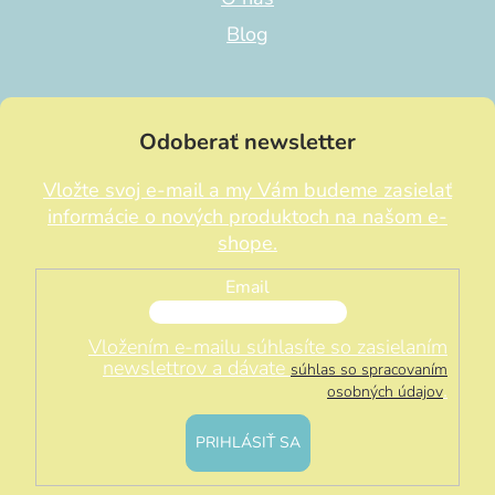
Blog
Odoberať newsletter
Vložte svoj e-mail a my Vám budeme zasielať
informácie o nových produktoch na našom e-
shope.
Email
Vložením e-mailu súhlasíte so zasielaním
newslettrov a dávate
súhlas so spracovaním
.
osobných údajov
PRIHLÁSIŤ SA