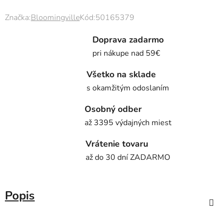
Značka:
Bloomingville
Kód:
50165379
Doprava zadarmo
pri nákupe nad 59€
Všetko na sklade
s okamžitým odoslaním
Osobný odber
až 3395 výdajných miest
Vrátenie tovaru
až do 30 dní ZADARMO
Popis