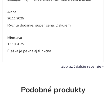
Alena
Hodnotenie obchodu je 5 z 5 hviezdičiek.
26.11.2025
Rychle dodanie, super cena. Dakujem
Miroslava
Hodnotenie obchodu je 5 z 5 hviezdičiek.
13.10.2025
Flaška je pekná aj funkčna
Zobraziť ďalšie recenzie
Podobné produkty