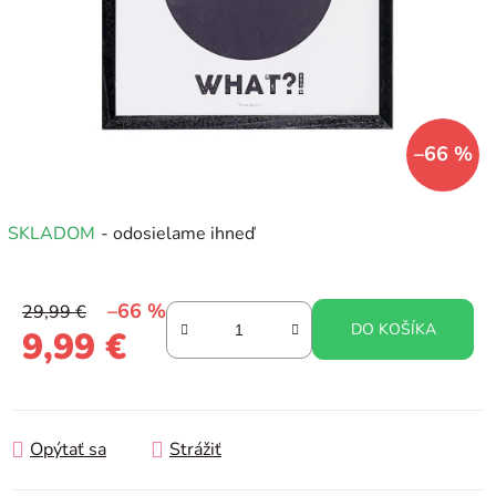
–66 %
SKLADOM
- odosielame ihneď
–66 %
29,99 €
DO KOŠÍKA
9,99 €
Jednotková cena:
Opýtať sa
Strážiť