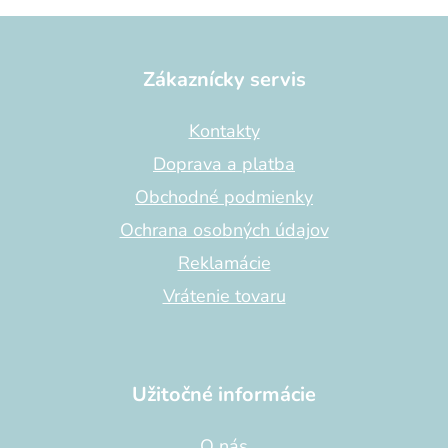
Z
á
p
Zákaznícky servis
ä
t
Kontakty
i
Doprava a platba
e
Obchodné podmienky
Ochrana osobných údajov
Reklamácie
Vrátenie tovaru
Užitočné informácie
O nás