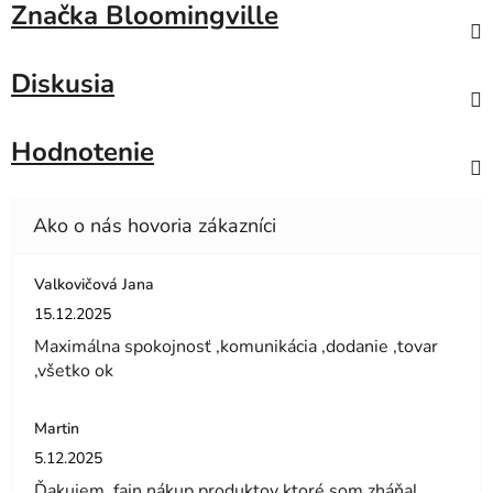
Značka
Bloomingville
Diskusia
Hodnotenie
Valkovičová Jana
Hodnotenie obchodu je 5 z 5 hviezdičiek.
15.12.2025
Maximálna spokojnosť ,komunikácia ,dodanie ,tovar
,všetko ok
Martin
Hodnotenie obchodu je 5 z 5 hviezdičiek.
5.12.2025
Ďakujem, fajn nákup produktov ktoré som zháňal.