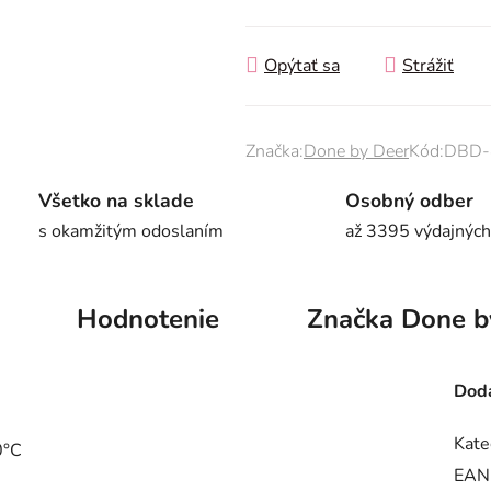
Opýtať sa
Strážiť
Značka:
Done by Deer
Kód:
DBD-
Všetko na sklade
Osobný odber
s okamžitým odoslaním
až 3395 výdajných
Hodnotenie
Značka
Done b
Doda
Kate
0°C
EAN