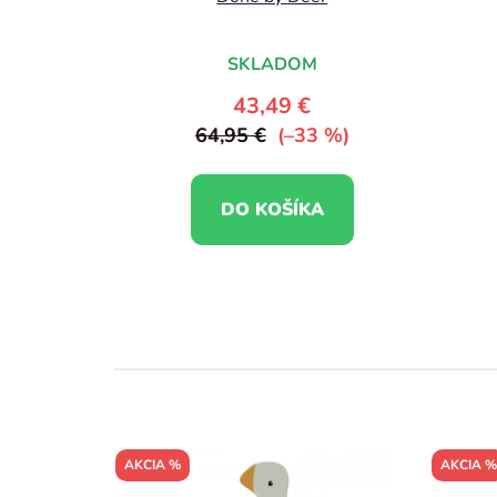
SKLADOM
43,49 €
64,95 €
(–33 %)
DO KOŠÍKA
AKCIA %
AKCIA %