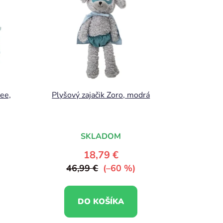
ee,
Plyšový zajačik Zoro, modrá
SKLADOM
18,79 €
46,99 €
(–60 %)
DO KOŠÍKA