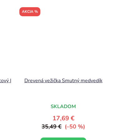
AKCIA %
cový |
Drevená vežička Smutný medvedík
SKLADOM
17,69 €
35,49 €
(–50 %)