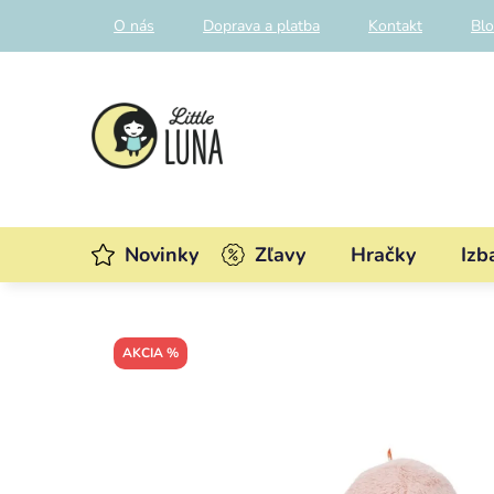
Prejsť
O nás
Doprava a platba
Kontakt
Bl
na
obsah
Novinky
Zľavy
Hračky
Izb
AKCIA %