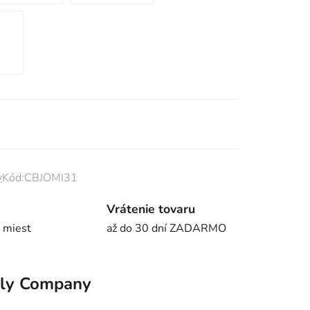
y
Kód:
CBJOMI31
Vrátenie tovaru
 miest
až do 30 dní ZADARMO
ely Company