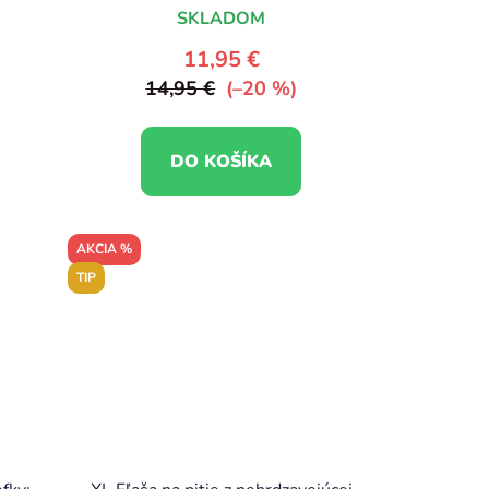
SKLADOM
11,95 €
14,95 €
(–20 %)
DO KOŠÍKA
AKCIA %
TIP