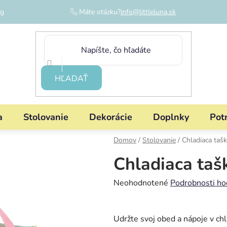
og
Máte otázku?
info@littleluna.sk
HĽADAŤ
a
Stolovanie
Dekorácie
Doplnky
Pot
Domov
/
Stolovanie
/
Chladiaca taš
Chladiaca taš
Priemerné
Neohodnotené
Podrobnosti ho
hodnotenie
produktu
Udržte svoj obed a nápoje v ch
je