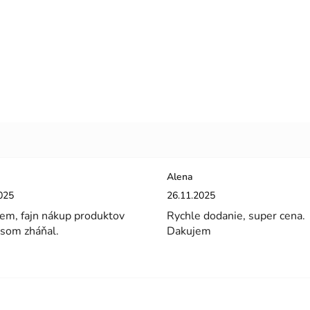
Alena
enie obchodu je 5 z 5 hviezdičiek.
Hodnotenie obchodu je 5 z 5 hviez
025
26.11.2025
em, fajn nákup produktov
Rychle dodanie, super cena.
 som zháňal.
Dakujem