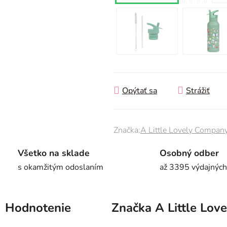
Opýtať sa
Strážiť
Značka:
A Little Lovely Compan
Všetko na sklade
Osobný odber
s okamžitým odoslaním
až 3395 výdajných
Hodnotenie
Značka
A Little Lov