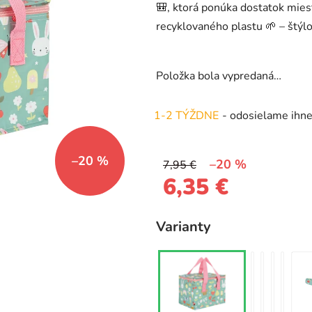
🎒, ktorá ponúka dostatok miest
0,0
recyklovaného plastu 🌱 – štýlo
z
5
hviezdičiek.
Položka bola vypredaná…
1-2 TÝŽDNE
- odosielame ihn
–20 %
–20 %
7,95 €
6,35 €
Jednotková cena:
Varianty