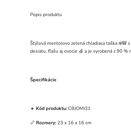
Popis produktu
Štýlová mentolovo zelená chladiaca taška ❄️🎒 s
desiatu, fľašu aj ovocie 🍏 a je vyrobená z 90 %
Špecifikácie
🔸
Kód produktu:
CBJOMI31
📏
Rozmery:
23 x 16 x 16 cm