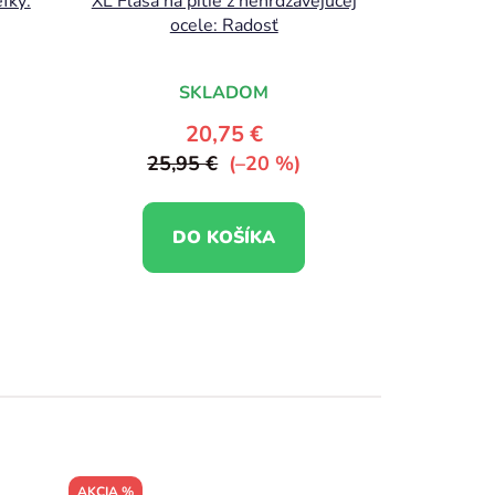
fky:
XL Fľaša na pitie z nehrdzavejúcej
ocele: Radosť
SKLADOM
20,75 €
25,95 €
(–20 %)
DO KOŠÍKA
AKCIA %