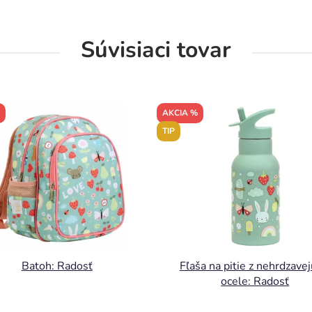
Súvisiaci tovar
AKCIA %
TIP
Batoh: Radosť
Fľaša na pitie z nehrdzavej
ocele: Radosť