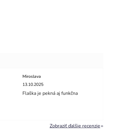
Miroslava
dičiek.
Hodnotenie obchodu je 5 z 5 hviezdičiek.
13.10.2025
Flaška je pekná aj funkčna
Zobraziť ďalšie recenzie