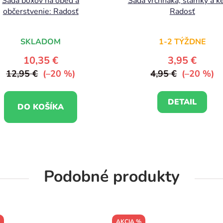
Sada boxov na obed a
Sada vrchnáka, slamky a ke
občerstvenie: Radosť
Radosť
SKLADOM
1-2 TÝŽDNE
10,35 €
3,95 €
12,95 €
(–20 %)
4,95 €
(–20 %)
DETAIL
DO KOŠÍKA
Podobné produkty
AKCIA %