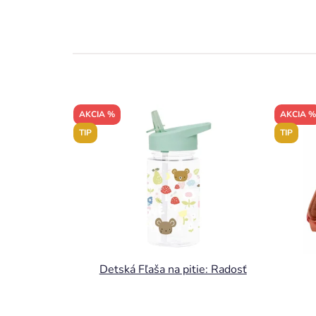
AKCIA %
AKCIA %
TIP
TIP
Detská Fľaša na pitie: Radosť