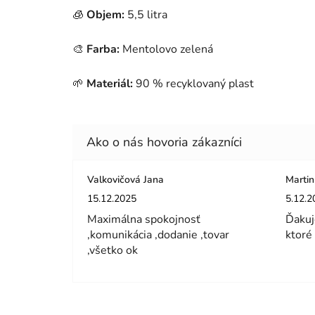
🧊
Objem:
5,5 litra
🎨
Farba:
Mentolovo zelená
🌱
Materiál:
90 % recyklovaný plast
Valkovičová Jana
Martin
Hodnotenie obchodu je 5 z 5 hviezdičiek.
Hodnot
15.12.2025
5.12.2
Maximálna spokojnosť
Ďakuj
,komunikácia ,dodanie ,tovar
ktoré
,všetko ok