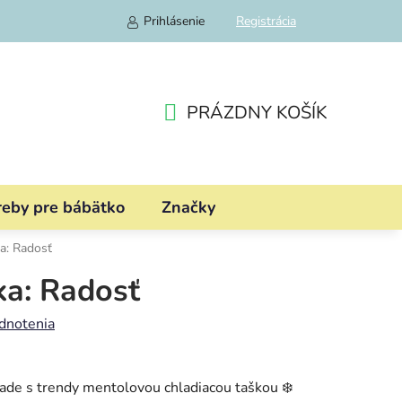
Prihlásenie
Registrácia
PRÁZDNY KOŠÍK
NÁKUPNÝ
KOŠÍK
reby pre bábätko
Značky
ka: Radosť
ka: Radosť
dnotenia
lade s trendy mentolovou chladiacou taškou ❄️