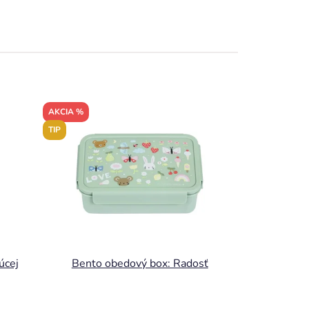
AKCIA %
TIP
úcej
Bento obedový box: Radosť