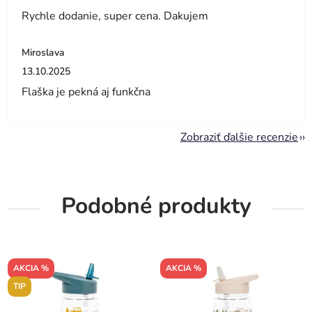
Rychle dodanie, super cena. Dakujem
Miroslava
Hodnotenie obchodu je 5 z 5 hviezdičiek.
13.10.2025
Flaška je pekná aj funkčna
Zobraziť ďalšie recenzie
Podobné produkty
AKCIA %
AKCIA %
TIP