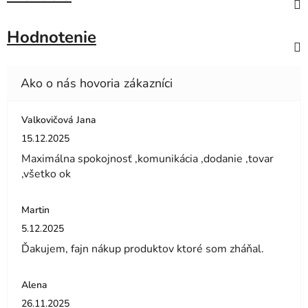
Hodnotenie
Valkovičová Jana
Hodnotenie obchodu je 5 z 5 hviezdičiek.
15.12.2025
Maximálna spokojnosť ,komunikácia ,dodanie ,tovar
,všetko ok
Martin
Hodnotenie obchodu je 5 z 5 hviezdičiek.
5.12.2025
Ďakujem, fajn nákup produktov ktoré som zháňal.
Alena
Hodnotenie obchodu je 5 z 5 hviezdičiek.
26.11.2025