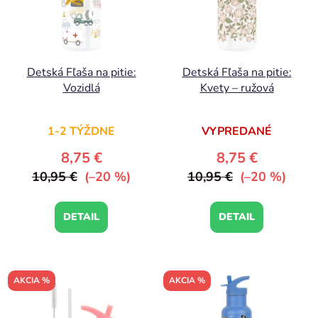
Detská Fľaša na pitie:
Detská Fľaša na pitie:
Vozidlá
Kvety – ružová
Priemerné
1-2 TÝŽDNE
VYPREDANÉ
hodnotenie
produktu
8,75 €
8,75 €
je
10,95 €
(–20 %)
10,95 €
(–20 %)
5,0
z
DETAIL
DETAIL
5
hviezdičiek.
AKCIA %
AKCIA %