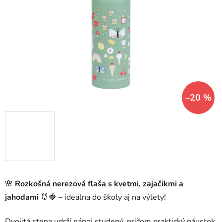
5
hviezdičiek.
–20 %
🌸
Rozkošná nerezová fľaša s kvetmi, zajačikmi a
jahodami
🐰🍓 – ideálna do školy aj na výlety!
Dvojitá stena udrží nápoj studený, pričom praktický náustok