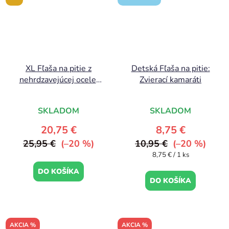
XL Fľaša na pitie z
Detská Fľaša na pitie:
nehrdzavejúcej ocele:
Zvierací kamaráti
Vozidlá
SKLADOM
SKLADOM
20,75 €
8,75 €
25,95 €
(–20 %)
10,95 €
(–20 %)
Jednotková
8,75 € / 1 ks
cena:
DO KOŠÍKA
DO KOŠÍKA
AKCIA %
AKCIA %