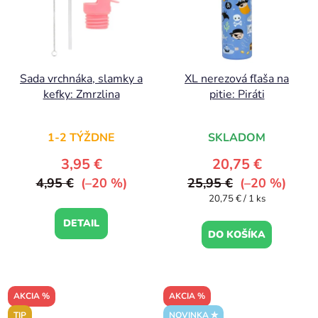
Sada vrchnáka, slamky a
XL nerezová fľaša na
kefky: Zmrzlina
pitie: Piráti
1-2 TÝŽDNE
SKLADOM
3,95 €
20,75 €
4,95 €
(–20 %)
25,95 €
(–20 %)
Jednotková
20,75 € / 1 ks
cena:
DETAIL
DO KOŠÍKA
AKCIA %
AKCIA %
TIP
NOVINKA ✮