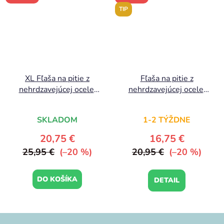
TIP
XL Fľaša na pitie z
Fľaša na pitie z
nehrdzavejúcej ocele:
nehrdzavejúcej ocele:
Lesní priatelia
Motýle
SKLADOM
1-2 TÝŽDNE
20,75 €
16,75 €
25,95 €
(–20 %)
20,95 €
(–20 %)
DO KOŠÍKA
DETAIL
Z