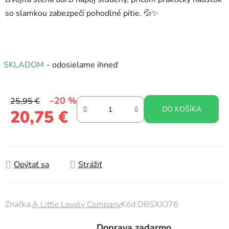
so slamkou zabezpečí pohodlné pitie. 💦✨
SKLADOM
- odosielame ihneď
–20 %
25,95 €
DO KOŠÍKA
20,75 €
Jednotková cena:
Opýtať sa
Strážiť
Značka:
A Little Lovely Company
Kód:
DBSXJO76
Doprava zadarmo