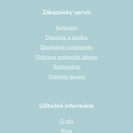
á
p
Zákaznícky servis
ä
t
Kontakty
i
Doprava a platba
e
Obchodné podmienky
Ochrana osobných údajov
Reklamácie
Vrátenie tovaru
Užitočné informácie
O nás
Blog