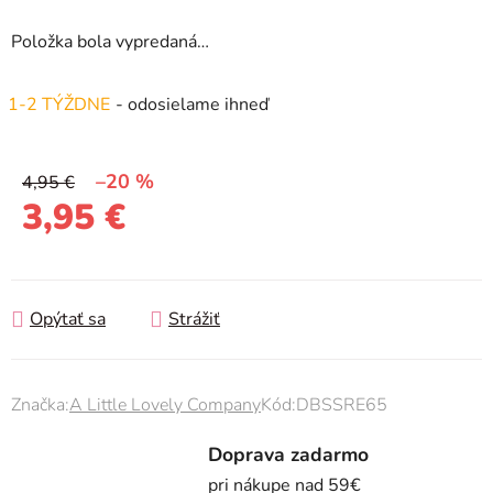
Položka bola vypredaná…
1-2 TÝŽDNE
- odosielame ihneď
–20 %
4,95 €
3,95 €
Jednotková cena:
Opýtať sa
Strážiť
Značka:
A Little Lovely Company
Kód:
DBSSRE65
Doprava zadarmo
pri nákupe nad 59€