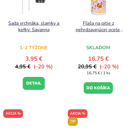
Sada vrchnáka, slamky a
Fľaša na pitie z
kefky: Savanna
nehrdzavejúcej ocele:
Kvetinová záhrada
1-2 TÝŽDNE
SKLADOM
3,95 €
16,75 €
4,95 €
(–20 %)
20,95 €
(–20 %)
Jednotková
16,75 € / 1 ks
cena:
DETAIL
DO KOŠÍKA
AKCIA %
AKCIA %
TIP