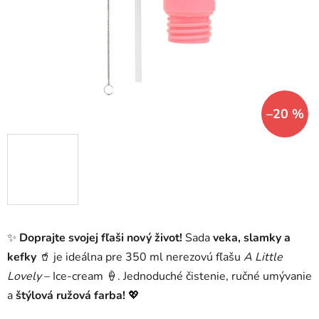
hviezdičiek.
–20 %
✨
Doprajte svojej fľaši nový život!
Sada
veka, slamky a
kefky
🥤 je ideálna pre 350 ml nerezovú fľašu
A Little
Lovely
– Ice-cream 🍦. Jednoduché čistenie, ručné umývanie
a
štýlová ružová farba!
💖