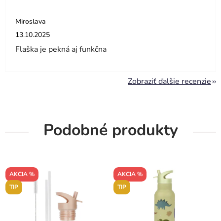
Miroslava
Hodnotenie obchodu je 5 z 5 hviezdičiek.
13.10.2025
Flaška je pekná aj funkčna
Zobraziť ďalšie recenzie
Podobné produkty
AKCIA %
AKCIA %
TIP
TIP