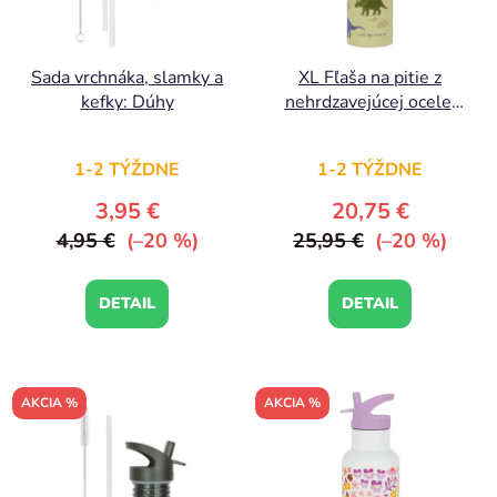
Sada vrchnáka, slamky a
XL Fľaša na pitie z
kefky: Dúhy
nehrdzavejúcej ocele:
Dinosaury
1-2 TÝŽDNE
1-2 TÝŽDNE
3,95 €
20,75 €
4,95 €
(–20 %)
25,95 €
(–20 %)
DETAIL
DETAIL
AKCIA %
AKCIA %