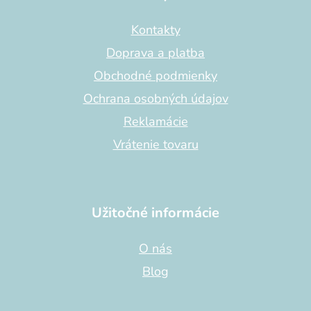
ä
t
Kontakty
i
Doprava a platba
e
Obchodné podmienky
Ochrana osobných údajov
Reklamácie
Vrátenie tovaru
Užitočné informácie
O nás
Blog