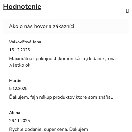
Hodnotenie
Valkovičová Jana
Hodnotenie obchodu je 5 z 5 hviezdičiek.
15.12.2025
Maximálna spokojnosť ,komunikácia ,dodanie ,tovar
,všetko ok
Martin
Hodnotenie obchodu je 5 z 5 hviezdičiek.
5.12.2025
Ďakujem, fajn nákup produktov ktoré som zháňal.
Alena
Hodnotenie obchodu je 5 z 5 hviezdičiek.
26.11.2025
Rychle dodanie, super cena. Dakujem