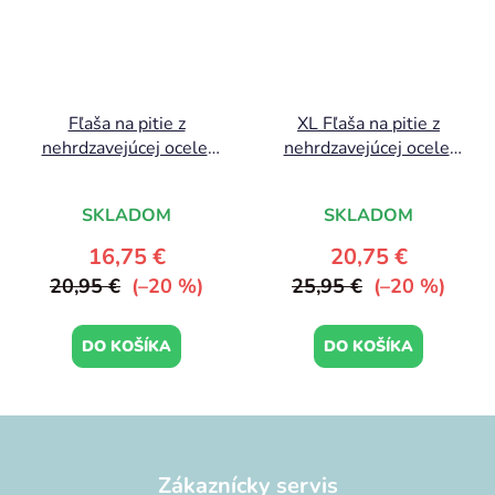
Fľaša na pitie z
XL Fľaša na pitie z
nehrdzavejúcej ocele:
nehrdzavejúcej ocele:
Kvety – šalviová
Zábava
SKLADOM
SKLADOM
16,75 €
20,75 €
20,95 €
(–20 %)
25,95 €
(–20 %)
DO KOŠÍKA
DO KOŠÍKA
Z
á
p
Zákaznícky servis