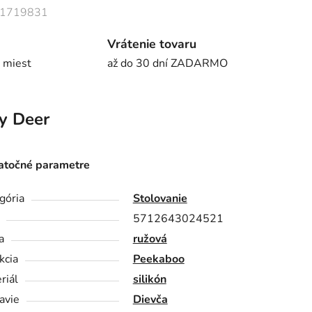
1719831
Vrátenie tovaru
 miest
až do 30 dní ZADARMO
y Deer
točné parametre
gória
Stolovanie
5712643024521
a
ružová
kcia
Peekaboo
riál
silikón
avie
Dievča