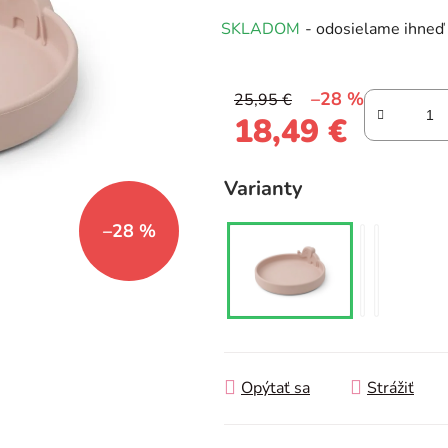
produktu
SKLADOM
- odosielame ihneď
je
0,0
z
–28 %
25,95 €
5
18,49 €
hviezdičiek.
Jednotková cena:
Varianty
–28 %
Opýtať sa
Strážiť