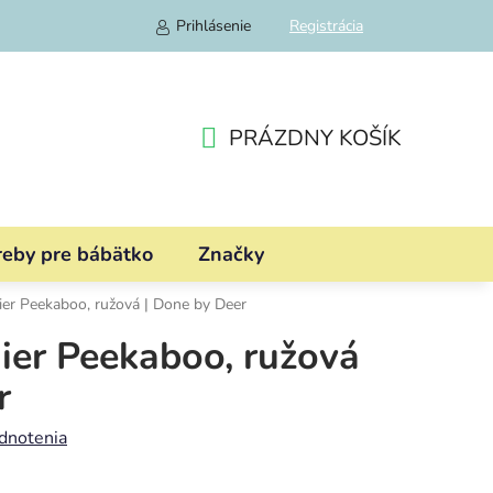
Prihlásenie
Registrácia
PRÁZDNY KOŠÍK
NÁKUPNÝ
KOŠÍK
reby pre bábätko
Značky
nier Peekaboo, ružová | Done by Deer
nier Peekaboo, ružová
r
dnotenia