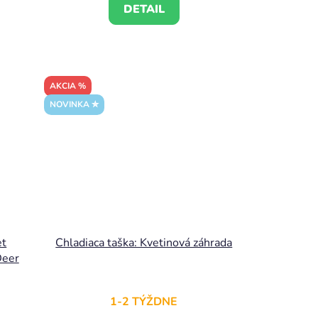
DETAIL
AKCIA %
NOVINKA ✮
et
Chladiaca taška: Kvetinová záhrada
Deer
1-2 TÝŽDNE