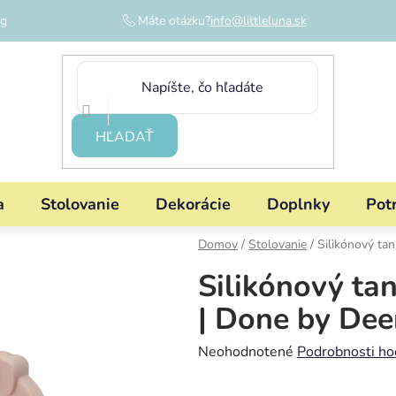
og
Máte otázku?
info@littleluna.sk
HĽADAŤ
a
Stolovanie
Dekorácie
Doplnky
Pot
Domov
/
Stolovanie
/
Silikónový ta
Silikónový ta
| Done by Dee
Priemerné
Neohodnotené
Podrobnosti ho
hodnotenie