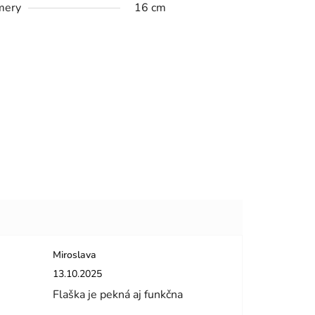
mery
16 cm
Miroslava
dičiek.
Hodnotenie obchodu je 5 z 5 hviezdičiek.
13.10.2025
Flaška je pekná aj funkčna