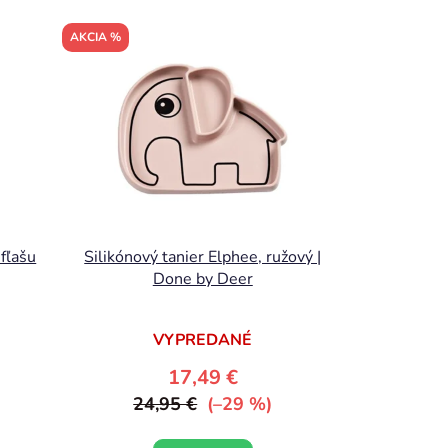
AKCIA %
fľašu
Silikónový tanier Elphee, ružový |
Done by Deer
VYPREDANÉ
17,49 €
24,95 €
(–29 %)