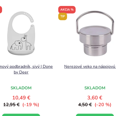
AKCIA %
TIP
ónový podbradník, sivý | Done
Nerezové veko na nápojovú 
by Deer
SKLADOM
SKLADOM
10,49 €
3,60 €
12,95 €
(–19 %)
4,50 €
(–20 %)