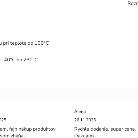
Roz
 pri teplote do 100°C
é: -40°C do 230°C
Alena
enie obchodu je 5 z 5 hviezdičiek.
Hodnotenie obchodu je 5 z 5 hviez
025
26.11.2025
em, fajn nákup produktov
Rychle dodanie, super cena.
 som zháňal.
Dakujem