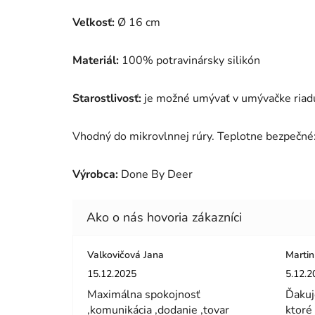
Veľkosť:
Ø 16 cm
Materiál:
100% potravinársky silikón
Starostlivosť:
je možné umývať v umývačke riadu
Vhodný do mikrovlnnej rúry. Teplotne bezpečn
Výrobca:
Done By Deer
Valkovičová Jana
Martin
Hodnotenie obchodu je 5 z 5 hviezdičiek.
Hodnot
15.12.2025
5.12.2
Maximálna spokojnosť
Ďakuj
,komunikácia ,dodanie ,tovar
ktoré