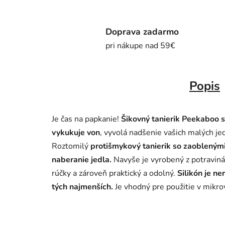
Doprava zadarmo
pri nákupe nad 59€
Popis
Je čas na papkanie!
Šikovný tanierik Peekaboo 
vykukuje von
, vyvolá nadšenie vašich malých j
Roztomilý
protišmykový tanierik so zaobleným
naberanie jedla.
Navyše je vyrobený z potraviná
rúčky a zároveň praktický a odolný.
Silikón je ne
tých najmenších.
Je vhodný pre použitie v mikrov