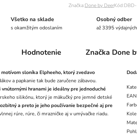
Značka:
Done by Deer
Kód:
DBD-
Všetko na sklade
Osobný odber
s okamžitým odoslaním
až 3395 výdajných
Hodnotenie
Značka
Done b
s motívom sloníka Elpheeho, ktorý zvedavo
Doda
edákov a papkanie tak bude zaručene zábavou.
Kate
i vnútornými hranami je ideálny pre jednoduché
EAN
rskeho silikónu, ktorý je mäkučký pre jemné detské
Farb
rozbitný a preto je jeho používanie bezpečné aj pre
lnnej rúre, rúre, či mrazničke aj v umývačke riadu.
Kole
Mate
Pohl