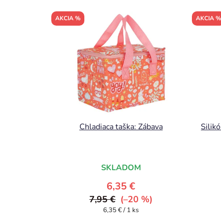
AKCIA %
AKCIA %
Chladiaca taška: Zábava
Silik
SKLADOM
6,35 €
7,95 €
(–20 %)
Jednotková
6,35 € / 1 ks
cena: