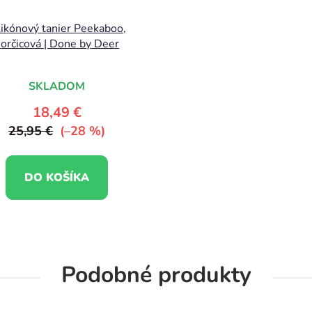
likónový tanier Peekaboo,
orčicová | Done by Deer
SKLADOM
18,49 €
25,95 €
(–28 %)
DO KOŠÍKA
Podobné produkty