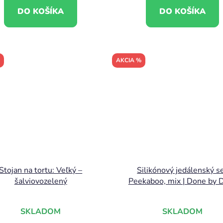
DO KOŠÍKA
DO KOŠÍKA
AKCIA %
Stojan na tortu: Veľký –
Silikónový jedálenský s
šalviovozelený
Peekaboo, mix | Done by 
SKLADOM
SKLADOM