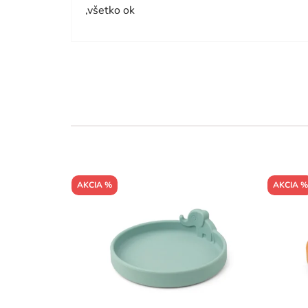
,všetko ok
AKCIA %
AKCIA %