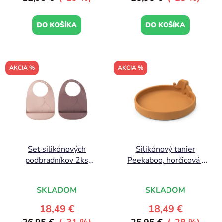
DO KOŠÍKA
DO KOŠÍKA
AKCIA %
AKCIA %
Set silikónových
Silikónový tanier
podbradníkov 2ks
Peekaboo, horčicová |
Peekaboo, ružová |
Done by Deer
Done by Deer
SKLADOM
SKLADOM
18,49 €
18,49 €