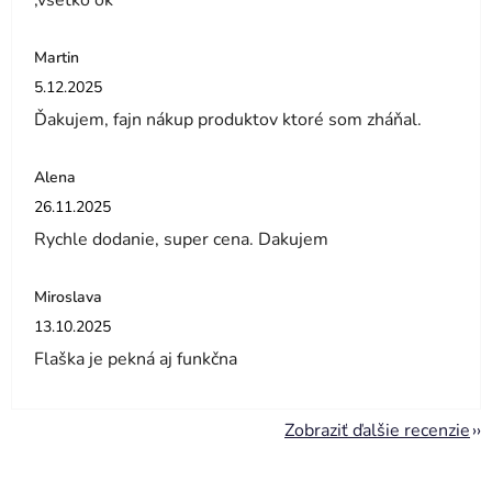
,všetko ok
Martin
Hodnotenie obchodu je 5 z 5 hviezdičiek.
5.12.2025
Ďakujem, fajn nákup produktov ktoré som zháňal.
Alena
Hodnotenie obchodu je 5 z 5 hviezdičiek.
26.11.2025
Rychle dodanie, super cena. Dakujem
Miroslava
Hodnotenie obchodu je 5 z 5 hviezdičiek.
13.10.2025
Flaška je pekná aj funkčna
Zobraziť ďalšie recenzie