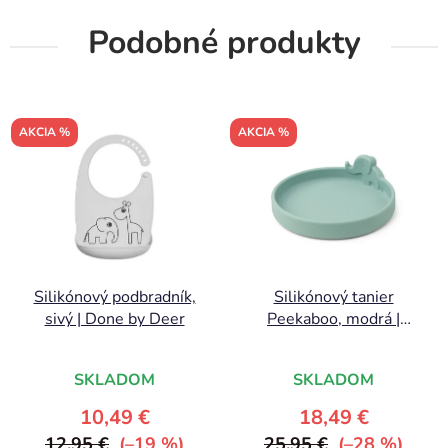
Podobné produkty
AKCIA %
AKCIA %
Silikónový podbradník,
Silikónový tanier
sivý | Done by Deer
Peekaboo, modrá |
Done by Deer
SKLADOM
SKLADOM
10,49 €
18,49 €
12,95 €
(–19 %)
25,95 €
(–28 %)