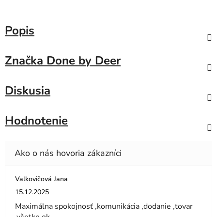
Popis
Značka
Done by Deer
Diskusia
Hodnotenie
Valkovičová Jana
Hodnotenie obchodu je 5 z 5 hviezdičiek.
15.12.2025
Maximálna spokojnosť ,komunikácia ,dodanie ,tovar