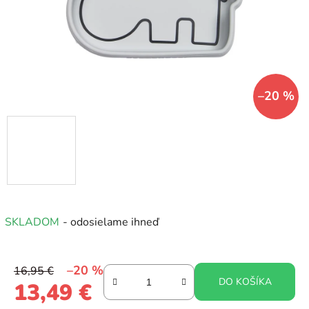
–20 %
SKLADOM
- odosielame ihneď
–20 %
16,95 €
DO KOŠÍKA
13,49 €