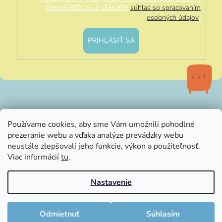
newslettrov a dávate
súhlas so spracovaním
.
osobných údajov
PRIHLÁSIŤ SA
info@littleluna.sk
Používame cookies, aby sme Vám umožnili pohodlné
prezeranie webu a vďaka analýze prevádzky webu
neustále zlepšovali jeho funkcie, výkon a použiteľnosť.
Viac informácií
tu
.
Nastavenie
Vytvoril Shoptet
Copyright 2026
LittleLuna.sk
. Všetky práva vyhradené.
Odmietnuť
Súhlasím