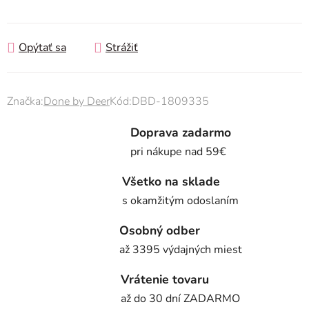
Jednotková cena:
Opýtať sa
Strážiť
Značka:
Done by Deer
Kód:
DBD-1809335
Doprava zadarmo
pri nákupe nad 59€
Všetko na sklade
s okamžitým odoslaním
Osobný odber
až 3395 výdajných miest
Vrátenie tovaru
až do 30 dní ZADARMO