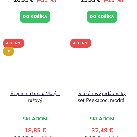
26,95 €
(–31 %)
25,95 €
(–28 %)
DO KOŠÍKA
DO KOŠÍKA
AKCIA %
AKCIA %
TIP
Stojan na tortu: Malý -
Silikónový jedálenský
ružový
set Peekaboo, modrá |
Done by Deer
SKLADOM
SKLADOM
18,85 €
32,49 €