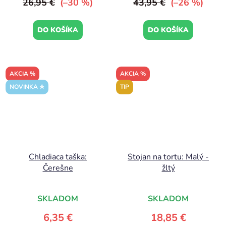
26,95 €
(–30 %)
43,95 €
(–26 %)
DO KOŠÍKA
DO KOŠÍKA
AKCIA %
AKCIA %
NOVINKA ✮
TIP
Chladiaca taška:
Stojan na tortu: Malý -
Čerešne
žltý
SKLADOM
SKLADOM
6,35 €
18,85 €