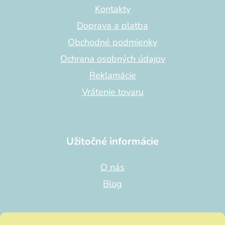
t
Kontakty
i
Doprava a platba
e
Obchodné podmienky
Ochrana osobných údajov
Reklamácie
Vrátenie tovaru
Užitočné informácie
O nás
Blog