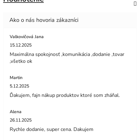
Valkovičová Jana
Hodnotenie obchodu je 5 z 5 hviezdičiek.
15.12.2025
Maximálna spokojnosť ,komunikácia ,dodanie ,tovar
,všetko ok
Martin
Hodnotenie obchodu je 5 z 5 hviezdičiek.
5.12.2025
Ďakujem, fajn nákup produktov ktoré som zháňal.
Alena
Hodnotenie obchodu je 5 z 5 hviezdičiek.
26.11.2025
Rychle dodanie, super cena. Dakujem