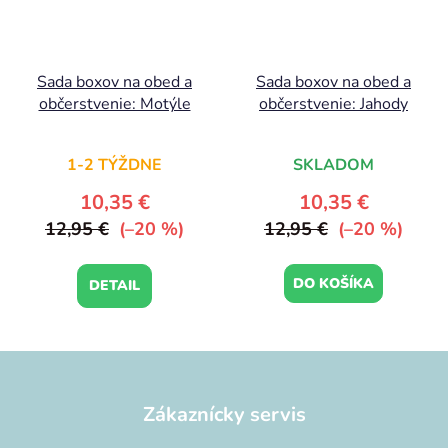
Sada boxov na obed a
Sada boxov na obed a
občerstvenie: Motýle
občerstvenie: Jahody
1-2 TÝŽDNE
SKLADOM
10,35 €
10,35 €
12,95 €
(–20 %)
12,95 €
(–20 %)
DO KOŠÍKA
DETAIL
Z
á
p
Zákaznícky servis
ä