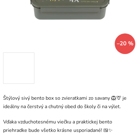
–20 %
Štýlový sivý bento box so zvieratkami zo savany 🦁🦒 je
ideálny na čerstvý a chutný obed do školy či na výlet.
Vďaka vzduchotesnému viečku a praktickej bento
priehradke bude všetko krásne usporiadané! 🍱✨