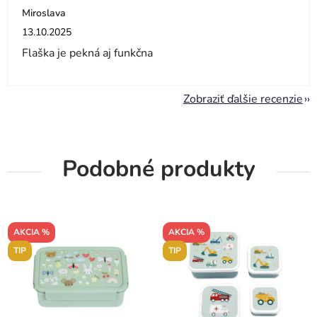
Miroslava
Hodnotenie obchodu je 5 z 5 hviezdičiek.
13.10.2025
Flaška je pekná aj funkčna
Zobraziť ďalšie recenzie
Podobné produkty
AKCIA %
AKCIA %
TIP
TIP