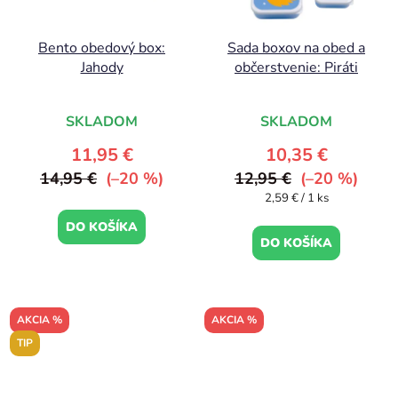
Bento obedový box:
Sada boxov na obed a
Jahody
občerstvenie: Piráti
SKLADOM
SKLADOM
11,95 €
10,35 €
14,95 €
(–20 %)
12,95 €
(–20 %)
Jednotková
2,59 € / 1 ks
cena:
DO KOŠÍKA
DO KOŠÍKA
AKCIA %
AKCIA %
TIP