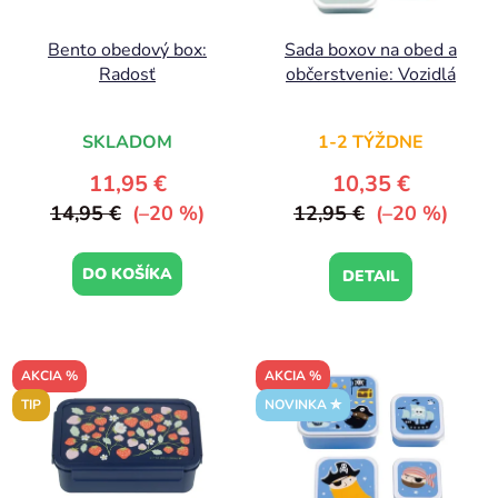
Bento obedový box:
Sada boxov na obed a
Radosť
občerstvenie: Vozidlá
SKLADOM
1-2 TÝŽDNE
11,95 €
10,35 €
14,95 €
(–20 %)
12,95 €
(–20 %)
DO KOŠÍKA
DETAIL
AKCIA %
AKCIA %
TIP
NOVINKA ✮