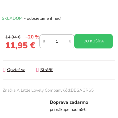
SKLADOM
- odosielame ihneď
–20 %
14,94 €
DO KOŠÍKA
11,95 €
Jednotková cena:
Opýtať sa
Strážiť
Značka:
A Little Lovely Company
Kód:
BBSAGR65
Doprava zadarmo
pri nákupe nad 59€