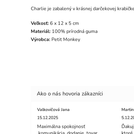
Charlie je zabalený v krásnej darčekovej krabičke
Veľkosť:
6 x 12 x 5 cm
Materiál:
100% prírodná guma
Výrobca:
Petit Monkey
Valkovičová Jana
Martin
Hodnotenie obchodu je 5 z 5 hviezdičiek.
Hodnot
15.12.2025
5.12.2
Maximálna spokojnosť
Ďakuj
,komunikácia ,dodanie ,tovar
ktoré