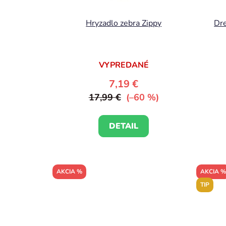
Hryzadlo zebra Zippy
Dre
VYPREDANÉ
7,19 €
17,99 €
(–60 %)
DETAIL
AKCIA %
AKCIA %
TIP