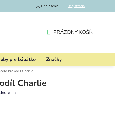
Prihlásenie
Registrácia
PRÁZDNY KOŠÍK
NÁKUPNÝ
KOŠÍK
reby pre bábätko
Značky
adlo krokodíl Charlie
odíl Charlie
dnotenia