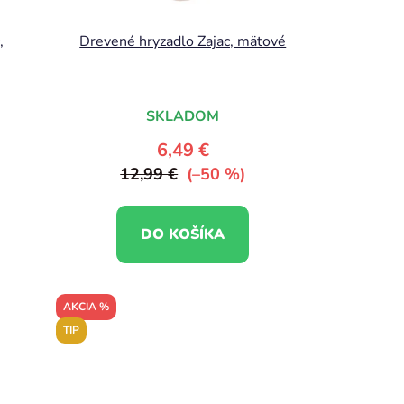
,
Drevené hryzadlo Zajac, mätové
SKLADOM
6,49 €
12,99 €
(–50 %)
DO KOŠÍKA
AKCIA %
TIP