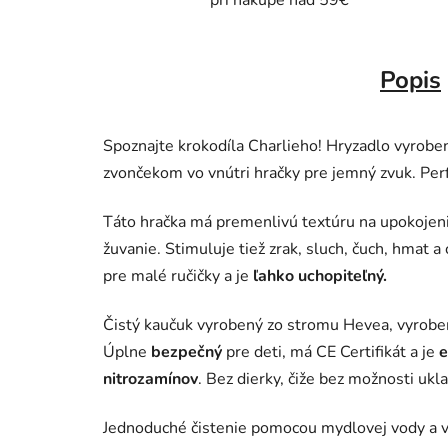
pri nákupe nad 59€
Popis
Spoznajte krokodíla Charlieho! Hryzadlo vyrobe
zvončekom vo vnútri hračky pre jemný zvuk. Per
Táto hračka má premenlivú textúru na upokojeni
žuvanie. Stimuluje tiež zrak, sluch, čuch, hmat 
pre malé ručičky a je
ľahko uchopiteľný.
Čistý kaučuk vyrobený zo stromu Hevea, vyro
Úplne
bezpečný
pre deti, má CE Certifikát a je
e
nitrozamínov
. Bez dierky, čiže bez možnosti ukl
Jednoduché čistenie pomocou mydlovej vody a vl