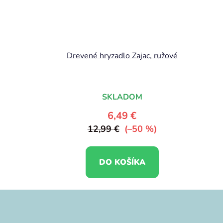
Drevené hryzadlo Zajac, ružové
SKLADOM
6,49 €
12,99 €
(–50 %)
DO KOŠÍKA
Z
á