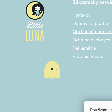
Zákaznícky servi
p
ä
Kontakty
t
i
Doprava a platba
e
Obchodné podmie
Ochrana osobných 
Reklamácie
Vrátenie tovaru
Používame c