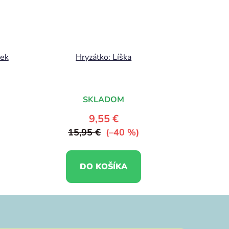
ček
Hryzátko: Líška
SKLADOM
9,55 €
15,95 €
(–40 %)
DO KOŠÍKA