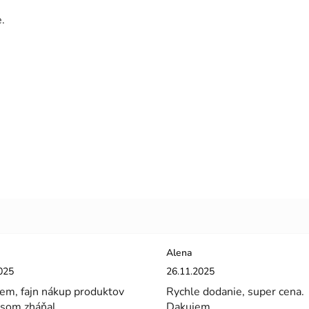
.
Alena
enie obchodu je 5 z 5 hviezdičiek.
Hodnotenie obchodu je 5 z 5 hviez
025
26.11.2025
em, fajn nákup produktov
Rychle dodanie, super cena.
 som zháňal.
Dakujem