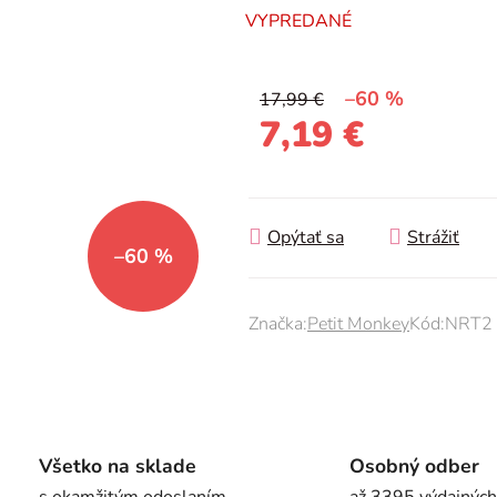
VYPREDANÉ
0,0
z
5
–60 %
17,99 €
hviezdičiek.
7,19 €
Jednotková cena:
Opýtať sa
Strážiť
–60 %
Značka:
Petit Monkey
Kód:
NRT2
Všetko na sklade
Osobný odber