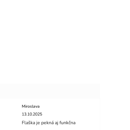
Miroslava
dičiek.
Hodnotenie obchodu je 5 z 5 hviezdičiek.
13.10.2025
Flaška je pekná aj funkčna