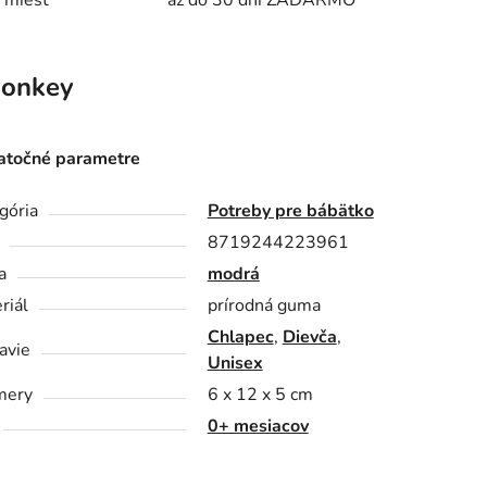
 miest
až do 30 dní ZADARMO
Monkey
točné parametre
gória
Potreby pre bábätko
8719244223961
a
modrá
riál
prírodná guma
Chlapec
,
Dievča
,
avie
Unisex
mery
6 x 12 x 5 cm
0+ mesiacov