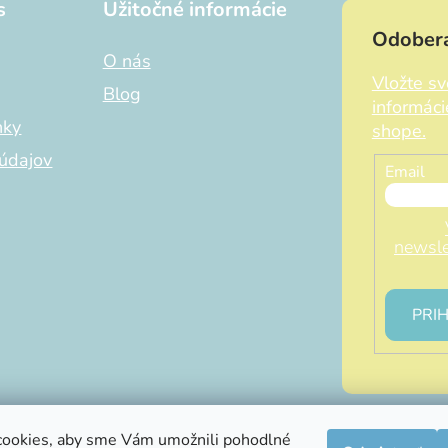
s
Užitočné informácie
Odobera
O nás
Vložte s
Blog
informác
nky
shope.
údajov
Email
newsle
PRIH
ookies, aby sme Vám umožnili pohodlné