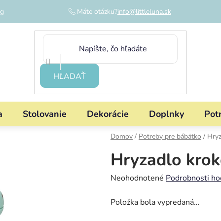
og
Máte otázku?
info@littleluna.sk
HĽADAŤ
a
Stolovanie
Dekorácie
Doplnky
Pot
Domov
/
Potreby pre bábätko
/
Hryz
Hryzadlo krok
Priemerné
Neohodnotené
Podrobnosti ho
hodnotenie
Položka bola vypredaná…
produktu
je