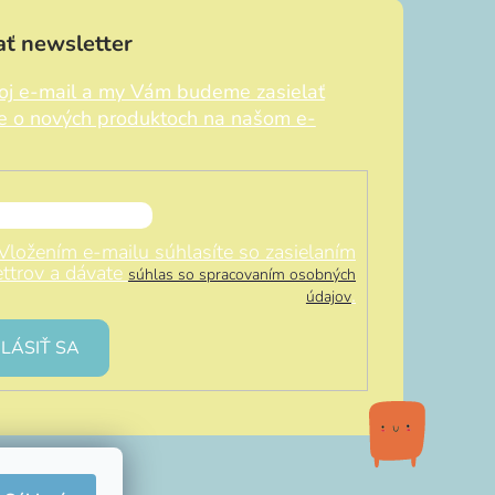
ť newsletter
voj e-mail a my Vám budeme zasielať
ie o nových produktoch na našom e-
Vložením e-mailu súhlasíte so zasielaním
ttrov a dávate
súhlas so spracovaním osobných
.
údajov
LÁSIŤ SA