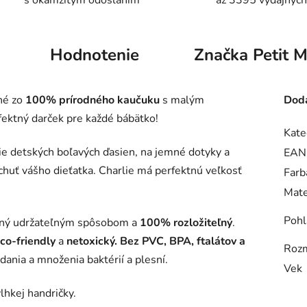
s okamžitým odoslaním
až 3395 výdajných
Hodnotenie
Značka
Petit 
né zo
100% prírodného kaučuku
s malým
Doda
fektný darček pre každé bábätko!
Kate
e detských boľavých ďasien, na jemné dotyky a
EAN
a chuť vášho dieťatka. Charlie má perfektnú veľkosť
Farb
Mate
Pohl
bený udržateľným spôsobom a
100% rozložiteľný
.
co-friendly
a
netoxický.
Bez
PVC, BPA, ftalátov a
Roz
adania a množenia baktérií a plesní.
Vek
hkej handričky.