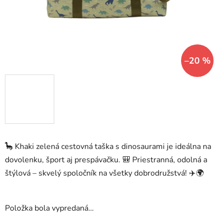
–20 %
🦕 Khaki zelená cestovná taška s dinosaurami je ideálna na
dovolenku, šport aj prespávačku. 🎒 Priestranná, odolná a
štýlová – skvelý spoločník na všetky dobrodružstvá! ✈️🌍
Položka bola vypredaná…