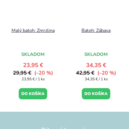
Malý batoh: Zmrzlina
Batoh: Zábava
SKLADOM
SKLADOM
23,95 €
34,35 €
29,95 €
(–20 %)
42,95 €
(–20 %)
Jednotková
Jednotková
23,95 € / 1 ks
34,35 € / 1 ks
cena:
cena:
DO KOŠÍKA
DO KOŠÍKA
Z
á