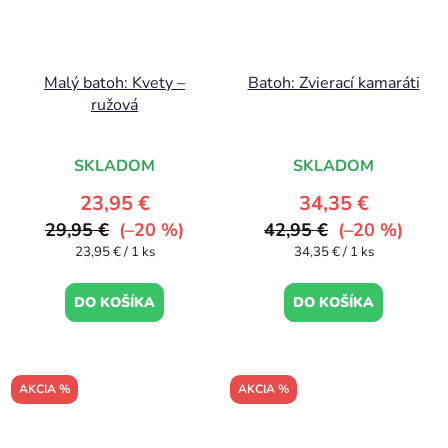
Malý batoh: Kvety –
Batoh: Zvierací kamaráti
ružová
SKLADOM
SKLADOM
23,95 €
34,35 €
29,95 €
(–20 %)
42,95 €
(–20 %)
Jednotková
Jednotková
23,95 € / 1 ks
34,35 € / 1 ks
cena:
cena:
DO KOŠÍKA
DO KOŠÍKA
AKCIA %
AKCIA %