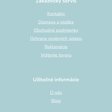
p
Zákaznícky servis
ä
t
Kontakty
i
Doprava a platba
e
Obchodné podmienky
Ochrana osobných údajov
Reklamácie
Vrátenie tovaru
Užitočné informácie
O nás
Blog