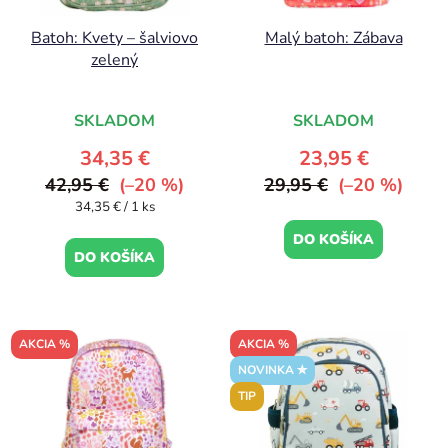
Batoh: Kvety – šalviovo
Malý batoh: Zábava
zelený
SKLADOM
SKLADOM
34,35 €
23,95 €
42,95 €
(–20 %)
29,95 €
(–20 %)
Jednotková
34,35 € / 1 ks
cena:
DO KOŠÍKA
DO KOŠÍKA
AKCIA %
AKCIA %
NOVINKA ✮
TIP