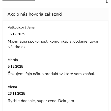
Valkovičová Jana
Hodnotenie obchodu je 5 z 5 hviezdičiek.
15.12.2025
Maximálna spokojnosť ,komunikácia ,dodanie ,tovar
,všetko ok
Martin
Hodnotenie obchodu je 5 z 5 hviezdičiek.
5.12.2025
Ďakujem, fajn nákup produktov ktoré som zháňal.
Alena
Hodnotenie obchodu je 5 z 5 hviezdičiek.
26.11.2025
Rychle dodanie, super cena. Dakujem