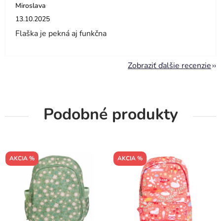
Miroslava
Hodnotenie obchodu je 5 z 5 hviezdičiek.
13.10.2025
Flaška je pekná aj funkčna
Zobraziť ďalšie recenzie
Podobné produkty
AKCIA %
AKCIA %