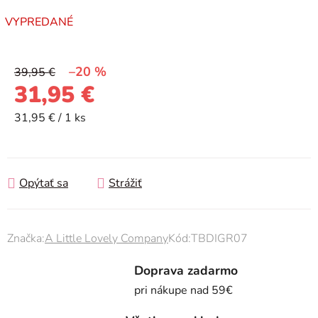
VYPREDANÉ
–20 %
39,95 €
31,95 €
Jednotková cena:
31,95 € / 1 ks
Opýtať sa
Strážiť
Značka:
A Little Lovely Company
Kód:
TBDIGR07
Doprava zadarmo
pri nákupe nad 59€