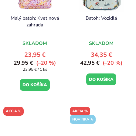
Malý batoh: Kvetinová
Batoh: Vozidlá
záhrada
SKLADOM
SKLADOM
23,95 €
34,35 €
29,95 €
(–20 %)
42,95 €
(–20 %)
Jednotková
23,95 € / 1 ks
cena:
DO KOŠÍKA
DO KOŠÍKA
AKCIA %
AKCIA %
NOVINKA ✮