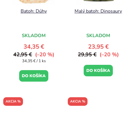
Batoh: Dúhy
Malý batoh: Dinosaury
SKLADOM
SKLADOM
34,35 €
23,95 €
42,95 €
(–20 %)
29,95 €
(–20 %)
Jednotková
34,35 € / 1 ks
cena:
DO KOŠÍKA
DO KOŠÍKA
AKCIA %
AKCIA %