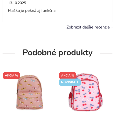
Hodnotenie obchodu je 5 z 5 hviezdičiek.
13.10.2025
Flaška je pekná aj funkčna
Zobraziť ďalšie recenzie
Podobné produkty
AKCIA %
AKCIA %
NOVINKA ✮