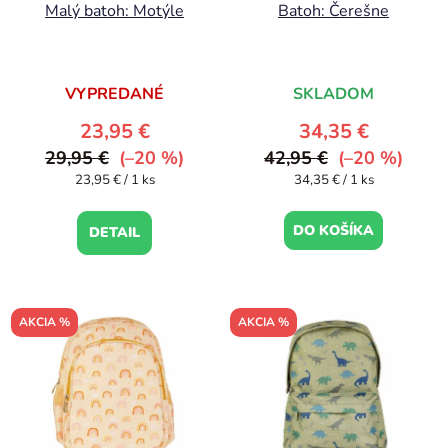
Malý batoh: Motýle
Batoh: Čerešne
VYPREDANÉ
SKLADOM
23,95 €
34,35 €
29,95 €
(–20 %)
42,95 €
(–20 %)
Jednotková
Jednotková
23,95 € / 1 ks
34,35 € / 1 ks
cena:
cena:
DO KOŠÍKA
DETAIL
AKCIA %
AKCIA %