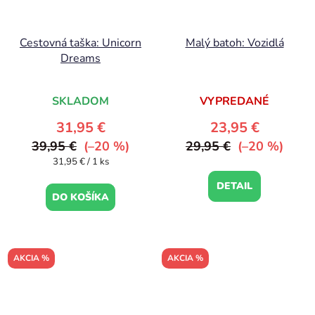
Cestovná taška: Unicorn
Malý batoh: Vozidlá
Dreams
Priemerné
SKLADOM
VYPREDANÉ
hodnotenie
produktu
31,95 €
23,95 €
je
39,95 €
(–20 %)
29,95 €
(–20 %)
5,0
Jednotková
31,95 € / 1 ks
cena:
z
DETAIL
DO KOŠÍKA
5
hviezdičiek.
AKCIA %
AKCIA %