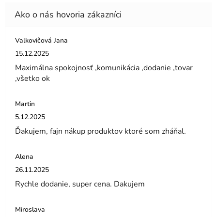
Valkovičová Jana
Hodnotenie obchodu je 5 z 5 hviezdičiek.
15.12.2025
Maximálna spokojnosť ,komunikácia ,dodanie ,tovar
,všetko ok
Martin
Hodnotenie obchodu je 5 z 5 hviezdičiek.
5.12.2025
Ďakujem, fajn nákup produktov ktoré som zháňal.
Alena
Hodnotenie obchodu je 5 z 5 hviezdičiek.
26.11.2025
Rychle dodanie, super cena. Dakujem
Miroslava