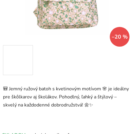
–20 %
🎒 Jemný ružový batoh s kvetinovým motívom 🌸 je ideálny
pre škôlkarov aj školákov. Pohodlný, ľahký a štýlový –
skvelý na každodenné dobrodružstvá! 🌼✨