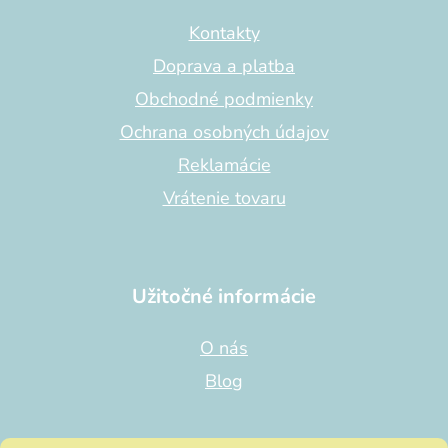
ä
t
Kontakty
i
Doprava a platba
e
Obchodné podmienky
Ochrana osobných údajov
Reklamácie
Vrátenie tovaru
Užitočné informácie
O nás
Blog