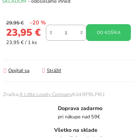
SKLADOM
- odosielame ihneď
–20 %
29,95 €
23,95 €
DO KOŠÍKA
Jednotková cena:
23,95 € / 1 ks
Opýtať sa
Strážiť
Značka:
A Little Lovely Company
Kód:
BPBLPI61
Doprava zadarmo
pri nákupe nad 59€
Všetko na sklade