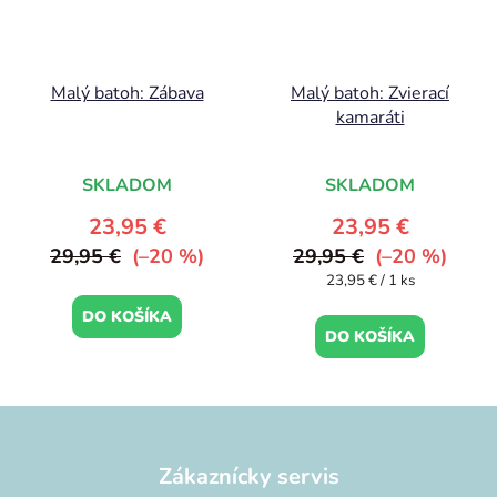
Malý batoh: Zábava
Malý batoh: Zvierací
kamaráti
SKLADOM
SKLADOM
23,95 €
23,95 €
29,95 €
(–20 %)
29,95 €
(–20 %)
Jednotková
23,95 € / 1 ks
cena:
DO KOŠÍKA
DO KOŠÍKA
Z
á
p
Zákaznícky servis