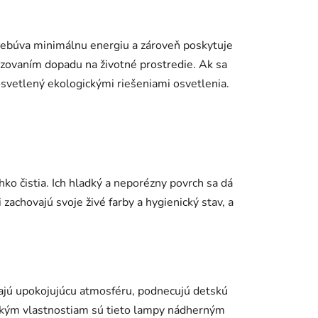
trebúva minimálnu energiu a zároveň poskytuje
izovaním dopadu na životné prostredie. Ak sa
 osvetlený ekologickými riešeniami osvetlenia.
ko čistia. Ich hladký a neporézny povrch sa dá
zachovajú svoje živé farby a hygienický stav, a
ajú upokojujúcu atmosféru, podnecujú detskú
gickým vlastnostiam sú tieto lampy nádherným