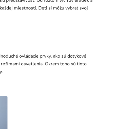
ú predstavivosť. Od roztomilých zvieratiek a
každej miestnosti. Deti si môžu vybrať svoj
ednoduché ovládacie prvky, ako sú dotykové
 režimami osvetlenia. Okrem toho sú tieto
y.