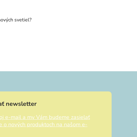
ových svetiel?
ť newsletter
voj e-mail a my Vám budeme zasielať
ie o nových produktoch na našom e-