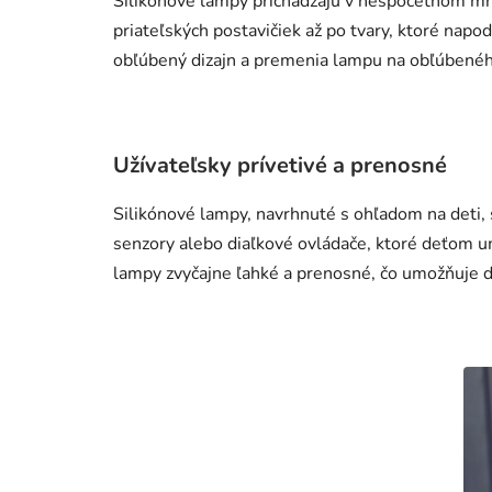
Silikónové lampy prichádzajú v nespočetnom mno
priateľských postavičiek až po tvary, ktoré napo
obľúbený dizajn a premenia lampu na obľúbeného
Užívateľsky prívetivé a prenosné
Silikónové lampy, navrhnuté s ohľadom na deti, 
senzory alebo diaľkové ovládače, ktoré deťom u
lampy zvyčajne ľahké a prenosné, čo umožňuje deť