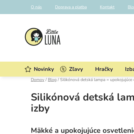
Prejsť
O nás
Doprava a platba
Kontakt
Bl
na
obsah
Novinky
Zľavy
Hračky
Izb
Domov
/
Blog
/
Silikónová detská lampa = upokojujúce e
Silikónová detská lam
izby
Mäkké a upokojujúce osvetleni