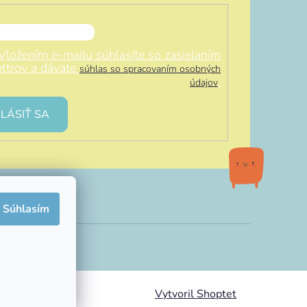
Vložením e-mailu súhlasíte so zasielaním
ttrov a dávate
súhlas so spracovaním osobných
.
údajov
LÁSIŤ SA
Súhlasím
Vytvoril Shoptet