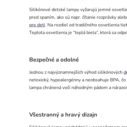
Silikónové detské lampy vyžarujú jemné osvetlen
pred spaním, ako sú napr. čítanie rozprávky al
pre deti
. Na rozdiel od tradičného osvetlenia ti
Teplota osvetlenia je “teplá biela”, ktorá sa odp
Bezpečné a odolné
Jednou z najvýznamnejších výhod silikónových
d
netoxický, hypoalergénny a neobsahuje BPA, čo za
lampa chránená voči náhodným pádom a nárazom, 
Všestranný a hravý dizajn