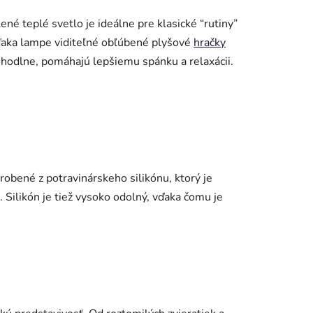
né teplé svetlo je ideálne pre klasické “rutiny”
vďaka lampe viditeľné obľúbené plyšové
hračky
 pohodlne, pomáhajú lepšiemu spánku a relaxácii.
obené z potravinárskeho silikónu, ktorý je
. Silikón je tiež vysoko odolný, vďaka čomu je