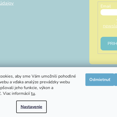
údajov
Email
newsle
PRIH
ookies, aby sme Vám umožnili pohodlné
Odmietnuť
webu a vďaka analýze prevádzky webu
info@littleluna.sk
pšovali jeho funkcie, výkon a
. Viac informácií
tu
.
Nastavenie
hradené.
Upraviť nastavenie cookies