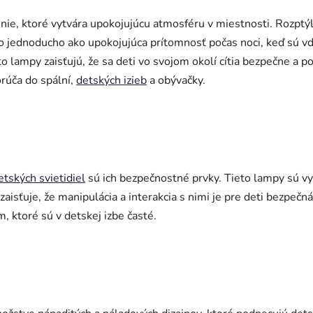
ie, ktoré vytvára upokojujúcu atmosféru v miestnosti. Rozptýle
ebo jednoducho ako upokojujúca prítomnosť počas noci, keď sú 
eto lampy zaisťujú, že sa deti vo svojom okolí cítia bezpečne a
orúča do spální,
detských izieb
a obývačky.
etských svietidiel
sú ich bezpečnostné prvky. Tieto lampy sú vyr
isťuje, že manipulácia a interakcia s nimi je pre deti bezpečná
ktoré sú v detskej izbe časté.