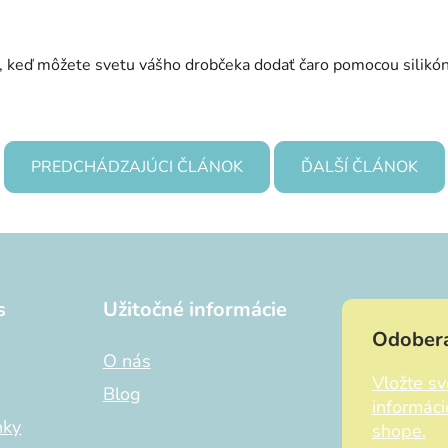
, keď môžete svetu vášho drobčeka dodať čaro pomocou silikón
PREDCHÁDZAJÚCI ČLÁNOK
ĎALŠÍ ČLÁNOK
s
Užitočné informácie
Odobera
O nás
Vložte s
Blog
informác
nky
shope.