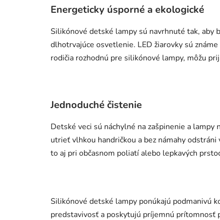
Energeticky úsporné a ekologické
Silikónové detské lampy sú navrhnuté tak, aby b
dlhotrvajúce osvetlenie. LED žiarovky sú známe
rodičia rozhodnú pre silikónové lampy, môžu prij
Jednoduché čistenie
Detské veci sú náchylné na zašpinenie a lampy n
utrieť vlhkou handričkou a bez námahy odstráni vš
to aj pri občasnom poliatí alebo lepkavých prsto
Silikónové detské lampy ponúkajú podmanivú kom
predstavivosť a poskytujú príjemnú prítomnosť 