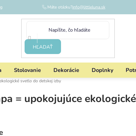
og
Máte otázku?
info@littleluna.sk
HĽADAŤ
a
Stolovanie
Dekorácie
Doplnky
Pot
kologické svetlo do detskej izby
pa = upokojujúce ekologické
e