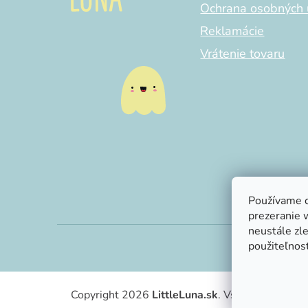
Ochrana osobných 
Reklamácie
Vrátenie tovaru
Používame c
prezeranie 
neustále zle
použiteľnosť
Copyright 2026
LittleLuna.sk
. Všetky práva vy