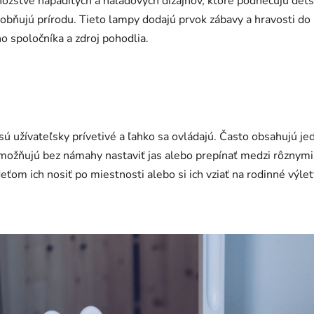
žstve nápaditých a náladových dizajnov, ktoré podnecujú detsk
dobňujú prírodu. Tieto lampy dodajú prvok zábavy a hravosti do 
 spoločníka a zdroj pohodlia.
sú užívateľsky prívetivé a ľahko sa ovládajú. Často obsahujú j
možňujú bez námahy nastaviť jas alebo prepínať medzi rôznymi
om ich nosiť po miestnosti alebo si ich vziať na rodinné výlet