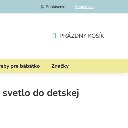
Prihlásenie
Registrácia
PRÁZDNY KOŠÍK
NÁKUPNÝ
KOŠÍK
reby pre bábätko
Značky
 svetlo do detskej