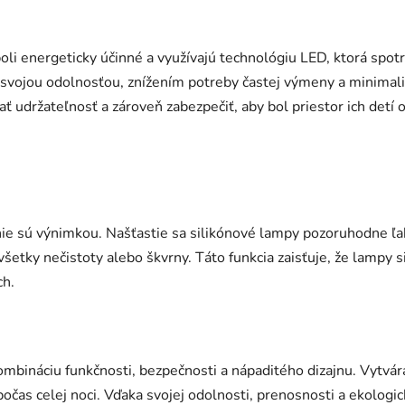
oli energeticky účinné a využívajú technológiu LED, ktorá spo
 svojou odolnosťou, znížením potreby častej výmeny a minimal
ať udržateľnosť a zároveň zabezpečiť, aby bol priestor ich detí
ie sú výnimkou. Našťastie sa silikónové lampy pozoruhodne ľah
etky nečistoty alebo škvrny. Táto funkcia zaisťuje, že lampy si 
ch.
bináciu funkčnosti, bezpečnosti a nápaditého dizajnu. Vytvár
počas celej noci. Vďaka svojej odolnosti, prenosnosti a ekolo