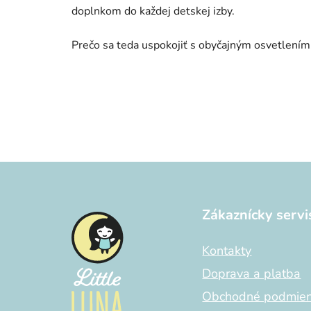
doplnkom do každej detskej izby.
Prečo sa teda uspokojiť s obyčajným osvetlením
Z
á
Zákaznícky servi
p
ä
Kontakty
t
i
Doprava a platba
e
Obchodné podmie