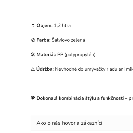
🥤
Objem:
1,2 litra
🎨
Farba:
Šalviovo zelená
🛠
Materiál:
PP (polypropylén)
⚠️
Údržba:
Nevhodné do umývačky riadu ani mik
💖
Dokonalá kombinácia štýlu a funkčnosti – p