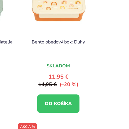
atelia
Bento obedový box: Dúhy
SKLADOM
11,95 €
14,95 €
(–20 %)
DO KOŠÍKA
AKCIA %