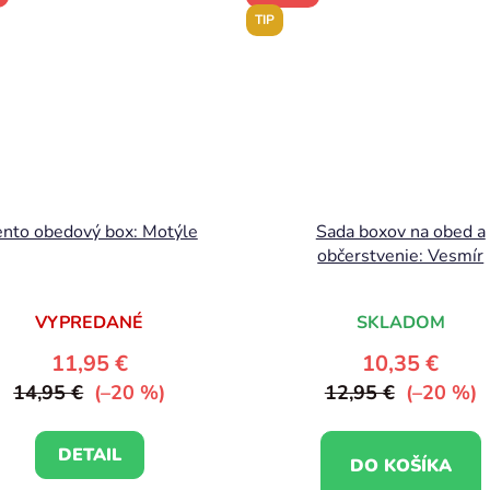
TIP
nto obedový box: Motýle
Sada boxov na obed a
občerstvenie: Vesmír
VYPREDANÉ
SKLADOM
11,95 €
10,35 €
14,95 €
(–20 %)
12,95 €
(–20 %)
DETAIL
DO KOŠÍKA