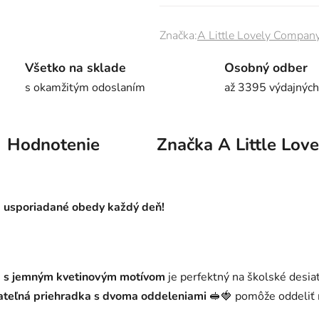
Značka:
A Little Lovely Compan
Všetko na sklade
Osobný odber
s okamžitým odoslaním
až 3395 výdajných
Hodnotenie
Značka
A Little Lov
a usporiadané obedy každý deň!
ox s jemným kvetinovým motívom
je perfektný na školské desiat
ateľná priehradka s dvoma oddeleniami
🥪🍓 pomôže oddeliť 