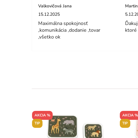
Valkovičová Jana
Martin
Hodnotenie obchodu je 5 z 5 hviezdičiek.
Hodnot
15.12.2025
5.12.2
Maximálna spokojnosť
Ďakuj
,komunikácia ,dodanie ,tovar
ktoré
,všetko ok
AKCIA %
AKCIA %
TIP
TIP