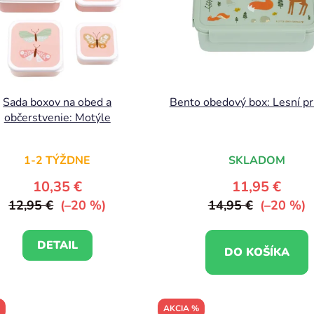
Sada boxov na obed a
Bento obedový box: Lesní pri
občerstvenie: Motýle
1-2 TÝŽDNE
SKLADOM
10,35 €
11,95 €
12,95 €
(–20 %)
14,95 €
(–20 %)
DETAIL
DO KOŠÍKA
AKCIA %