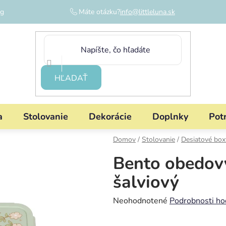
og
Máte otázku?
info@littleluna.sk
HĽADAŤ
a
Stolovanie
Dekorácie
Doplnky
Pot
Domov
/
Stolovanie
/
Desiatové box
Bento obedový
šalviový
Priemerné
Neohodnotené
Podrobnosti ho
hodnotenie