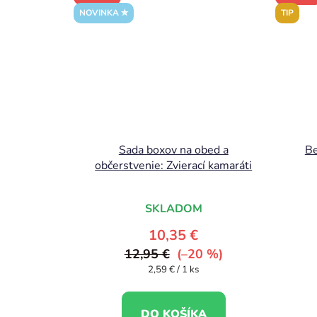
NOVINKA ✮
TIP
Sada boxov na obed a
Be
občerstvenie: Zvierací kamaráti
SKLADOM
10,35 €
12,95 €
(–20 %)
Jednotková
2,59 € / 1 ks
cena:
DO KOŠÍKA