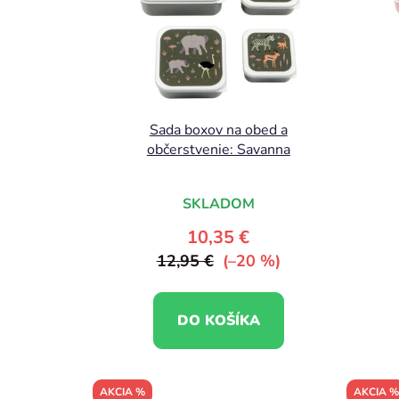
Sada boxov na obed a
občerstvenie: Savanna
SKLADOM
10,35 €
12,95 €
(–20 %)
DO KOŠÍKA
AKCIA %
AKCIA %