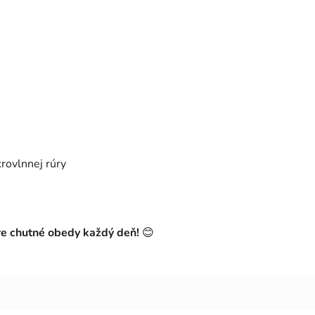
rovlnnej rúry
re chutné obedy každý deň!
😊