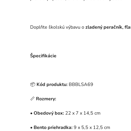
Doplňte školskú výbavu o
zladený peračník, fľa
Špecifikácie
📦
Kód produktu:
BBBLSA69
📏
Rozmery:
•
Obedový box:
22 x 7 x 14,5 cm
•
Bento priehradka:
9 x 5,5 x 12,5 cm