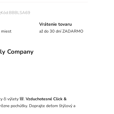
y
Kód:
BBBLSA69
Vrátenie tovaru
 miest
až do 30 dní ZADARMO
ely Company
y či výlety 🎒.
Vzduchotesné Click &
rôzne pochúťky. Doprajte deťom štýlový a