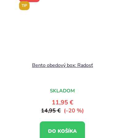
TIP
Bento obedový box: Radosť
SKLADOM
11,95 €
14,95 €
(–20 %)
DO KOŠÍKA