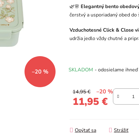
produktu
🌿🌸
Elegantný bento obedový
je
čerstvý a usporiadaný obed do š
0,0
z
Vzduchotesné Click & Close v
5
udržia jedlo vždy chutné a prip
hviezdičiek.
SKLADOM
- odosielame ihneď
–20 %
–20 %
14,95 €
11,95 €
Jednotková cena:
Opýtať sa
Strážiť