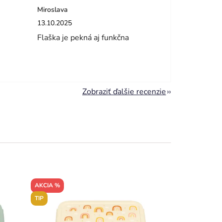
Miroslava
dičiek.
Hodnotenie obchodu je 5 z 5 hviezdičiek.
13.10.2025
Flaška je pekná aj funkčna
Zobraziť ďalšie recenzie
AKCIA %
TIP