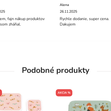
Alena
enie obchodu je 5 z 5 hviezdičiek.
Hodnotenie obchodu je 5 z 5 hviez
025
26.11.2025
em, fajn nákup produktov
Rychle dodanie, super cena.
 som zháňal.
Dakujem
Podobné produkty
AKCIA %