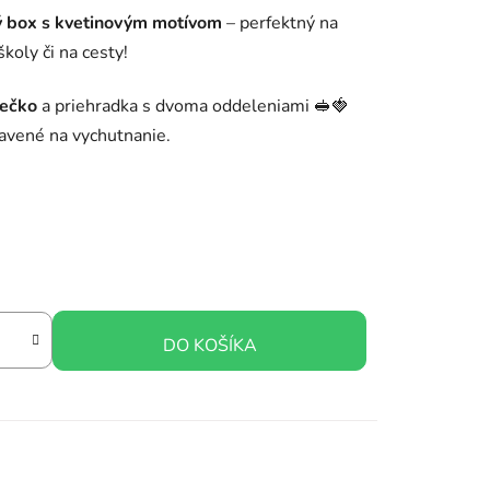
 box s kvetinovým motívom
– perfektný na
koly či na cesty!
iečko
a priehradka s dvoma oddeleniami 🥪🍓
ravené na vychutnanie.
DO KOŠÍKA