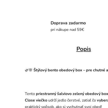
Doprava zadarmo
pri nákupe nad 59€
Popis
🌿🌸
Štýlový bento obedový box – pre chutné 
Tento
priestranný šalviovo zelený obedový b
Close viečko
udrží jedlo čerstvé, zatiaľ čo
vyber
praktický spôsob, ako si vychutnať svoj obed!