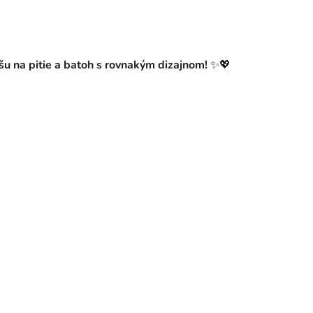
šu na pitie a batoh s rovnakým dizajnom!
✨💖