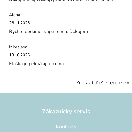
Alena
Hodnotenie obchodu je 5 z 5 hviezdičiek.
26.11.2025
Rychle dodanie, super cena. Dakujem
Miroslava
Hodnotenie obchodu je 5 z 5 hviezdičiek.
13.10.2025
Flaška je pekná aj funkčna
Zobraziť ďalšie recenzie
Z
á
p
Zákaznícky servis
ä
t
Kontakty