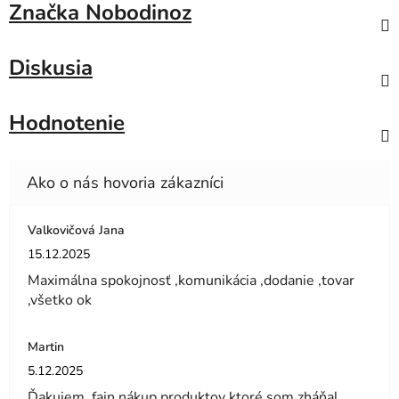
Značka
Nobodinoz
Diskusia
Hodnotenie
Valkovičová Jana
Hodnotenie obchodu je 5 z 5 hviezdičiek.
15.12.2025
Maximálna spokojnosť ,komunikácia ,dodanie ,tovar
,všetko ok
Martin
Hodnotenie obchodu je 5 z 5 hviezdičiek.
5.12.2025
Ďakujem, fajn nákup produktov ktoré som zháňal.