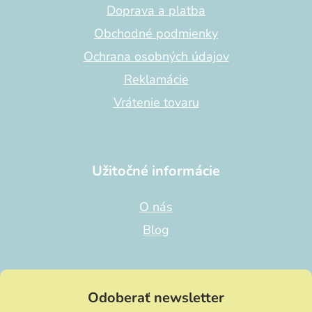
i
Doprava a platba
e
Obchodné podmienky
Ochrana osobných údajov
Reklamácie
Vrátenie tovaru
Užitočné informácie
O nás
Blog
Odoberať newsletter