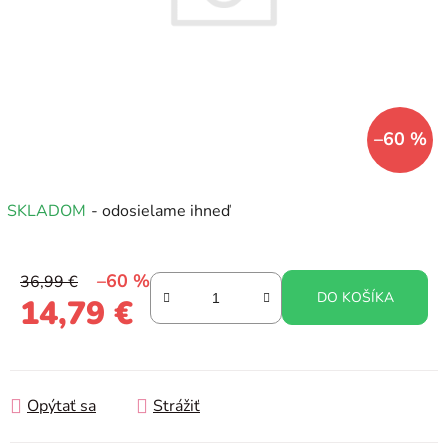
–60 %
SKLADOM
- odosielame ihneď
–60 %
36,99 €
DO KOŠÍKA
14,79 €
Jednotková cena:
Opýtať sa
Strážiť