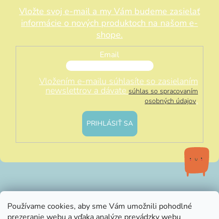
Vložte svoj e-mail a my Vám budeme zasielať
informácie o nových produktoch na našom e-
shope.
Email
Vložením e-mailu súhlasíte so zasielaním
newslettrov a dávate
súhlas so spracovaním
.
osobných údajov
PRIHLÁSIŤ SA
info@littleluna.sk
Používame cookies, aby sme Vám umožnili pohodlné
prezeranie webu a vďaka analýze prevádzky webu