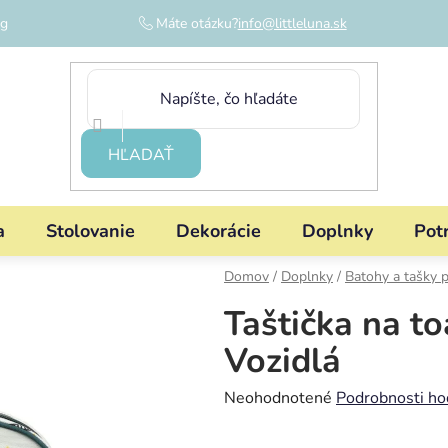
og
Máte otázku?
info@littleluna.sk
HĽADAŤ
a
Stolovanie
Dekorácie
Doplnky
Pot
Domov
/
Doplnky
/
Batohy a tašky p
Taštička na to
Vozidlá
Priemerné
Neohodnotené
Podrobnosti ho
hodnotenie