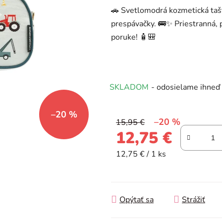
produktu
🚗 Svetlomodrá kozmetická tašt
je
prespávačky. 🚌✨ Priestranná, 
0,0
poruke! 🧴🎒
z
5
hviezdičiek.
SKLADOM
- odosielame ihneď
–20 %
–20 %
15,95 €
12,75 €
Jednotková cena:
12,75 € / 1 ks
Opýtať sa
Strážiť