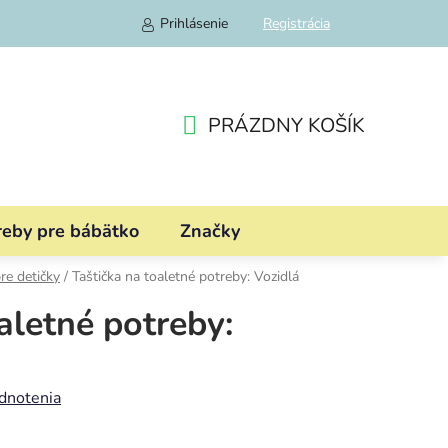
Prihlásenie
Registrácia
PRÁZDNY KOŠÍK
NÁKUPNÝ
KOŠÍK
reby pre bábätko
Značky
re detičky
/
Taštička na toaletné potreby: Vozidlá
aletné potreby:
dnotenia