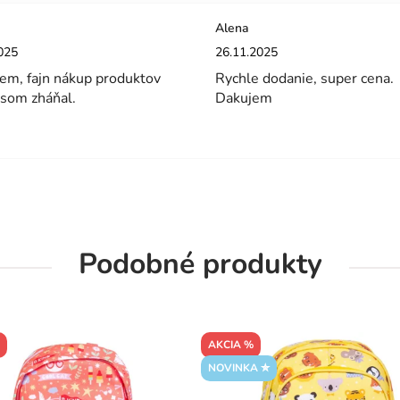
Alena
enie obchodu je 5 z 5 hviezdičiek.
Hodnotenie obchodu je 5 z 5 hviez
025
26.11.2025
em, fajn nákup produktov
Rychle dodanie, super cena.
 som zháňal.
Dakujem
Podobné produkty
AKCIA %
NOVINKA ✮