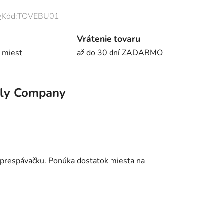
y
Kód:
TOVEBU01
Vrátenie tovaru
 miest
až do 30 dní ZADARMO
ely Company
o prespávačku. Ponúka dostatok miesta na