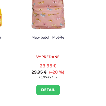
i
Malý batoh: Motýle
VYPREDANÉ
23,95 €
29,95 €
(–20 %)
Jednotková
23,95 € / 1 ks
cena:
DETAIL