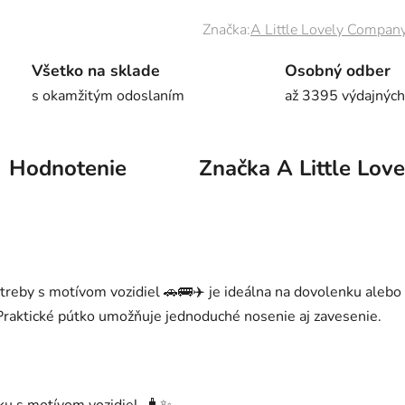
Značka:
A Little Lovely Compan
Všetko na sklade
Osobný odber
s okamžitým odoslaním
až 3395 výdajných
Hodnotenie
Značka
A Little Lov
otreby s motívom vozidiel 🚗🚌✈️ je ideálna na dovolenku aleb
 Praktické pútko umožňuje jednoduché nosenie aj zavesenie.
ku s motívom vozidiel. 🧳✨