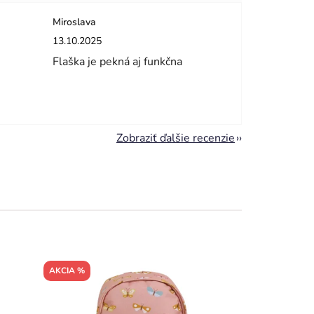
Miroslava
dičiek.
Hodnotenie obchodu je 5 z 5 hviezdičiek.
13.10.2025
Flaška je pekná aj funkčna
Zobraziť ďalšie recenzie
AKCIA %