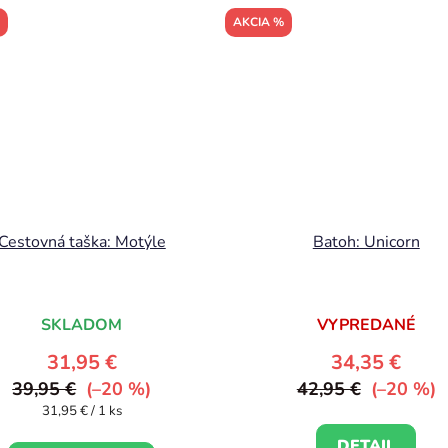
AKCIA %
Cestovná taška: Motýle
Batoh: Unicorn
SKLADOM
VYPREDANÉ
31,95 €
34,35 €
39,95 €
(–20 %)
42,95 €
(–20 %)
Jednotková
31,95 € / 1 ks
cena:
DETAIL