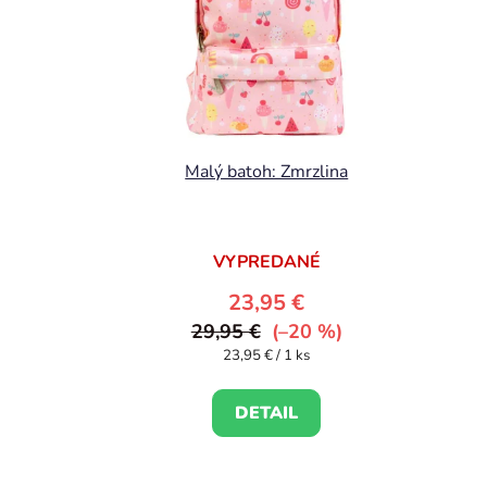
Malý batoh: Zmrzlina
VYPREDANÉ
23,95 €
29,95 €
(–20 %)
Jednotková
23,95 € / 1 ks
cena:
DETAIL