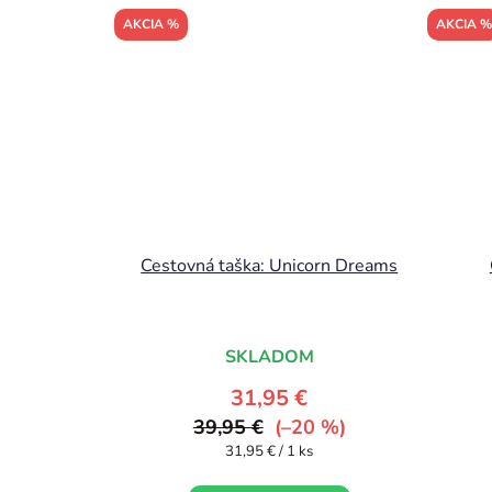
AKCIA %
AKCIA %
Cestovná taška: Unicorn Dreams
SKLADOM
31,95 €
39,95 €
(–20 %)
Jednotková
31,95 € / 1 ks
cena: