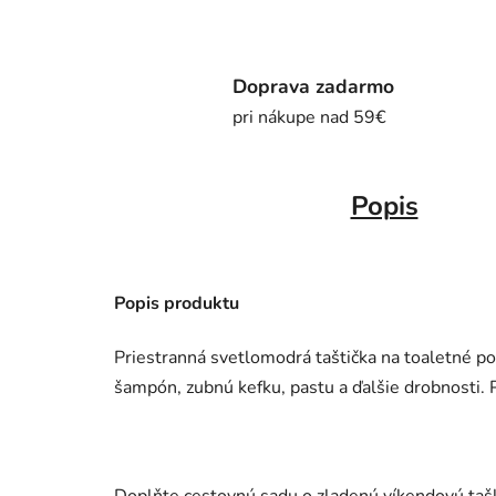
Doprava zadarmo
pri nákupe nad 59€
Popis
Popis produktu
Priestranná svetlomodrá taštička na toaletné p
šampón, zubnú kefku, pastu a ďalšie drobnosti.
Doplňte cestovnú sadu o zladenú víkendovú taš