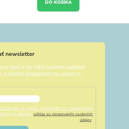
DO KOŠÍKA
ť newsletter
voj e-mail a my Vám budeme zasielať
ie o nových produktoch na našom e-
Vložením e-mailu súhlasíte so zasielaním
ttrov a dávate
súhlas so spracovaním osobných
.
údajov