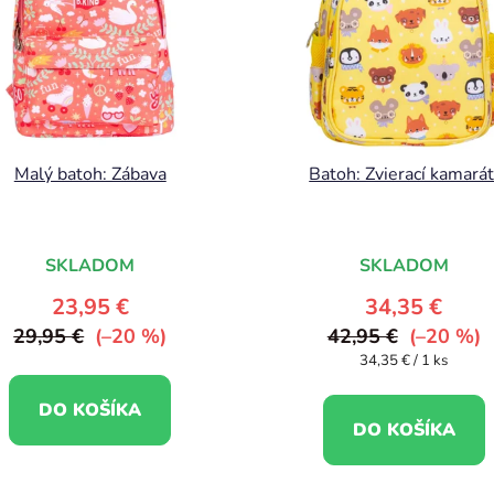
Malý batoh: Zábava
Batoh: Zvierací kamarát
SKLADOM
SKLADOM
23,95 €
34,35 €
29,95 €
(–20 %)
42,95 €
(–20 %)
Jednotková
34,35 € / 1 ks
cena:
DO KOŠÍKA
DO KOŠÍKA