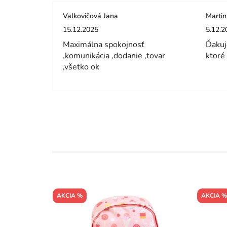
Valkovičová Jana
Martin
Hodnotenie obchodu je 5 z 5 hviezdičiek.
Hodnot
15.12.2025
5.12.2
Maximálna spokojnosť
Ďakuj
,komunikácia ,dodanie ,tovar
ktoré
,všetko ok
AKCIA %
AKCIA %