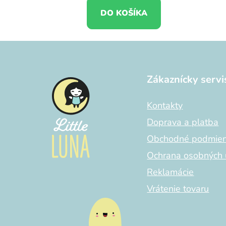
DO KOŠÍKA
Z
á
Zákaznícky servi
p
ä
Kontakty
t
i
Doprava a platba
e
Obchodné podmie
Ochrana osobných 
Reklamácie
Vrátenie tovaru