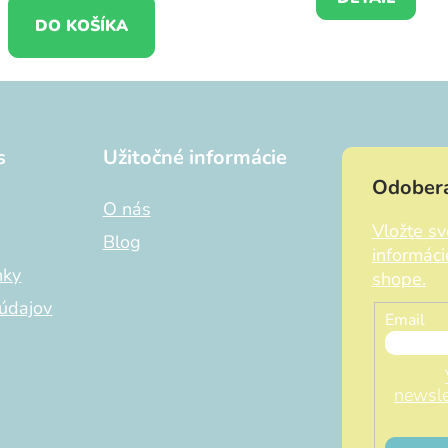
DO KOŠÍKA
s
Užitočné informácie
Odobera
O nás
Vložte s
Blog
informác
nky
shope.
údajov
Email
newsle