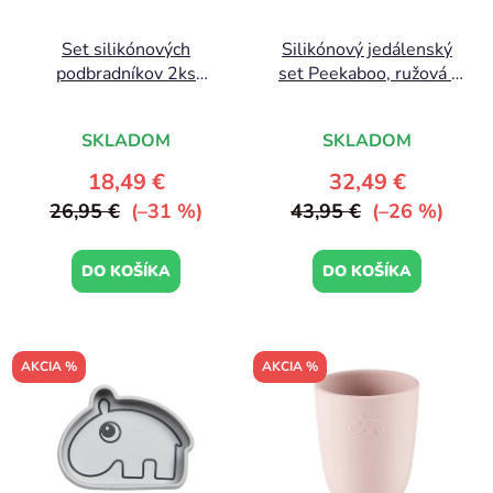
Set silikónových
Silikónový jedálenský
podbradníkov 2ks
set Peekaboo, ružová |
Peekaboo, ružová |
Done by Deer
Done by Deer
SKLADOM
SKLADOM
18,49 €
32,49 €
26,95 €
(–31 %)
43,95 €
(–26 %)
DO KOŠÍKA
DO KOŠÍKA
AKCIA %
AKCIA %