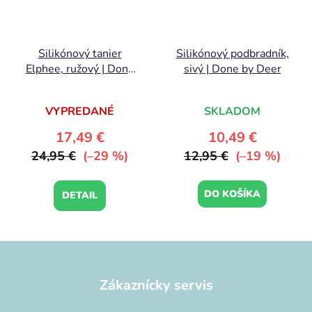
Silikónový tanier
Silikónový podbradník,
Elphee, ružový | Done
sivý | Done by Deer
by Deer
VYPREDANÉ
SKLADOM
17,49 €
10,49 €
24,95 €
(–29 %)
12,95 €
(–19 %)
DO KOŠÍKA
DETAIL
Z
á
p
Zákaznícky servis
ä