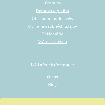
t
Kontakty
i
Doprava a platba
e
Obchodné podmienky
Ochrana osobných údajov
Reklamácie
Vrátenie tovaru
Užitočné informácie
O nás
Blog