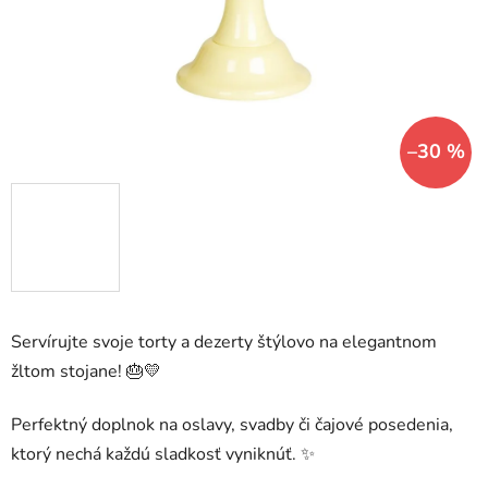
–30 %
Servírujte svoje torty a dezerty štýlovo na elegantnom
žltom stojane! 🎂💛
Perfektný doplnok na oslavy, svadby či čajové posedenia,
ktorý nechá každú sladkosť vyniknúť. ✨