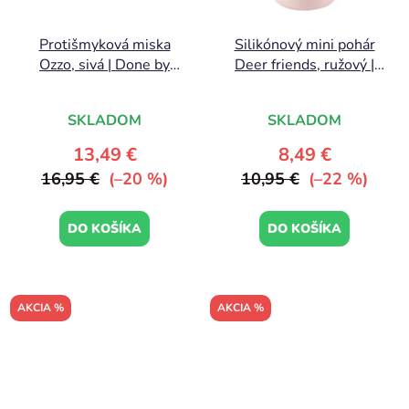
Protišmyková miska
Silikónový mini pohár
Ozzo, sivá | Done by
Deer friends, ružový |
Deer
Done by Deer
SKLADOM
SKLADOM
13,49 €
8,49 €
16,95 €
(–20 %)
10,95 €
(–22 %)
DO KOŠÍKA
DO KOŠÍKA
AKCIA %
AKCIA %