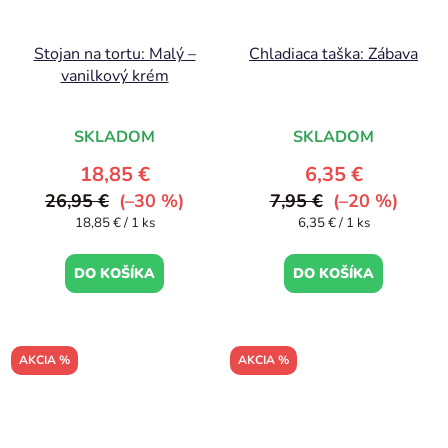
Stojan na tortu: Malý –
Chladiaca taška: Zábava
vanilkový krém
SKLADOM
SKLADOM
18,85 €
6,35 €
26,95 €
(–30 %)
7,95 €
(–20 %)
Jednotková
Jednotková
18,85 € / 1 ks
6,35 € / 1 ks
cena:
cena:
DO KOŠÍKA
DO KOŠÍKA
AKCIA %
AKCIA %