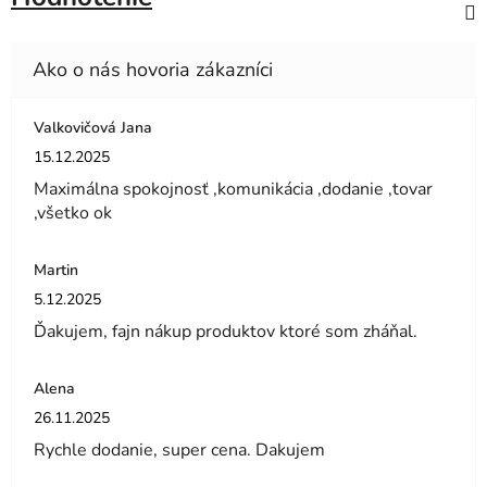
Valkovičová Jana
Hodnotenie obchodu je 5 z 5 hviezdičiek.
15.12.2025
Maximálna spokojnosť ,komunikácia ,dodanie ,tovar
,všetko ok
Martin
Hodnotenie obchodu je 5 z 5 hviezdičiek.
5.12.2025
Ďakujem, fajn nákup produktov ktoré som zháňal.
Alena
Hodnotenie obchodu je 5 z 5 hviezdičiek.
26.11.2025
Rychle dodanie, super cena. Dakujem