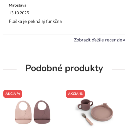
Miroslava
Hodnotenie obchodu je 5 z 5 hviezdičiek.
13.10.2025
Flaška je pekná aj funkčna
Zobraziť ďalšie recenzie
Podobné produkty
AKCIA %
AKCIA %