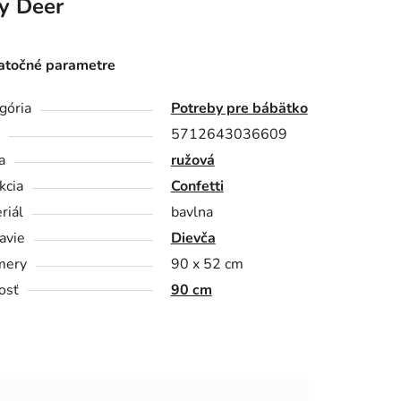
y Deer
točné parametre
gória
Potreby pre bábätko
5712643036609
a
ružová
kcia
Confetti
riál
bavlna
avie
Dievča
mery
90 x 52 cm
osť
90 cm