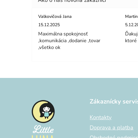
Valkovičová Jana
Martin
Hodnotenie obchodu je 5 z 5 hviezdičiek.
Hodnot
15.12.2025
5.12.2
Maximálna spokojnosť
Ďakuj
,komunikácia ,dodanie ,tovar
ktoré
,všetko ok
Z
á
Zákaznícky servi
p
ä
Kontakty
t
i
Doprava a platba
e
Obchodné podmie