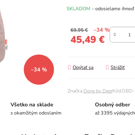
produktu
SKLADOM
- odosielame ihneď
je
0,0
z
–34 %
69,95 €
5
45,49 €
hviezdičiek.
Jednotková cena:
Opýtať sa
Strážiť
–34 %
Značka:
Done by Deer
Kód:
DBD-
Všetko na sklade
Osobný odber
s okamžitým odoslaním
až 3395 výdajných