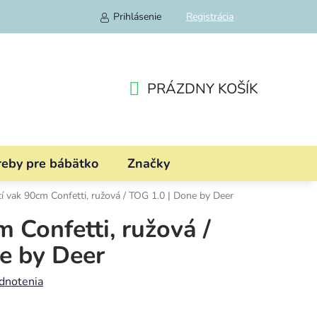
Prihlásenie
Registrácia
PRÁZDNY KOŠÍK
NÁKUPNÝ
KOŠÍK
reby pre bábätko
Značky
í vak 90cm Confetti, ružová / TOG 1.0 | Done by Deer
 Confetti, ružová /
e by Deer
dnotenia