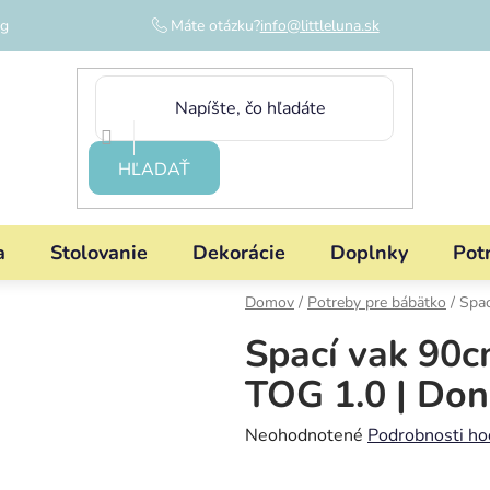
og
Máte otázku?
info@littleluna.sk
HĽADAŤ
a
Stolovanie
Dekorácie
Doplnky
Pot
Domov
/
Potreby pre bábätko
/
Spac
Spací vak 90cm
TOG 1.0 | Don
Priemerné
Neohodnotené
Podrobnosti ho
hodnotenie