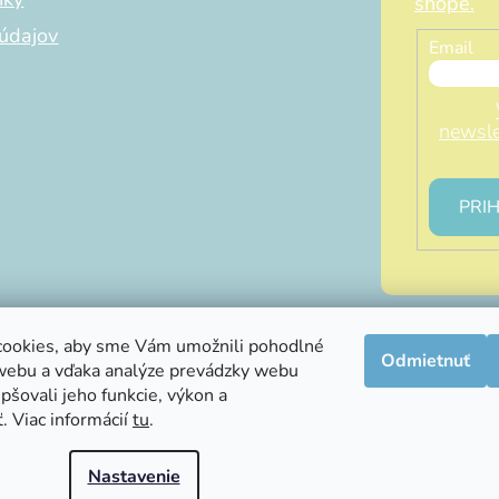
shope.
údajov
Email
newsle
PRIH
ookies, aby sme Vám umožnili pohodlné
Odmietnuť
webu a vďaka analýze prevádzky webu
info@littleluna.sk
pšovali jeho funkcie, výkon a
. Viac informácií
tu
.
Nastavenie