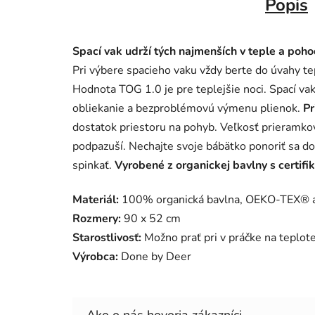
Popis
Spací vak udrží tých najmenších v teple a poho
Pri výbere spacieho vaku vždy berte do úvahy te
Hodnota TOG 1.0 je pre teplejšie noci. Spací v
obliekanie a bezproblémovú výmenu plienok.
Pr
dostatok priestoru na pohyb. Veľkosť prieramk
podpazuší. Nechajte svoje bábätko ponoriť sa do
spinkať.
Vyrobené z organickej bavlny s certif
Materiál:
100% organická bavlna, OEKO-TEX® a
Rozmery:
90 x 52 cm
Starostlivosť:
Možno prať pri v práčke na teplote
Výrobca:
Done by Deer