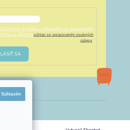
Vložením e-mailu súhlasíte so zasielaním
ttrov a dávate
súhlas so spracovaním osobných
.
údajov
LÁSIŤ SA
Súhlasím