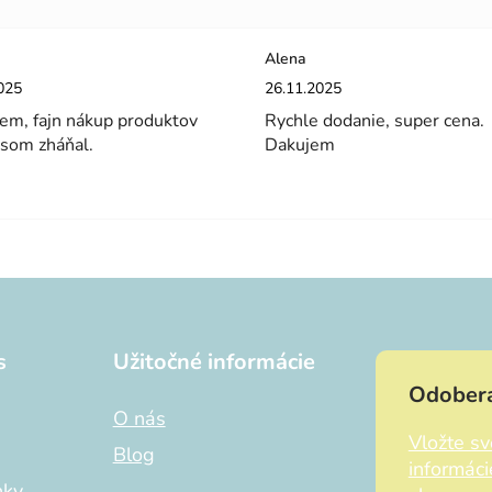
Alena
enie obchodu je 5 z 5 hviezdičiek.
Hodnotenie obchodu je 5 z 5 hviez
025
26.11.2025
em, fajn nákup produktov
Rychle dodanie, super cena.
 som zháňal.
Dakujem
s
Užitočné informácie
Odobera
O nás
Vložte s
Blog
informác
nky