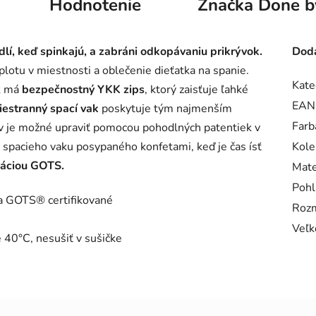
Hodnotenie
Značka
Done b
dlí, keď spinkajú, a zabráni odkopávaniu prikrývok.
Doda
plotu v miestnosti a oblečenie dieťatka na spanie.
Kate
ak má
bezpečnostný YKK zips
, ktorý zaisťuje ľahké
EAN
iestranný spací vak
poskytuje tým najmenším
Farb
ov je možné upraviť pomocou pohodlných patentiek v
 spacieho vaku posypaného konfetami, keď je čas ísť
Kole
ikáciou GOTS.
Mate
Pohl
 GOTS® certifikované
Roz
Veľk
 40°C, nesušiť v sušičke