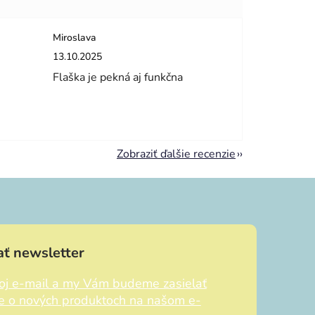
Miroslava
dičiek.
Hodnotenie obchodu je 5 z 5 hviezdičiek.
13.10.2025
Flaška je pekná aj funkčna
Zobraziť ďalšie recenzie
ť newsletter
voj e-mail a my Vám budeme zasielať
ie o nových produktoch na našom e-