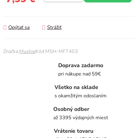
Jednotková cena:
Opýtať sa
Strážiť
Značka:
Mushie
Kód:
MSH-MFT403
Doprava zadarmo
pri nákupe nad 59€
Všetko na sklade
s okamžitým odoslaním
Osobný odber
až 3395 výdajných miest
Vrátenie tovaru