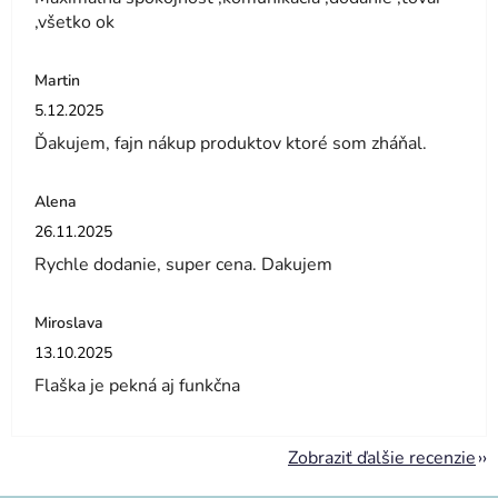
,všetko ok
Martin
Hodnotenie obchodu je 5 z 5 hviezdičiek.
5.12.2025
Ďakujem, fajn nákup produktov ktoré som zháňal.
Alena
Hodnotenie obchodu je 5 z 5 hviezdičiek.
26.11.2025
Rychle dodanie, super cena. Dakujem
Miroslava
Hodnotenie obchodu je 5 z 5 hviezdičiek.
13.10.2025
Flaška je pekná aj funkčna
Zobraziť ďalšie recenzie