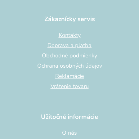
Z
á
p
Zákaznícky servis
ä
t
Kontakty
i
Doprava a platba
e
Obchodné podmienky
Ochrana osobných údajov
Reklamácie
Vrátenie tovaru
Užitočné informácie
O nás