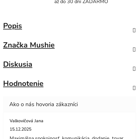
až do 30 dní ZADARMO
Popis
Značka
Mushie
Diskusia
Hodnotenie
Valkovičová Jana
Hodnotenie obchodu je 5 z 5 hviezdičiek.
15.12.2025
Maximálna spokojnosť ,komunikácia ,dodanie ,tovar