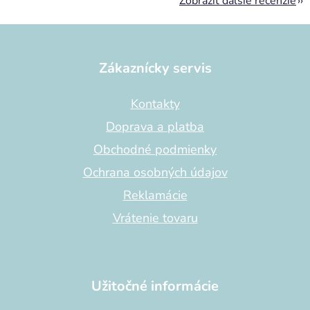
Zobraziť ďalšie recenzie
Z
á
p
Zákaznícky servis
ä
t
Kontakty
i
Doprava a platba
e
Obchodné podmienky
Ochrana osobných údajov
Reklamácie
Vrátenie tovaru
Užitočné informácie