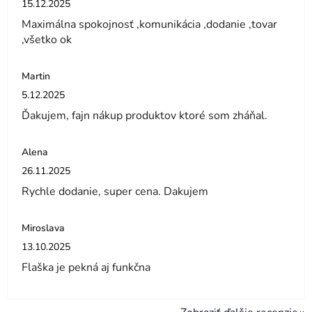
15.12.2025
Maximálna spokojnosť ,komunikácia ,dodanie ,tovar
,všetko ok
Martin
Hodnotenie obchodu je 5 z 5 hviezdičiek.
5.12.2025
Ďakujem, fajn nákup produktov ktoré som zháňal.
Alena
Hodnotenie obchodu je 5 z 5 hviezdičiek.
26.11.2025
Rychle dodanie, super cena. Dakujem
Miroslava
Hodnotenie obchodu je 5 z 5 hviezdičiek.
13.10.2025
Flaška je pekná aj funkčna