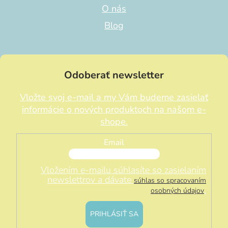
O nás
Blog
Odoberať newsletter
Vložte svoj e-mail a my Vám budeme zasielať
informácie o nových produktoch na našom e-
shope.
Email
Vložením e-mailu súhlasíte so zasielaním
newslettrov a dávate
súhlas so spracovaním
.
osobných údajov
PRIHLÁSIŤ SA