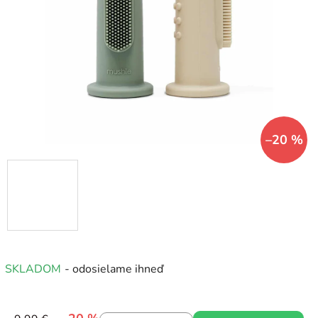
5
hviezdičiek.
–20 %
SKLADOM
- odosielame ihneď