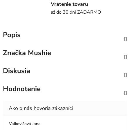
Vrátenie tovaru
až do 30 dní ZADARMO
Popis
Značka
Mushie
Diskusia
Hodnotenie
Valkovičová Jana
Hodnotenie obchodu je 5 z 5 hviezdičiek.