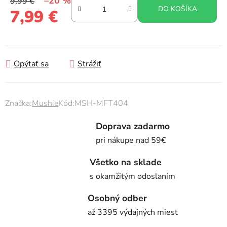
–20 %
9,99 €
DO KOŠÍKA
7,99 €
Jednotková cena:
Opýtať sa
Strážiť
Značka:
Mushie
Kód:
MSH-MFT404
Doprava zadarmo
pri nákupe nad 59€
Všetko na sklade
s okamžitým odoslaním
Osobný odber
až 3395 výdajných miest