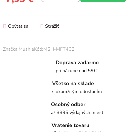
Jednotková cena:
Opýtať sa
Strážiť
Značka:
Mushie
Kód:
MSH-MFT402
Doprava zadarmo
pri nákupe nad 59€
Všetko na sklade
s okamžitým odoslaním
Osobný odber
až 3395 výdajných miest
Vrátenie tovaru