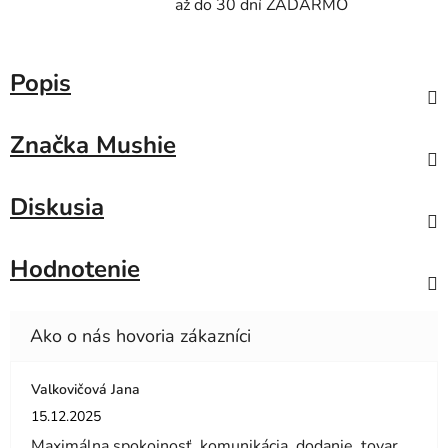
až do 30 dní ZADARMO
Popis
Značka
Mushie
Diskusia
Hodnotenie
Valkovičová Jana
Hodnotenie obchodu je 5 z 5 hviezdičiek.
15.12.2025
Maximálna spokojnosť ,komunikácia ,dodanie ,tovar