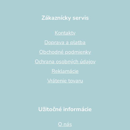
Z
á
p
Zákaznícky servis
ä
t
Kontakty
i
Doprava a platba
e
Obchodné podmienky
Ochrana osobných údajov
Reklamácie
Vrátenie tovaru
Užitočné informácie
O nás