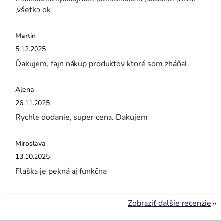
,všetko ok
Martin
Hodnotenie obchodu je 5 z 5 hviezdičiek.
5.12.2025
Ďakujem, fajn nákup produktov ktoré som zháňal.
Alena
Hodnotenie obchodu je 5 z 5 hviezdičiek.
26.11.2025
Rychle dodanie, super cena. Dakujem
Miroslava
Hodnotenie obchodu je 5 z 5 hviezdičiek.
13.10.2025
Flaška je pekná aj funkčna
Zobraziť ďalšie recenzie