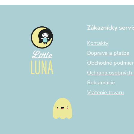
Z
á
Zákaznícky servi
p
ä
Kontakty
t
i
Doprava a platba
e
Obchodné podmie
Ochrana osobných 
Reklamácie
Vrátenie tovaru