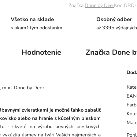
Značka:
Done by Deer
Kód:
DBD-
Všetko na sklade
Osobný odber
s okamžitým odoslaním
až 3395 výdajných
Hodnotenie
Značka
Done b
Doda
Kate
EAN
Farb
zábavnými zvieratkami je možné ľahko zabaliť
Kole
eskovisko alebo na hranie s kúzelným pieskom
Mate
u - skvelé na výrobu pevných pieskových
 vykúzlia úsmev na tvári Vašich najmenších a
Pohl