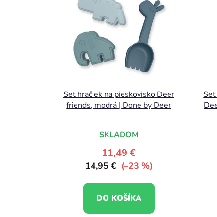
Set hračiek na pieskovisko Deer
Set
friends, modrá | Done by Deer
Dee
SKLADOM
11,49 €
14,95 €
(–23 %)
DO KOŠÍKA