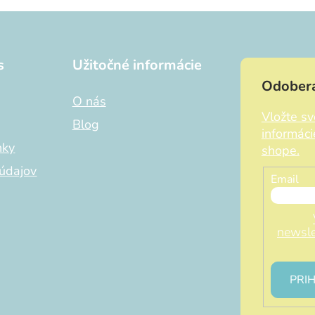
s
Užitočné informácie
Odobera
O nás
Vložte s
Blog
informác
nky
shope.
údajov
Email
newsle
PRIH