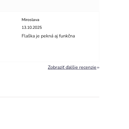
Miroslava
dičiek.
Hodnotenie obchodu je 5 z 5 hviezdičiek.
13.10.2025
Flaška je pekná aj funkčna
Zobraziť ďalšie recenzie