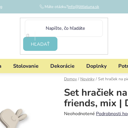
og
Máte otázku?
info@littleluna.sk
HĽADAŤ
a
Stolovanie
Dekorácie
Doplnky
Pot
Domov
/
Novinky
/
Set hračiek na p
Set hračiek n
friends, mix |
Priemerné
Neohodnotené
Podrobnosti ho
hodnotenie