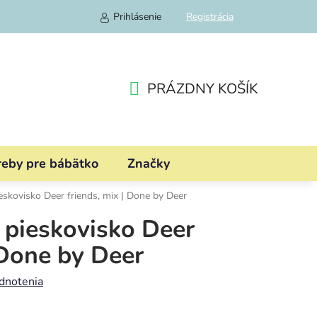
Prihlásenie
Registrácia
PRÁZDNY KOŠÍK
NÁKUPNÝ
KOŠÍK
reby pre bábätko
Značky
ieskovisko Deer friends, mix | Done by Deer
a pieskovisko Deer
 Done by Deer
dnotenia