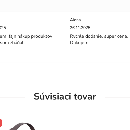
Alena
enie obchodu je 5 z 5 hviezdičiek.
Hodnotenie obchodu je 5 z 5 hviez
025
26.11.2025
em, fajn nákup produktov
Rychle dodanie, super cena.
 som zháňal.
Dakujem
Súvisiaci tovar