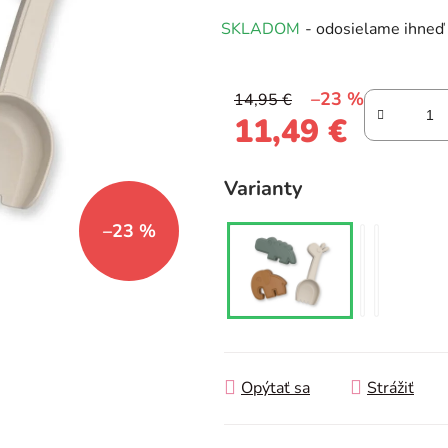
produktu
SKLADOM
- odosielame ihneď
je
0,0
z
–23 %
14,95 €
5
11,49 €
hviezdičiek.
Jednotková cena:
Varianty
–23 %
Opýtať sa
Strážiť