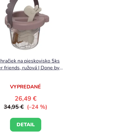
 hračiek na pieskovisko 5ks
r friends, ružová | Done by
Deer
VYPREDANÉ
26,49 €
34,95 €
(–24 %)
DETAIL