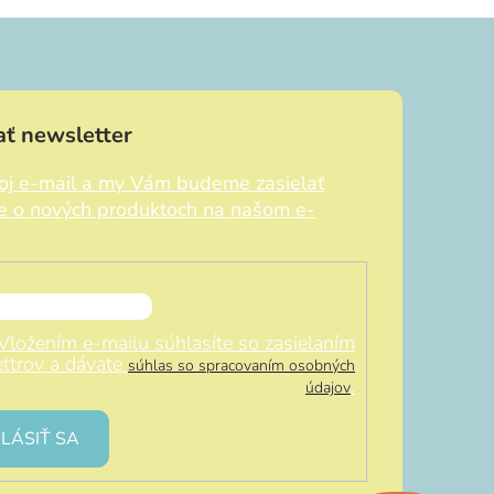
ť newsletter
voj e-mail a my Vám budeme zasielať
ie o nových produktoch na našom e-
Vložením e-mailu súhlasíte so zasielaním
ttrov a dávate
súhlas so spracovaním osobných
.
údajov
LÁSIŤ SA