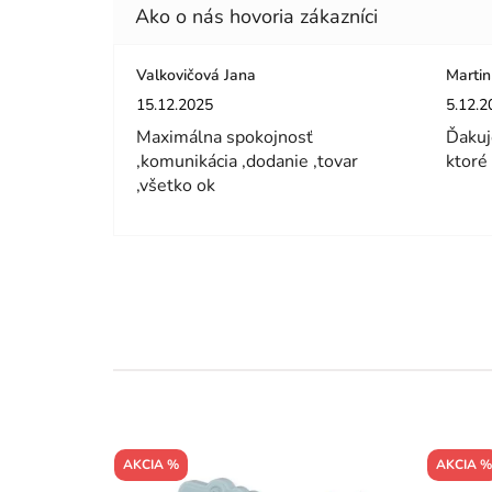
Valkovičová Jana
Martin
Hodnotenie obchodu je 5 z 5 hviezdičiek.
Hodnot
15.12.2025
5.12.2
Maximálna spokojnosť
Ďakuj
,komunikácia ,dodanie ,tovar
ktoré
,všetko ok
AKCIA %
AKCIA %