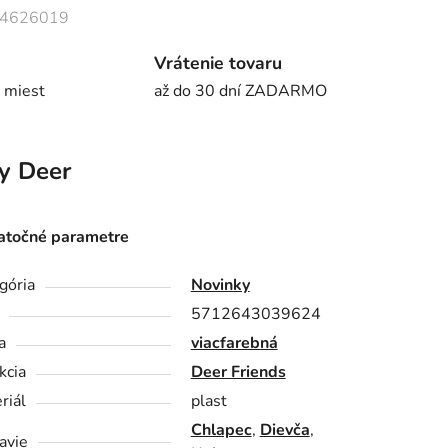
4626019
Vrátenie tovaru
 miest
až do 30 dní ZADARMO
y Deer
točné parametre
gória
Novinky
5712643039624
a
viacfarebná
kcia
Deer Friends
riál
plast
Chlapec
,
Dievča
,
avie