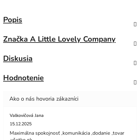
Popis
Značka
A Little Lovely Company
Diskusia
Hodnotenie
Valkovičová Jana
Hodnotenie obchodu je 5 z 5 hviezdičiek.
15.12.2025
Maximálna spokojnosť ,komunikácia ,dodanie ,tovar