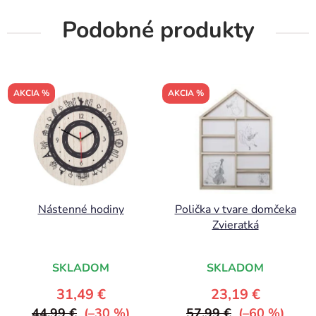
Podobné produkty
AKCIA %
AKCIA %
Nástenné hodiny
Polička v tvare domčeka
Zvieratká
SKLADOM
SKLADOM
31,49 €
23,19 €
44,99 €
(–30 %)
57,99 €
(–60 %)