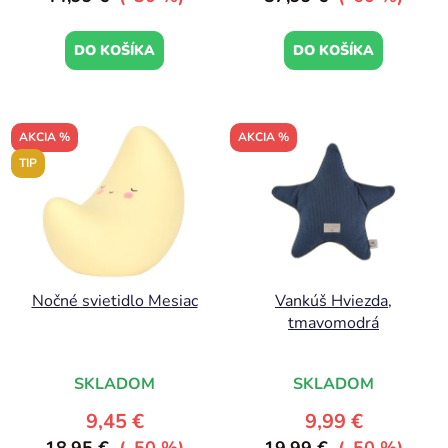
DO KOŠÍKA
DO KOŠÍKA
AKCIA %
AKCIA %
TIP
Nočné svietidlo Mesiac
Vankúš Hviezda,
tmavomodrá
SKLADOM
SKLADOM
9,45 €
9,99 €