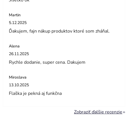
,všetko ok
Martin
Hodnotenie obchodu je 5 z 5 hviezdičiek.
5.12.2025
Ďakujem, fajn nákup produktov ktoré som zháňal.
Alena
Hodnotenie obchodu je 5 z 5 hviezdičiek.
26.11.2025
Rychle dodanie, super cena. Dakujem
Miroslava
Hodnotenie obchodu je 5 z 5 hviezdičiek.
13.10.2025
Flaška je pekná aj funkčna
Zobraziť ďalšie recenzie