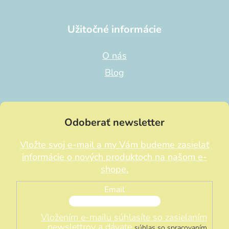
Užitočné informácie
O nás
Blog
Odoberať newsletter
Vložte svoj e-mail a my Vám budeme zasielať
informácie o nových produktoch na našom e-
shope.
Email
Vložením e-mailu súhlasíte so zasielaním
newslettrov a dávate
súhlas so spracovaním