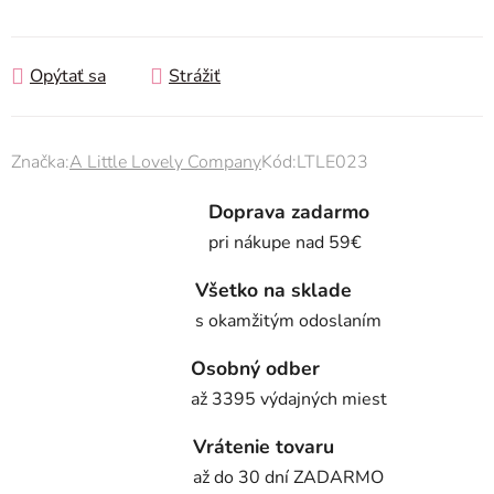
Jednotková cena:
Opýtať sa
Strážiť
Značka:
A Little Lovely Company
Kód:
LTLE023
Doprava zadarmo
pri nákupe nad 59€
Všetko na sklade
s okamžitým odoslaním
Osobný odber
až 3395 výdajných miest
Vrátenie tovaru
až do 30 dní ZADARMO