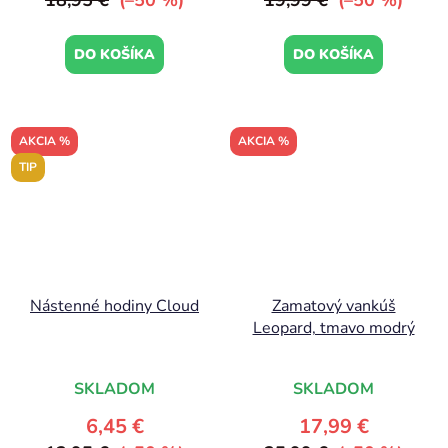
18,95 €
(–50 %)
19,99 €
(–50 %)
DO KOŠÍKA
DO KOŠÍKA
AKCIA %
AKCIA %
TIP
Nástenné hodiny Cloud
Zamatový vankúš
Leopard, tmavo modrý
SKLADOM
SKLADOM
6,45 €
17,99 €