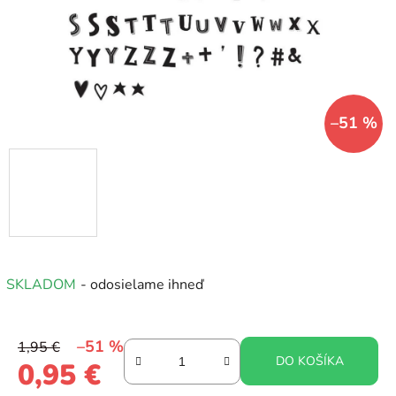
–51 %
SKLADOM
- odosielame ihneď
–51 %
1,95 €
DO KOŠÍKA
0,95 €