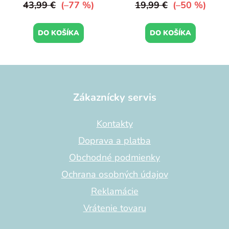
43,99 €
(–77 %)
19,99 €
(–50 %)
DO KOŠÍKA
DO KOŠÍKA
Z
á
p
Zákaznícky servis
ä
t
Kontakty
i
Doprava a platba
e
Obchodné podmienky
Ochrana osobných údajov
Reklamácie
Vrátenie tovaru