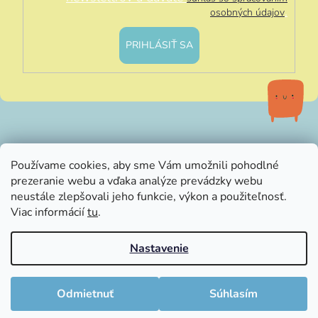
.
osobných údajov
PRIHLÁSIŤ SA
info@littleluna.sk
Používame cookies, aby sme Vám umožnili pohodlné
prezeranie webu a vďaka analýze prevádzky webu
neustále zlepšovali jeho funkcie, výkon a použiteľnosť.
Viac informácií
tu
.
Nastavenie
Vytvoril Shoptet
Copyright 2026
LittleLuna.sk
. Všetky práva vyhradené.
Odmietnuť
Súhlasím
Upraviť nastavenie cookies