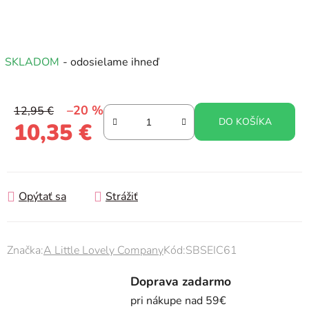
SKLADOM
- odosielame ihneď
–20 %
12,95 €
DO KOŠÍKA
10,35 €
Jednotková cena:
Opýtať sa
Strážiť
Značka:
A Little Lovely Company
Kód:
SBSEIC61
Doprava zadarmo
pri nákupe nad 59€