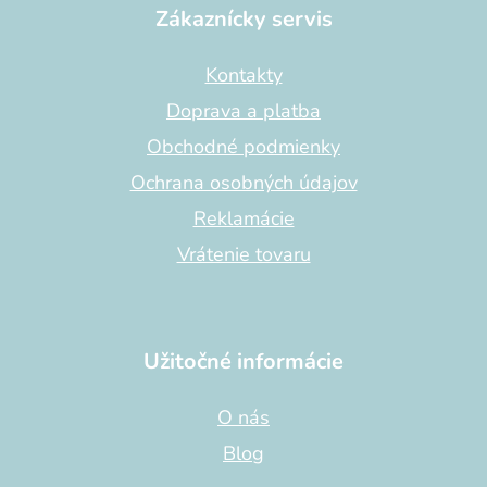
p
Zákaznícky servis
ä
t
Kontakty
i
Doprava a platba
e
Obchodné podmienky
Ochrana osobných údajov
Reklamácie
Vrátenie tovaru
Užitočné informácie
O nás
Blog