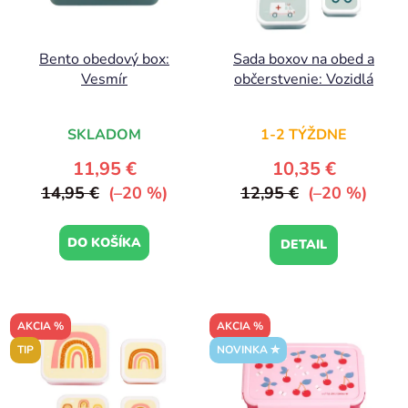
Bento obedový box:
Sada boxov na obed a
Vesmír
občerstvenie: Vozidlá
SKLADOM
1-2 TÝŽDNE
11,95 €
10,35 €
14,95 €
(–20 %)
12,95 €
(–20 %)
DO KOŠÍKA
DETAIL
AKCIA %
AKCIA %
TIP
NOVINKA ✮