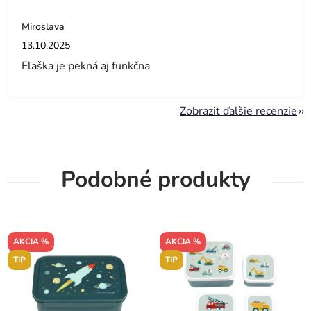
Miroslava
Hodnotenie obchodu je 5 z 5 hviezdičiek.
13.10.2025
Flaška je pekná aj funkčna
Zobraziť ďalšie recenzie
Podobné produkty
AKCIA %
AKCIA %
TIP
TIP