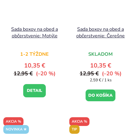
Sada boxov na obed a
Sada boxov na obed a
občerstvenie: Motýle
občerstvenie: Čerešne
1-2 TÝŽDNE
SKLADOM
10,35 €
10,35 €
12,95 €
(–20 %)
12,95 €
(–20 %)
Jednotková
2,59 € / 1 ks
cena:
DETAIL
DO KOŠÍKA
AKCIA %
AKCIA %
NOVINKA ✮
TIP