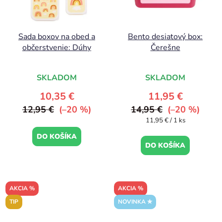
Sada boxov na obed a
Bento desiatový box:
občerstvenie: Dúhy
Čerešne
SKLADOM
SKLADOM
10,35 €
11,95 €
12,95 €
(–20 %)
14,95 €
(–20 %)
Jednotková
11,95 € / 1 ks
cena:
DO KOŠÍKA
DO KOŠÍKA
AKCIA %
AKCIA %
TIP
NOVINKA ✮