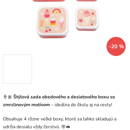
hviezdičiek.
–20 %
🍦🎀
Štýlová sada obedového a desiatového boxu so
zmrzlinovým motívom
– ideálna do školy aj na cesty!
Obsahuje 4 rôzne veľké boxy, ktoré sa ľahko skladujú a
udržia desiatu vždy čerstvú. 🌸🥪