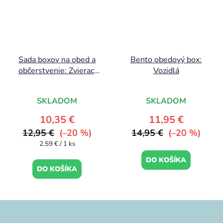
Sada boxov na obed a
Bento obedový box:
občerstvenie: Zvierací
Vozidlá
kamaráti
SKLADOM
SKLADOM
10,35 €
11,95 €
12,95 €
(–20 %)
14,95 €
(–20 %)
Jednotková
2,59 € / 1 ks
cena:
DO KOŠÍKA
DO KOŠÍKA
Z
á