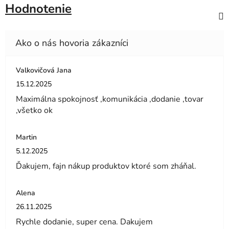
Hodnotenie
Valkovičová Jana
Hodnotenie obchodu je 5 z 5 hviezdičiek.
15.12.2025
Maximálna spokojnosť ,komunikácia ,dodanie ,tovar
,všetko ok
Martin
Hodnotenie obchodu je 5 z 5 hviezdičiek.
5.12.2025
Ďakujem, fajn nákup produktov ktoré som zháňal.
Alena
Hodnotenie obchodu je 5 z 5 hviezdičiek.
26.11.2025
Rychle dodanie, super cena. Dakujem