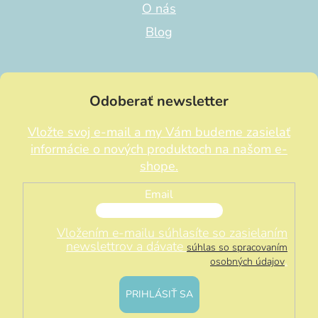
O nás
Blog
Odoberať newsletter
Vložte svoj e-mail a my Vám budeme zasielať
informácie o nových produktoch na našom e-
shope.
Email
Vložením e-mailu súhlasíte so zasielaním
newslettrov a dávate
súhlas so spracovaním
.
osobných údajov
PRIHLÁSIŤ SA