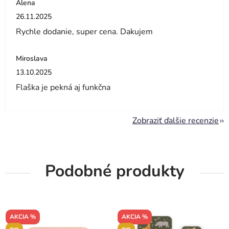
Alena
Hodnotenie obchodu je 5 z 5 hviezdičiek.
26.11.2025
Rychle dodanie, super cena. Dakujem
Miroslava
Hodnotenie obchodu je 5 z 5 hviezdičiek.
13.10.2025
Flaška je pekná aj funkčna
Zobraziť ďalšie recenzie
Podobné produkty
AKCIA %
AKCIA %