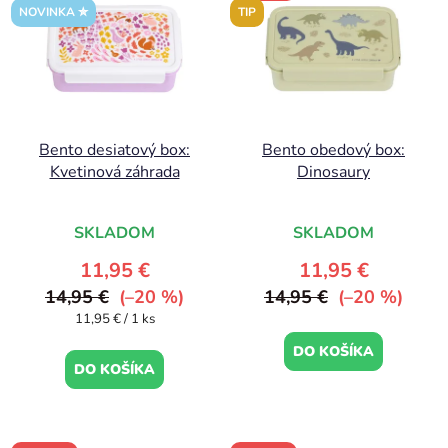
NOVINKA ✮
TIP
Bento desiatový box:
Bento obedový box:
Kvetinová záhrada
Dinosaury
SKLADOM
SKLADOM
11,95 €
11,95 €
14,95 €
(–20 %)
14,95 €
(–20 %)
Jednotková
11,95 € / 1 ks
cena:
DO KOŠÍKA
DO KOŠÍKA