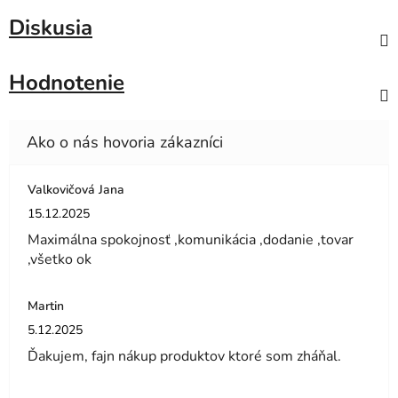
Diskusia
Hodnotenie
Valkovičová Jana
Hodnotenie obchodu je 5 z 5 hviezdičiek.
15.12.2025
Maximálna spokojnosť ,komunikácia ,dodanie ,tovar
,všetko ok
Martin
Hodnotenie obchodu je 5 z 5 hviezdičiek.
5.12.2025
Ďakujem, fajn nákup produktov ktoré som zháňal.