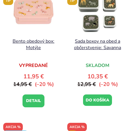
TIP
TIP
Bento obedový box:
Sada boxov na obed a
Motýle
občerstvenie: Savanna
VYPREDANÉ
SKLADOM
11,95 €
10,35 €
14,95 €
(–20 %)
12,95 €
(–20 %)
DO KOŠÍKA
DETAIL
AKCIA %
AKCIA %