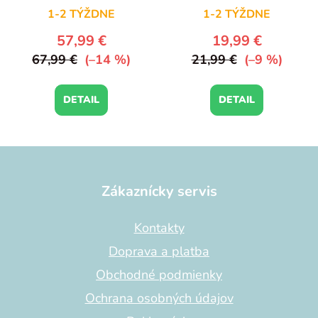
1-2 TÝŽDNE
1-2 TÝŽDNE
57,99 €
19,99 €
67,99 €
(–14 %)
21,99 €
(–9 %)
DETAIL
DETAIL
Z
á
p
Zákaznícky servis
ä
t
Kontakty
i
Doprava a platba
e
Obchodné podmienky
Ochrana osobných údajov