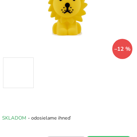
hviezdičiek.
–12 %
SKLADOM
- odosielame ihneď