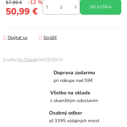
–12 %
57,99 €
DO KOŠÍKA
50,99 €
Jednotková cena:
Opýtať sa
Strážiť
Značka:
Mr Maria
Kód:
DB30LN
Doprava zadarmo
pri nákupe nad 59€
Všetko na sklade
s okamžitým odoslaním
Osobný odber
až 3395 výdajných miest