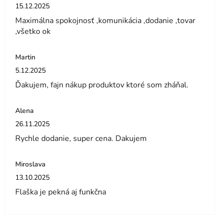
Hodnotenie obchodu je 5 z 5 hviezdičiek.
15.12.2025
Maximálna spokojnosť ,komunikácia ,dodanie ,tovar
,všetko ok
Martin
Hodnotenie obchodu je 5 z 5 hviezdičiek.
5.12.2025
Ďakujem, fajn nákup produktov ktoré som zháňal.
Alena
Hodnotenie obchodu je 5 z 5 hviezdičiek.
26.11.2025
Rychle dodanie, super cena. Dakujem
Miroslava
Hodnotenie obchodu je 5 z 5 hviezdičiek.
13.10.2025
Flaška je pekná aj funkčna