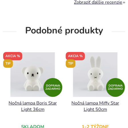
Zobraziť ďalšie recenzie
Podobné produkty
AKCIA %
AKCIA %
TIP
TIP
DOPRAVA
DOPRAVA
ZADARMO
ZADARMO
Nočná lampa Boris Star
Nočná lampa Miffy Star
Light 36cm
Light 50cm
SKLADOM
1-2 TÝŽDNE