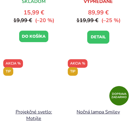
SKLADOM
VYPREDANÉ
15,99 €
89,99 €
19,99 €
(–20 %)
119,99 €
(–25 %)
DO KOŠÍKA
DETAIL
AKCIA %
AKCIA %
TIP
TIP
DOPRAVA
ZADARMO
Projekčné svetlo:
Nočná lampa Smiley
Motýle