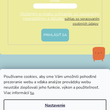
Email
Vložením e-mailu súhlasíte so zasielaním
newslettrov a dávate
súhlas so spracovaním
.
osobných údajov
PRIHLÁSIŤ SA
info@littleluna.sk
Používame cookies, aby sme Vám umožnili pohodlné
prezeranie webu a vďaka analýze prevádzky webu
neustále zlepšovali jeho funkcie, výkon a použiteľnosť.
Viac informácií
tu
.
Nastavenie