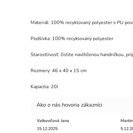
Materiál: 100% recyklovaný polyester s PU po
Podšívka: 100% recyklovaný polyester
Starostlivosť: čistite navlhčenou handričkou, pr
Rozmery: 46 x 40 x 15 cm
Kapacita: 20l
Valkovičová Jana
Martin
Hodnotenie obchodu je 5 z 5 hviezdičiek.
Hodnot
15.12.2025
5.12.2