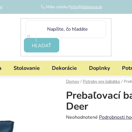
og
Máte otázku?
info@littleluna.sk
HĽADAŤ
a
Stolovanie
Dekorácie
Doplnky
Pot
Domov
/
Potreby pre bábätko
/
Preb
Prebaľovací b
Deer
Priemerné
Neohodnotené
Podrobnosti ho
hodnotenie