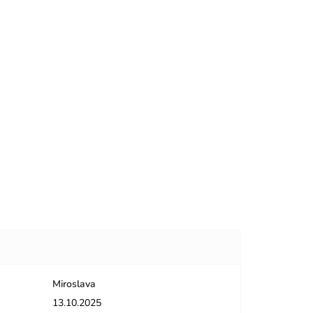
Miroslava
dičiek.
Hodnotenie obchodu je 5 z 5 hviezdičiek.
13.10.2025