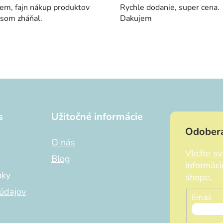
em, fajn nákup produktov
Rychle dodanie, super cena.
 som zháňal.
Dakujem
s
Užitočné informácie
Odobera
O nás
Vložte s
Blog
informác
nky
shope.
údajov
Email