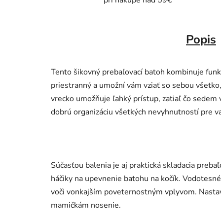
pri nákupe nad 59€
Popis
Tento šikovný prebaľovací batoh kombinuje funkč
priestranný a umožní vám vziať so sebou všetko,
vrecko umožňuje ľahký prístup, zatiaľ čo sedem v
dobrú organizáciu všetkých nevyhnutností pre v
Súčasťou balenia je aj praktická skladacia pre
háčiky na upevnenie batohu na kočík. Vodotesné 
voči vonkajším poveternostným vplyvom. Nasta
mamičkám nosenie.