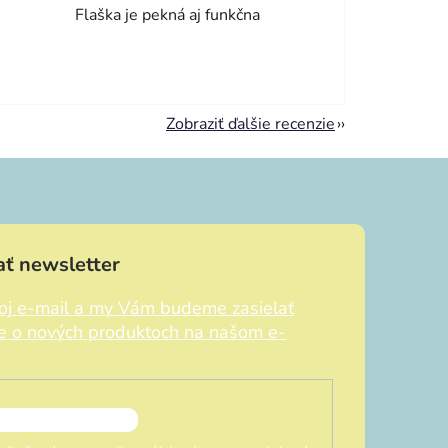
Flaška je pekná aj funkčna
Zobraziť ďalšie recenzie
ť newsletter
voj e-mail a my Vám budeme zasielať
ie o nových produktoch na našom e-