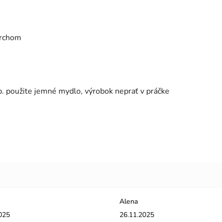
vrchom
íp. použite jemné mydlo, výrobok neprať v práčke
Alena
enie obchodu je 5 z 5 hviezdičiek.
Hodnotenie obchodu je 5 z 5 hviez
025
26.11.2025