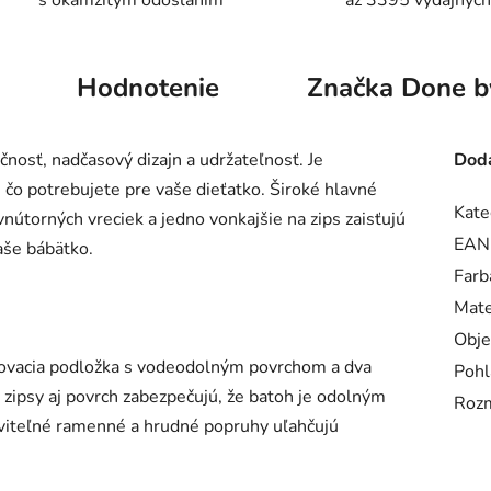
s okamžitým odoslaním
až 3395 výdajných
Hodnotenie
Značka
Done b
nosť, nadčasový dizajn a udržateľnosť. Je
Doda
 čo potrebujete pre vaše dieťatko. Široké hlavné
Kate
nútorných vreciek a jedno vonkajšie na zips zaisťujú
EAN
aše bábätko.
Farb
Mate
Obj
baľovacia podložka s vodeodolným povrchom a dva
Pohl
zipsy aj povrch zabezpečujú, že batoh je odolným
Roz
viteľné ramenné a hrudné popruhy uľahčujú