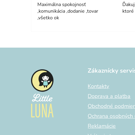
Maximálna spokojnosť
Ďakuj
,komunikácia ,dodanie ,tovar
ktoré
,všetko ok
Z
á
Zákaznícky servi
p
ä
Kontakty
t
i
Doprava a platba
e
Obchodné podmie
Ochrana osobných 
Reklamácie