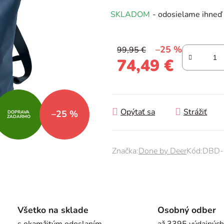
produktu
SKLADOM
- odosielame ihneď
je
0,0
z
–25 %
99,95 €
5
74,49 €
hviezdičiek.
Jednotková cena:
Opýtať sa
Strážiť
–25 %
DOPRAVA
ZADARMO
Značka:
Done by Deer
Kód:
DBD-
Všetko na sklade
Osobný odber