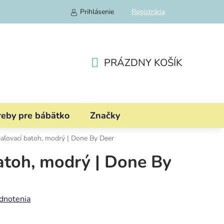
Prihlásenie
Registrácia
PRÁZDNY KOŠÍK
NÁKUPNÝ
KOŠÍK
reby pre bábätko
Značky
aľovací batoh, modrý | Done By Deer
atoh, modrý | Done By
dnotenia