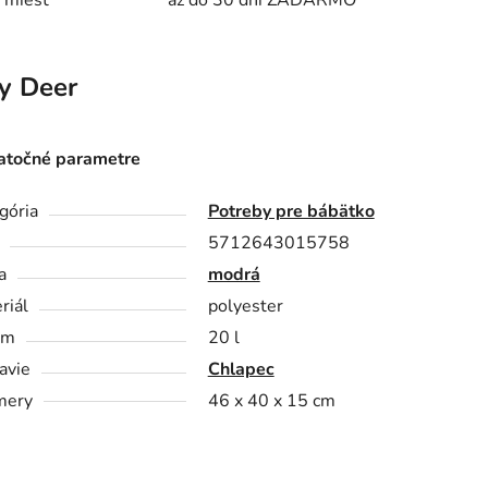
 miest
až do 30 dní ZADARMO
y Deer
točné parametre
gória
Potreby pre bábätko
5712643015758
a
modrá
riál
polyester
em
20 l
avie
Chlapec
mery
46 x 40 x 15 cm