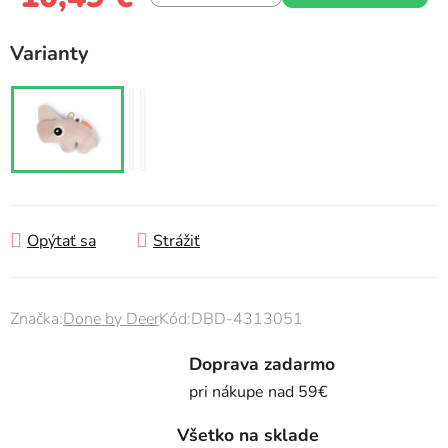
Jednotková cena:
Varianty
Opýtať sa
Strážiť
Značka:
Done by Deer
Kód:
DBD-4313051
Doprava zadarmo
pri nákupe nad 59€
Všetko na sklade