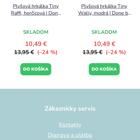
Plyšová hrkálka Tiny
Plyšová hrkálka Tiny
Raffi, horčicová | Done
Wally, modrá | Done by
by Deer
Deer
SKLADOM
SKLADOM
10,49 €
10,49 €
13,95 €
(–24 %)
13,95 €
(–24 %)
DO KOŠÍKA
DO KOŠÍKA
Z
á
p
Zákaznícky servis
ä
t
Kontakty
i
Doprava a platba