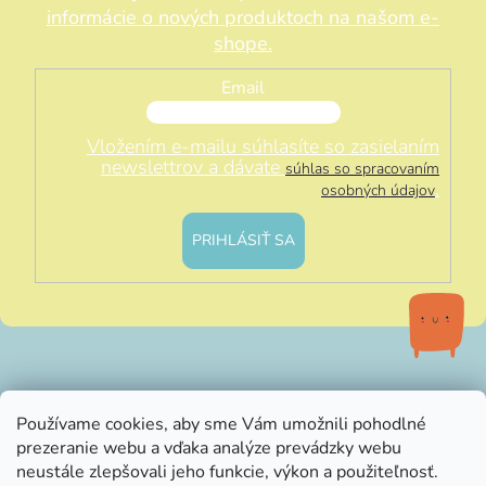
informácie o nových produktoch na našom e-
shope.
Email
Vložením e-mailu súhlasíte so zasielaním
newslettrov a dávate
súhlas so spracovaním
.
osobných údajov
PRIHLÁSIŤ SA
info@littleluna.sk
Používame cookies, aby sme Vám umožnili pohodlné
prezeranie webu a vďaka analýze prevádzky webu
neustále zlepšovali jeho funkcie, výkon a použiteľnosť.