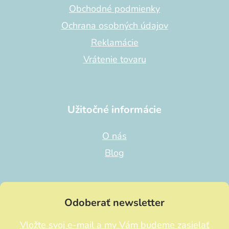
e
Obchodné podmienky
Ochrana osobných údajov
Reklamácie
Vrátenie tovaru
Užitočné informácie
O nás
Blog
Odoberať newsletter
Vložte svoj e-mail a my Vám budeme zasielať