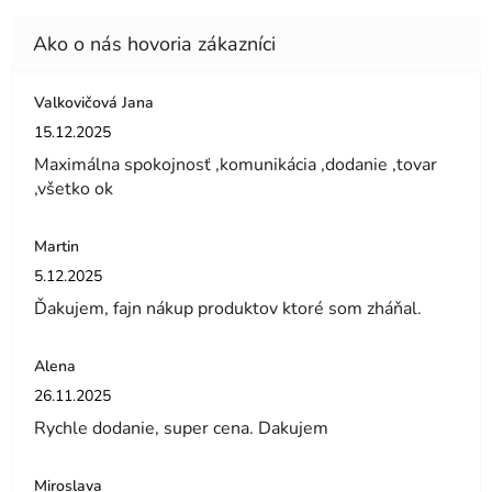
Valkovičová Jana
Hodnotenie obchodu je 5 z 5 hviezdičiek.
15.12.2025
Maximálna spokojnosť ,komunikácia ,dodanie ,tovar
,všetko ok
Martin
Hodnotenie obchodu je 5 z 5 hviezdičiek.
5.12.2025
Ďakujem, fajn nákup produktov ktoré som zháňal.
Alena
Hodnotenie obchodu je 5 z 5 hviezdičiek.
26.11.2025
Rychle dodanie, super cena. Dakujem
Miroslava