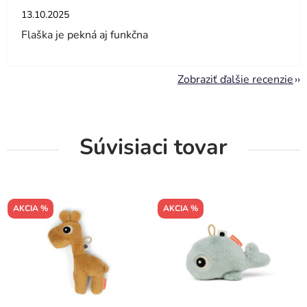
Hodnotenie obchodu je 5 z 5 hviezdičiek.
13.10.2025
Flaška je pekná aj funkčna
Zobraziť ďalšie recenzie
Súvisiaci tovar
AKCIA %
AKCIA %