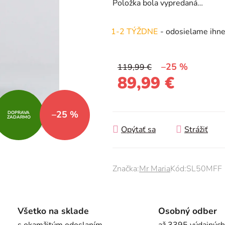
Položka bola vypredaná…
0,0
z
1-2 TÝŽDNE
- odosielame ihn
5
hviezdičiek.
–25 %
119,99 €
89,99 €
Jednotková cena:
–25 %
DOPRAVA
ZADARMO
Opýtať sa
Strážiť
Značka:
Mr Maria
Kód:
SL50MFF
Všetko na sklade
Osobný odber