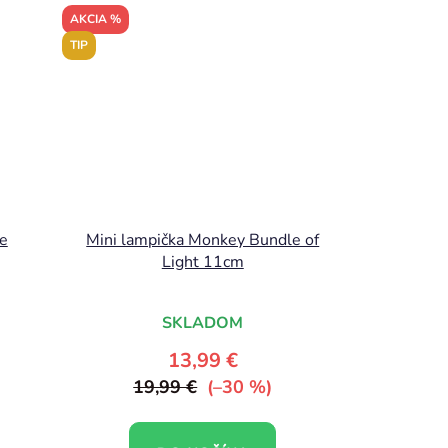
AKCIA %
TIP
le
Mini lampička Monkey Bundle of
Light 11cm
SKLADOM
13,99 €
19,99 €
(–30 %)