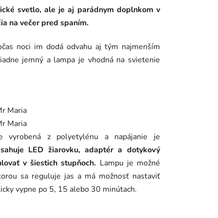
ické svetlo, ale je aj parádnym doplnkom v
čia na večer pred spaním.
počas noci im dodá odvahu aj tým najmenším
iadne jemný a lampa je vhodná na svietenie
 vyrobená z polyetylénu a napájanie je
sahuje LED žiarovku, adaptér a dotykový
ulovať v šiestich stupňoch.
Lampu je možné
torou sa reguluje jas a má možnosť nastaviť
icky vypne po 5, 15 alebo 30 minútach.