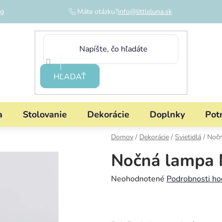
og
Máte otázku?
info@littleluna.sk
HĽADAŤ
a
Stolovanie
Dekorácie
Doplnky
Pot
Domov
/
Dekorácie
/
Svietidlá
/
Nočn
Nočná lampa M
Priemerné
Neohodnotené
Podrobnosti ho
hodnotenie
produktu
je