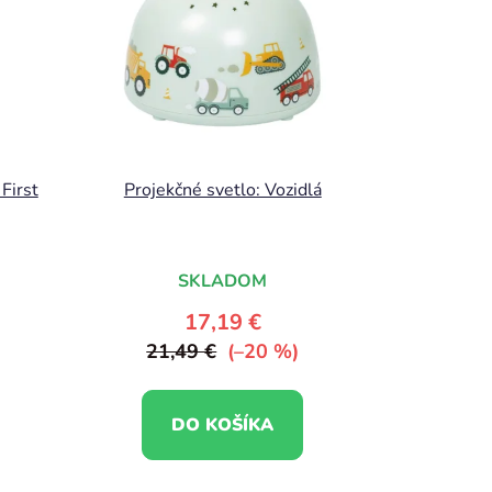
First
Projekčné svetlo: Vozidlá
SKLADOM
17,19 €
21,49 €
(–20 %)
DO KOŠÍKA