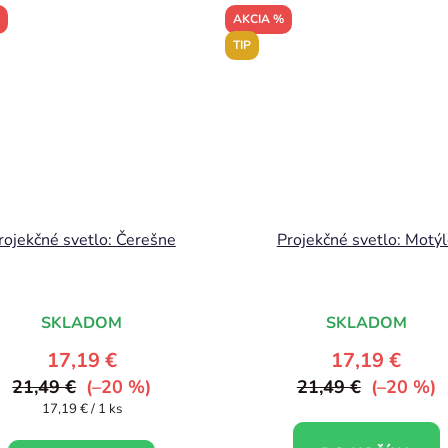
AKCIA %
TIP
rojekčné svetlo: Čerešne
Projekčné svetlo: Motý
SKLADOM
SKLADOM
17,19 €
17,19 €
21,49 €
(–20 %)
21,49 €
(–20 %)
Jednotková
17,19 € / 1 ks
cena: