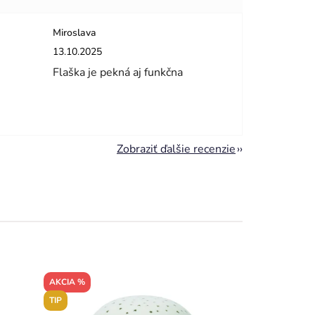
Miroslava
dičiek.
Hodnotenie obchodu je 5 z 5 hviezdičiek.
13.10.2025
Flaška je pekná aj funkčna
Zobraziť ďalšie recenzie
AKCIA %
TIP