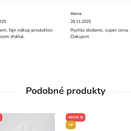
Alena
enie obchodu je 5 z 5 hviezdičiek.
Hodnotenie obchodu je 5 z 5 hviez
025
26.11.2025
em, fajn nákup produktov
Rychle dodanie, super cena.
 som zháňal.
Dakujem
Podobné produkty
AKCIA %
TIP