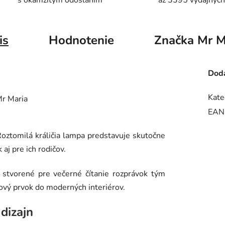
s okamžitým odoslaním
až 3395 výdajných
is
Hodnotenie
Značka
Mr M
Doda
Kate
EAN
oztomilá králičia lampa predstavuje skutočne
 aj pre ich rodičov.
o stvorené pre večerné čítanie rozprávok tým
nový prvok do moderných interiérov.
 dizajn