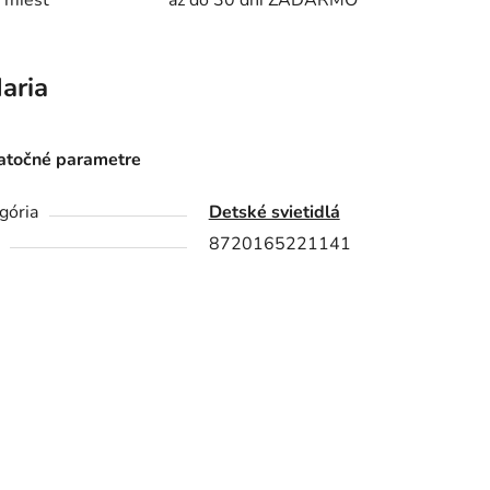
 miest
až do 30 dní ZADARMO
aria
točné parametre
gória
Detské svietidlá
8720165221141