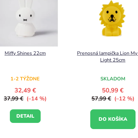
Miffy Shines 22cm
Prenosná lampička Lion My 
Light 25cm
Priemerné
1-2 TÝŽDNE
SKLADOM
hodnotenie
produktu
32,49 €
50,99 €
je
37,99 €
(–14 %)
57,99 €
(–12 %)
5,0
z
DETAIL
DO KOŠÍKA
5
hviezdičiek.