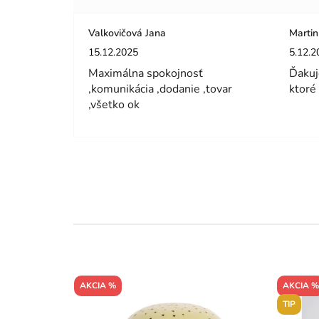
Valkovičová Jana
Martin
Hodnotenie obchodu je 5 z 5 hviezdičiek.
Hodnot
15.12.2025
5.12.2
Maximálna spokojnosť
Ďakuj
,komunikácia ,dodanie ,tovar
ktoré
,všetko ok
AKCIA %
AKCIA %
TIP