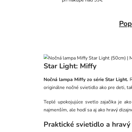
pri nákupe nad 59€
Pop
Star Light: Miffy
Nočná lampa Miffy zo série Star Light.
R
originálne nočné svietidlo ako pre deti, tak
Teplé upokojujúce svetlo zajačika je ak
najmenším, ale hodí sa aj ako hravý dizaj
Praktické svietidlo a hravý