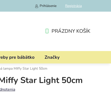
Prihlásenie
Registrácia
PRÁZDNY KOŠÍK
NÁKUPNÝ
KOŠÍK
reby pre bábätko
Značky
á lampa Miffy Star Light 50cm
iffy Star Light 50cm
dnotenia