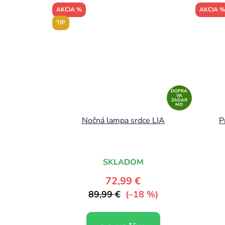
AKCIA %
AKCIA %
TIP
DOPRA
VA
ZADAR
MO
Nočná lampa srdce LIA
P
SKLADOM
72,99 €
89,99 €
(–18 %)