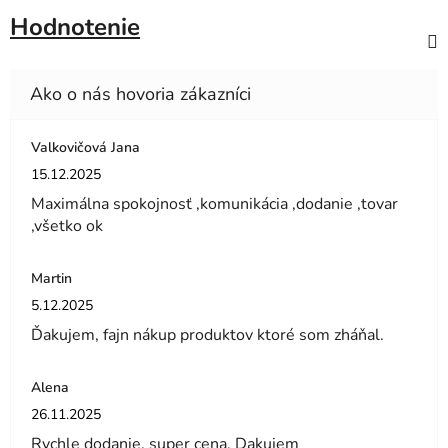
Hodnotenie
Valkovičová Jana
Hodnotenie obchodu je 5 z 5 hviezdičiek.
15.12.2025
Maximálna spokojnosť ,komunikácia ,dodanie ,tovar
,všetko ok
Martin
Hodnotenie obchodu je 5 z 5 hviezdičiek.
5.12.2025
Ďakujem, fajn nákup produktov ktoré som zháňal.
Alena
Hodnotenie obchodu je 5 z 5 hviezdičiek.
26.11.2025
Rychle dodanie, super cena. Dakujem