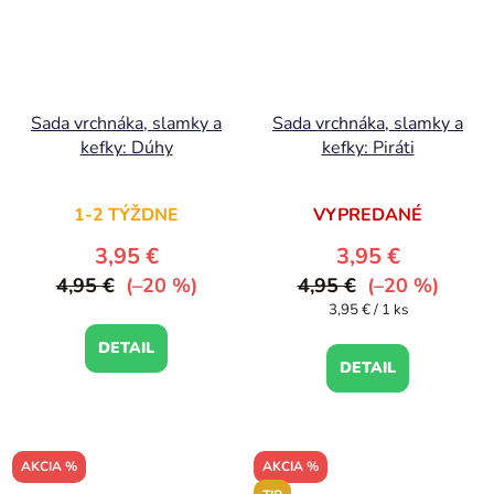
Sada vrchnáka, slamky a
Sada vrchnáka, slamky a
kefky: Dúhy
kefky: Piráti
1-2 TÝŽDNE
VYPREDANÉ
3,95 €
3,95 €
4,95 €
(–20 %)
4,95 €
(–20 %)
Jednotková
3,95 € / 1 ks
cena:
DETAIL
DETAIL
AKCIA %
AKCIA %