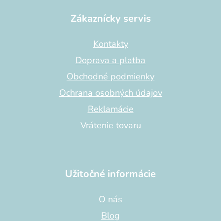
á
p
Zákaznícky servis
ä
t
Kontakty
i
Doprava a platba
e
Obchodné podmienky
Ochrana osobných údajov
Reklamácie
Vrátenie tovaru
Užitočné informácie
O nás
Blog