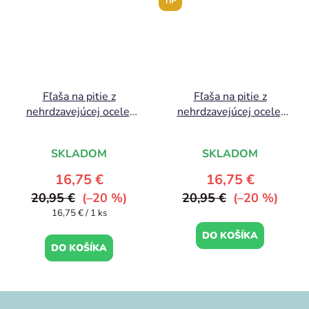
TIP
Fľaša na pitie z
Fľaša na pitie z
nehrdzavejúcej ocele:
nehrdzavejúcej ocele:
Kvetinová záhrada
Dinosaury
SKLADOM
SKLADOM
16,75 €
16,75 €
20,95 €
(–20 %)
20,95 €
(–20 %)
Jednotková
16,75 € / 1 ks
cena:
DO KOŠÍKA
DO KOŠÍKA
Z