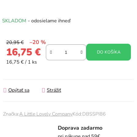
SKLADOM
- odosielame ihneď
–20 %
20,95 €
16,75 €
DO KOŠÍKA
Jednotková cena:
16,75 € / 1 ks
Opýtať sa
Strážiť
Značka:
A Little Lovely Company
Kód:
DBSSPI86
Doprava zadarmo
pri nákupe nad 59€