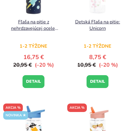
Fľaša na pitie z
Detská Fľaša na pitie:
nehrdzavejúcej ocele:
Unicorn
Vesmír
1-2 TÝŽDNE
1-2 TÝŽDNE
16,75 €
8,75 €
20,95 €
(–20 %)
10,95 €
(–20 %)
DETAIL
DETAIL
AKCIA %
AKCIA %
NOVINKA ✮