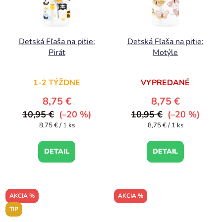
Detská Fľaša na pitie:
Detská Fľaša na pitie:
Pirát
Motýle
1-2 TÝŽDNE
VYPREDANÉ
8,75 €
8,75 €
10,95 €
(–20 %)
10,95 €
(–20 %)
Jednotková
Jednotková
8,75 € / 1 ks
8,75 € / 1 ks
cena:
cena:
DETAIL
DETAIL
AKCIA %
AKCIA %
TIP