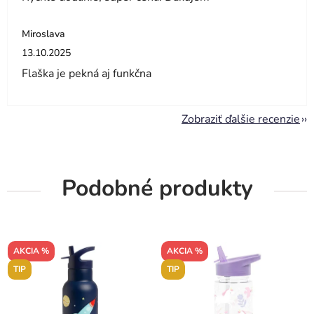
Miroslava
Hodnotenie obchodu je 5 z 5 hviezdičiek.
13.10.2025
Flaška je pekná aj funkčna
Zobraziť ďalšie recenzie
Podobné produkty
AKCIA %
AKCIA %
TIP
TIP