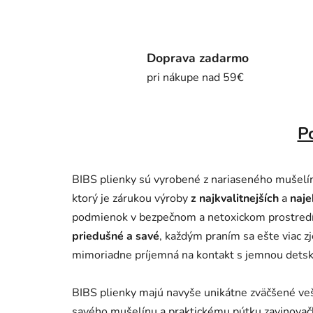
Doprava zadarmo
pri nákupe nad 59€
P
BIBS plienky sú vyrobené z nariaseného mušelí
ktorý je zárukou výroby
z najkvalitnejších
a
naje
podmienok v bezpečnom a netoxickom prostredí
priedušné a savé
, každým praním sa ešte viac z
mimoriadne príjemná na kontakt s jemnou dets
BIBS plienky majú navyše unikátne zväčšené ve
savého mušelínu a praktickému pútku zavinovač