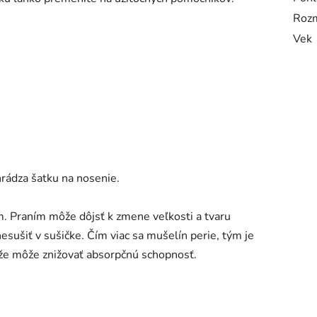
Roz
Vek
hrádza šatku na nosenie.
. Praním môže dôjsť k zmene veľkosti a tvaru
esušiť v sušičke. Čím viac sa mušelín perie, tým je
áže môže znižovať absorpčnú schopnosť.