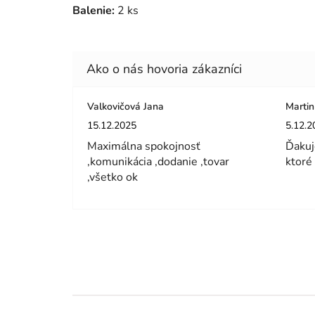
Balenie:
2 ks
Valkovičová Jana
Martin
Hodnotenie obchodu je 5 z 5 hviezdičiek.
Hodnot
15.12.2025
5.12.2
Maximálna spokojnosť
Ďakuj
,komunikácia ,dodanie ,tovar
ktoré
,všetko ok