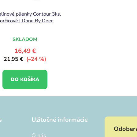
línové plienky Contour 3ks,
orčicové | Done By Deer
SKLADOM
16,49 €
21,95 €
(–24 %)
DO KOŠÍKA
s
Užitočné informácie
Odobera
O nás