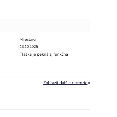
Miroslava
dičiek.
Hodnotenie obchodu je 5 z 5 hviezdičiek.
13.10.2025
Flaška je pekná aj funkčna
Zobraziť ďalšie recenzie