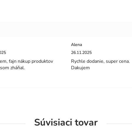
Alena
enie obchodu je 5 z 5 hviezdičiek.
Hodnotenie obchodu je 5 z 5 hviez
025
26.11.2025
em, fajn nákup produktov
Rychle dodanie, super cena.
 som zháňal.
Dakujem
Súvisiaci tovar