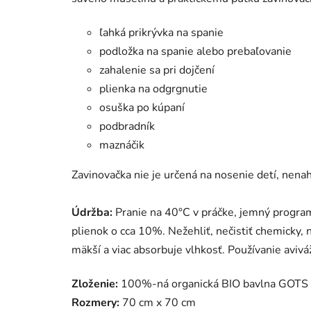
ľahká prikrývka na spanie
podložka na spanie alebo prebaľovanie
zahalenie sa pri dojčení
plienka na odgrgnutie
osuška po kúpaní
podbradník
maznáčik
Zavinovačka nie je určená na nosenie detí, nena
Údržba:
Pranie na 40°C v práčke, jemný program
plienok o cca 10%. Nežehliť, nečistiť chemicky, n
mäkší a viac absorbuje vlhkosť. Používanie aviv
Zloženie:
100%-ná organická BIO bavlna GOTS
Rozmery:
70 cm x 70 cm