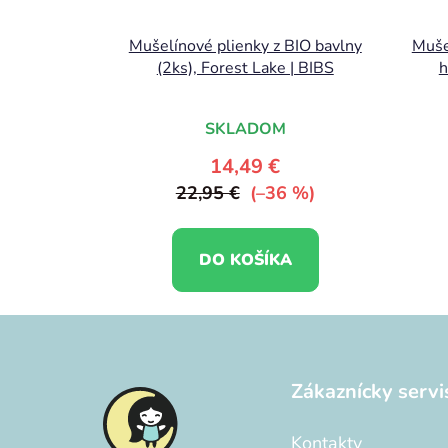
Mušelínové plienky z BIO bavlny
Muše
(2ks), Forest Lake | BIBS
h
SKLADOM
14,49 €
22,95 €
(–36 %)
DO KOŠÍKA
Z
á
Zákaznícky servi
p
ä
Kontakty