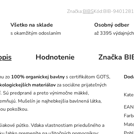
Značka:
BIBS
Kód:
BIB-9401281
Všetko na sklade
Osobný odber
s okamžitým odoslaním
až 3395 výdajných
opis
Hodnotenie
Značka
BI
nu zo
100% organickej bavlny
s certifikátom GOTS,
Doda
kologickejších materiálov
za sociálne prijateľných
. Sú predprané a preto výnimočne mäkké,
Kate
jemňujú. Mušelín je najhebkejšia bavlnená látka,
EAN
kou pokožkou.
Farb
Mate
šiakové pútko. Vďaka vlastnostiam priedušného a
Pohl
ku ľahko premeníte na užitočných pomocníkov: