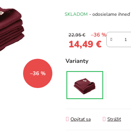
produktu
SKLADOM
- odosielame ihneď
je
0,0
z
–36 %
22,95 €
5
14,49 €
hviezdičiek.
Jednotková cena:
Varianty
–36 %
Opýtať sa
Strážiť