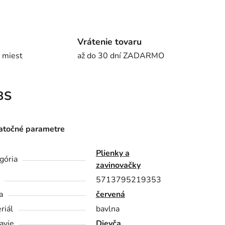
Vrátenie tovaru
 miest
až do 30 dní ZADARMO
BS
točné parametre
Plienky a
gória
zavinovačky
5713795219353
a
červená
riál
bavlna
avie
Dievča