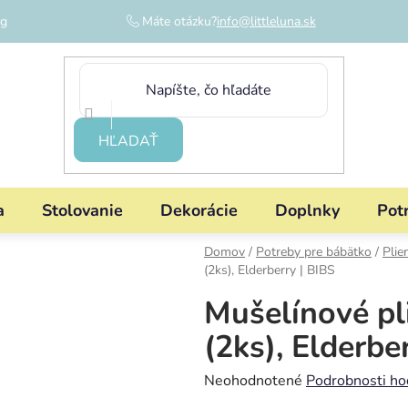
og
Máte otázku?
info@littleluna.sk
HĽADAŤ
a
Stolovanie
Dekorácie
Doplnky
Pot
Domov
/
Potreby pre bábätko
/
Plie
(2ks), Elderberry | BIBS
Mušelínové pl
(2ks), Elderbe
Priemerné
Neohodnotené
Podrobnosti ho
hodnotenie