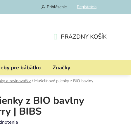
Prihlásenie
Registrácia
PRÁZDNY KOŠÍK
NÁKUPNÝ
KOŠÍK
reby pre bábätko
Značky
nky a zavinovačky
/
Mušelínové plienky z BIO bavlny
ienky z BIO bavlny
rry | BIBS
dnotenia