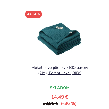
AKCIA %
Mušelínové plienky z BIO bavlny
(2ks), Forest Lake | BIBS
SKLADOM
14,49 €
22,95 €
(–36 %)