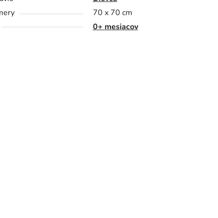
mery
70 x 70 cm
0+ mesiacov