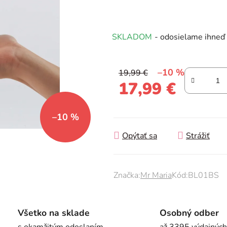
produktu
je
0,0
SKLADOM
- odosielame ihneď
z
5
hviezdičiek.
–10 %
19,99 €
17,99 €
Jednotková cena:
–10 %
Opýtať sa
Strážiť
Značka:
Mr Maria
Kód:
BL01BS
Všetko na sklade
Osobný odber