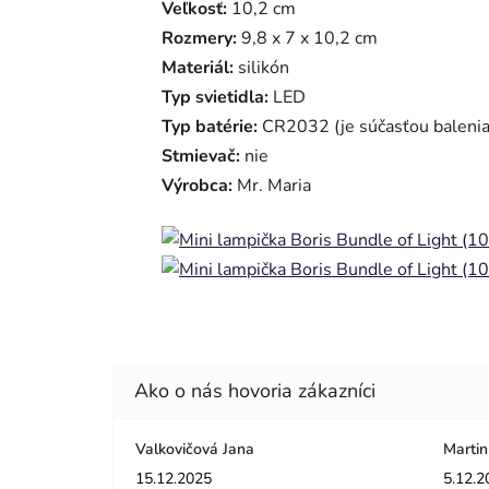
Veľkosť:
10,2 cm
Rozmery:
9,8 x 7 x 10,2 cm
Materiál:
silikón
Typ svietidla:
LED
Typ batérie:
CR2032 (je súčasťou balenia
Stmievač:
nie
Výrobca:
Mr. Maria
Valkovičová Jana
Martin
Hodnotenie obchodu je 5 z 5 hviezdičiek.
Hodnot
15.12.2025
5.12.2