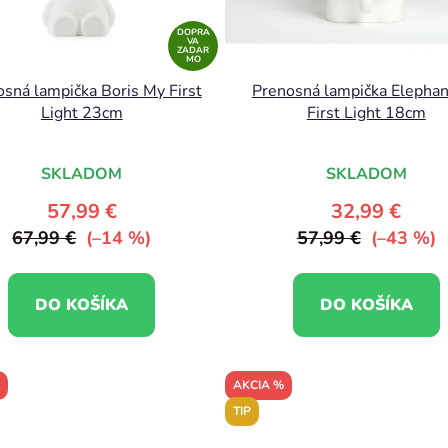
DOPRA
VA
ZADAR
MO
sná lampička Boris My First
Prenosná lampička Elepha
Light 23cm
First Light 18cm
Priemerné
SKLADOM
SKLADOM
hodnotenie
produktu
57,99 €
32,99 €
je
67,99 €
(–14 %)
57,99 €
(–43 %)
5,0
z
DO KOŠÍKA
DO KOŠÍKA
5
hviezdičiek.
AKCIA %
TIP