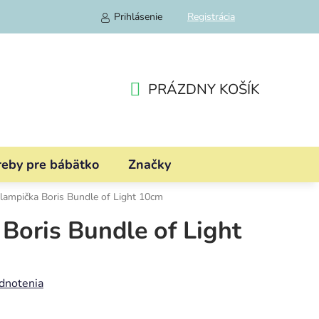
Prihlásenie
Registrácia
PRÁZDNY KOŠÍK
NÁKUPNÝ
KOŠÍK
reby pre bábätko
Značky
 lampička Boris Bundle of Light 10cm
 Boris Bundle of Light
dnotenia