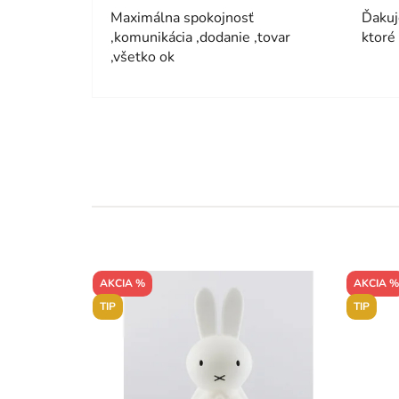
Maximálna spokojnosť
Ďakuj
,komunikácia ,dodanie ,tovar
ktoré
,všetko ok
AKCIA %
AKCIA %
TIP
TIP