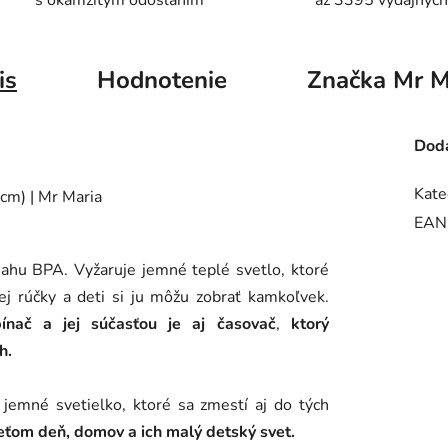
s okamžitým odoslaním
až 3395 výdajných
is
Hodnotenie
Značka
Mr M
Doda
Kate
EAN
ahu BPA. Vyžaruje jemné teplé svetlo, ktoré
ej rúčky a deti si ju môžu zobrať kamkoľvek.
nač a jej súčasťou je aj časovač
,
ktorý
h.
 jemné svetielko, ktoré sa zmestí aj do tých
deťom deň, domov a ich malý detský svet.