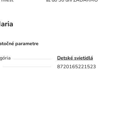
 miest
až do 30 dní ZADARMO
aria
točné parametre
gória
Detské svietidlá
8720165221523