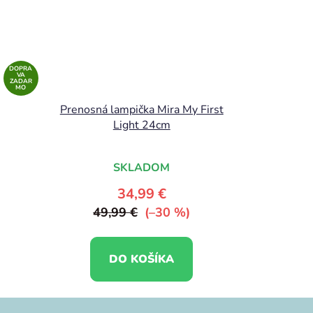
DOPRA
VA
ZADAR
MO
Prenosná lampička Mira My First
Light 24cm
SKLADOM
34,99 €
49,99 €
(–30 %)
DO KOŠÍKA