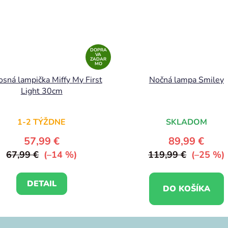
DOPRA
VA
ZADAR
MO
sná lampička Miffy My First
Nočná lampa Smiley
Light 30cm
1-2 TÝŽDNE
SKLADOM
57,99 €
89,99 €
67,99 €
(–14 %)
119,99 €
(–25 %)
DETAIL
DO KOŠÍKA