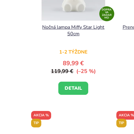
DOPRA
VA
ZADAR
MO
Nočná lampa Miffy Star Light
Preno
50cm
1-2 TÝŽDNE
89,99 €
119,99 €
(–25 %)
DETAIL
AKCIA %
AKCIA %
TIP
TIP