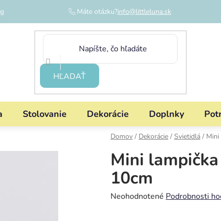
og
Máte otázku?
info@littleluna.sk
HĽADAŤ
a
Stolovanie
Dekorácie
Doplnky
Pot
Domov
/
Dekorácie
/
Svietidlá
/
Mini
Mini lampička
10cm
Priemerné
Neohodnotené
Podrobnosti ho
hodnotenie