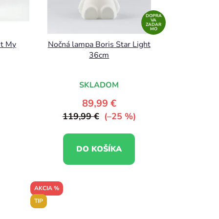
DOPRA
VA
ZADAR
MO
nt My
Nočná lampa Boris Star Light
36cm
SKLADOM
89,99 €
119,99 €
(–25 %)
DO KOŠÍKA
AKCIA %
TIP