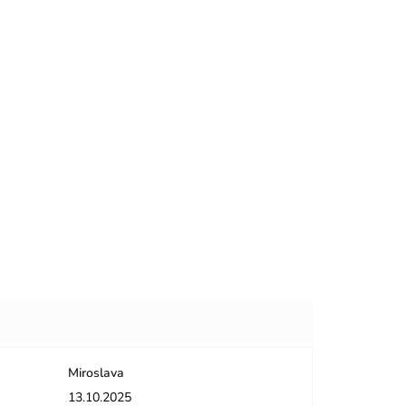
Miroslava
dičiek.
Hodnotenie obchodu je 5 z 5 hviezdičiek.
13.10.2025