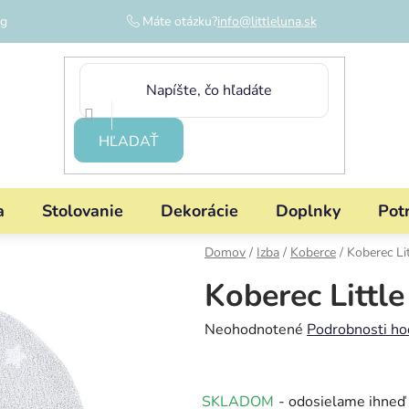
og
Máte otázku?
info@littleluna.sk
HĽADAŤ
a
Stolovanie
Dekorácie
Doplnky
Pot
Domov
/
Izba
/
Koberce
/
Koberec Li
Koberec Littl
Priemerné
Neohodnotené
Podrobnosti ho
hodnotenie
produktu
SKLADOM
- odosielame ihneď
je