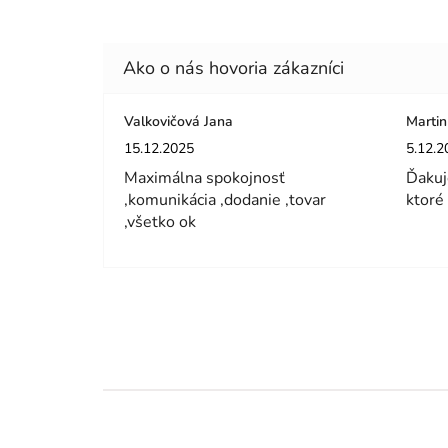
Valkovičová Jana
Martin
Hodnotenie obchodu je 5 z 5 hviezdičiek.
Hodnot
15.12.2025
5.12.2
Maximálna spokojnosť
Ďakuj
,komunikácia ,dodanie ,tovar
ktoré
,všetko ok