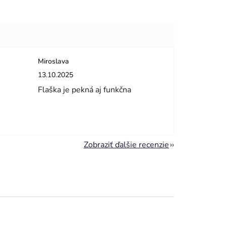
Miroslava
dičiek.
Hodnotenie obchodu je 5 z 5 hviezdičiek.
13.10.2025
Flaška je pekná aj funkčna
Zobraziť ďalšie recenzie