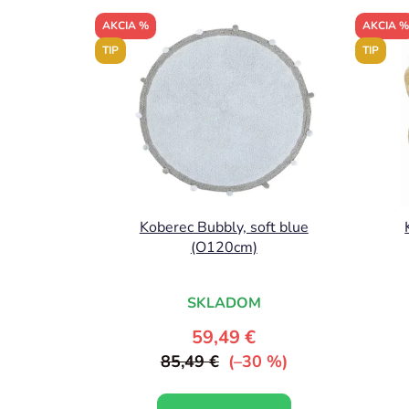
AKCIA %
AKCIA %
TIP
TIP
Koberec Bubbly, soft blue
(O120cm)
SKLADOM
59,49 €
85,49 €
(–30 %)