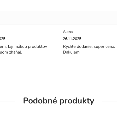
Alena
enie obchodu je 5 z 5 hviezdičiek.
Hodnotenie obchodu je 5 z 5 hviez
025
26.11.2025
em, fajn nákup produktov
Rychle dodanie, super cena.
 som zháňal.
Dakujem
Podobné produkty