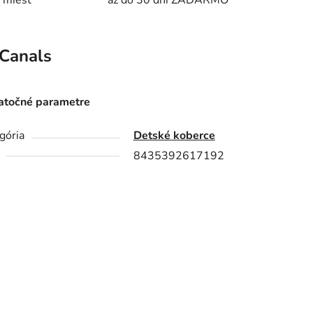
 miest
až do 30 dní ZADARMO
Canals
točné parametre
gória
Detské koberce
8435392617192