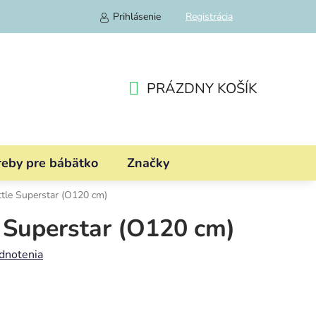
Prihlásenie
Registrácia
PRÁZDNY KOŠÍK
NÁKUPNÝ
KOŠÍK
reby pre bábätko
Značky
ttle Superstar (O120 cm)
e Superstar (O120 cm)
dnotenia