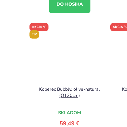
DO KOŠÍKA
AKCIA %
AKCIA %
TIP
Koberec Bubbly, olive-natural
Ko
(O120cm)
SKLADOM
59,49 €