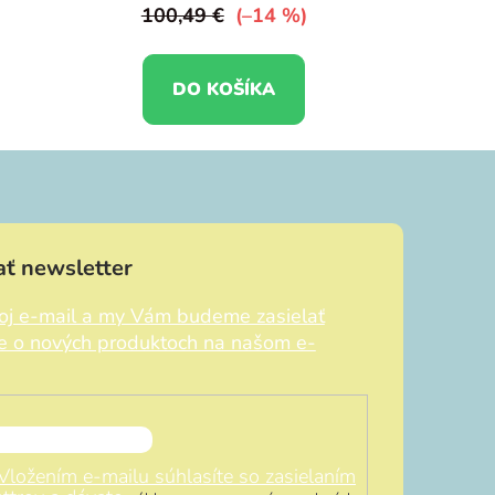
100,49 €
(–14 %)
DO KOŠÍKA
ť newsletter
voj e-mail a my Vám budeme zasielať
ie o nových produktoch na našom e-
Vložením e-mailu súhlasíte so zasielaním