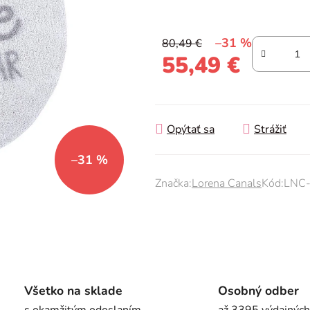
0,0
z
–31 %
80,49 €
5
55,49 €
hviezdičiek.
Jednotková cena:
Opýtať sa
Strážiť
–31 %
Značka:
Lorena Canals
Kód:
LNC
Všetko na sklade
Osobný odber