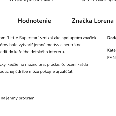
s okamžitým odoslaním
až 3395 výdajných
Hodnotenie
Značka
Lorena 
m "Little Superstar" vznikol ako spolupráca značiek
Doda
érov bolo vytvoriť jemné motívy a neutrálne
Kate
hodiť do každého detského interéru.
EAN
ický,
keďže ho možno prať práčke, čo ocení každá
noduchej údržbe môžu pokojne aj zafúľať.
C na jemný program