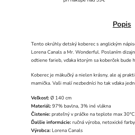
pri nákupe nad 59€
Popis
Tento okrúhly detský koberec s anglickým nápiso
Lorena Canals a Mr. Wonderful. Poslaním dizajn
odtiene farieb, vďaka ktorým sa koberček bude 
Koberec je mäkučký a nielen krásny, ale aj prakt
mamička.
Vaši malí nezbedníci ho tak vďaka jed
Veľkosť:
Ø 140 cm
Materiál:
97% bavlna, 3% iné vlákna
Čistenie:
prateľný v práčke na teplote max 30°
Ďalšie informácie:
ručná výroba, netoxické farby
Výrobca:
Lorena Canals