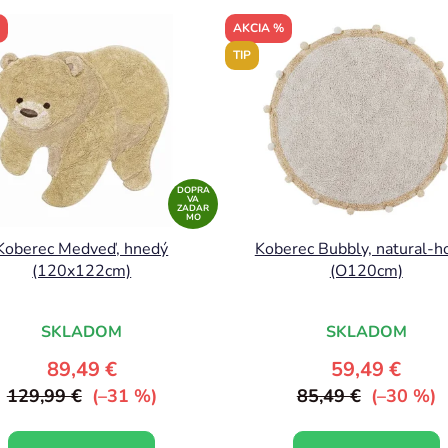
AKCIA %
TIP
DOPRA
VA
ZADAR
MO
Koberec Medveď, hnedý
Koberec Bubbly, natural-h
(120x122cm)
(O120cm)
SKLADOM
SKLADOM
89,49 €
59,49 €
129,99 €
(–31 %)
85,49 €
(–30 %)