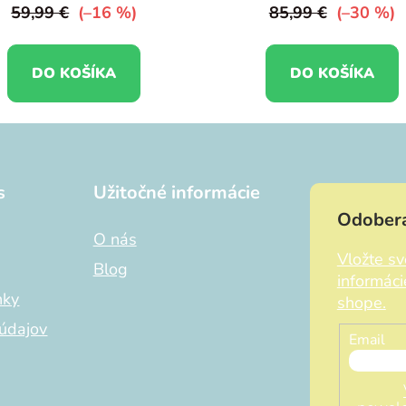
59,99 €
(–16 %)
85,99 €
(–30 %)
DO KOŠÍKA
DO KOŠÍKA
s
Užitočné informácie
Odobera
O nás
Vložte s
Blog
informác
nky
shope.
údajov
Email