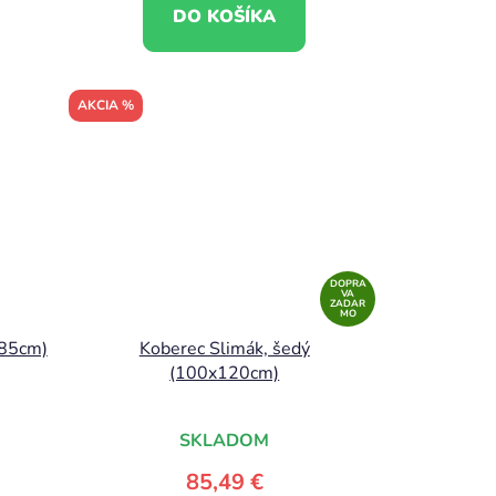
DO KOŠÍKA
AKCIA %
DOPRA
VA
ZADAR
MO
x85cm)
Koberec Slimák, šedý
(100x120cm)
SKLADOM
85,49 €