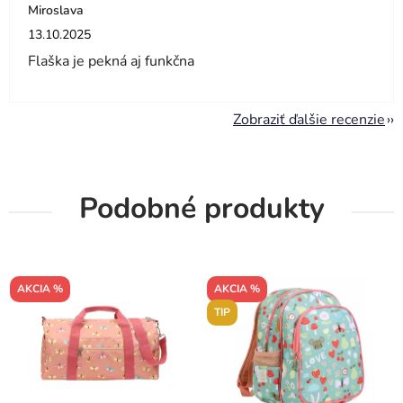
Miroslava
Hodnotenie obchodu je 5 z 5 hviezdičiek.
13.10.2025
Flaška je pekná aj funkčna
Zobraziť ďalšie recenzie
Podobné produkty
AKCIA %
AKCIA %
TIP