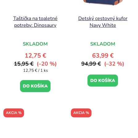
Taštička na toaletné
Detský cestovný kufor
potreby: Dinosaury
Navy White
SKLADOM
SKLADOM
12,75 €
63,99 €
15,95 €
(–20 %)
94,99 €
(–32 %)
Jednotková
12,75 € / 1 ks
cena:
DO KOŠÍKA
DO KOŠÍKA
AKCIA %
AKCIA %