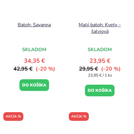
Batoh: Savanna
Malý batoh: Kvety –
šalviová
SKLADOM
SKLADOM
34,35 €
23,95 €
42,95 €
(–20 %)
29,95 €
(–20 %)
Jednotková
23,95 € / 1 ks
cena:
DO KOŠÍKA
DO KOŠÍKA
AKCIA %
AKCIA %