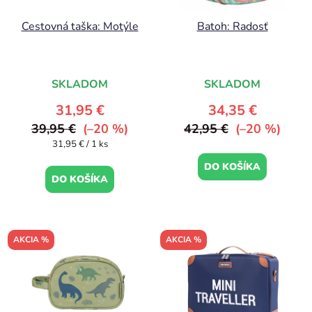
Cestovná taška: Motýle
Batoh: Radosť
SKLADOM
SKLADOM
31,95 €
34,35 €
39,95 €
(–20 %)
42,95 €
(–20 %)
Jednotková
31,95 € / 1 ks
cena:
DO KOŠÍKA
DO KOŠÍKA
AKCIA %
AKCIA %