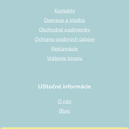
ä
t
Kontakty
i
Doprava a platba
e
Obchodné podmienky
Ochrana osobných údajov
Reklamácie
Vrátenie tovaru
Užitočné informácie
O nás
Blog