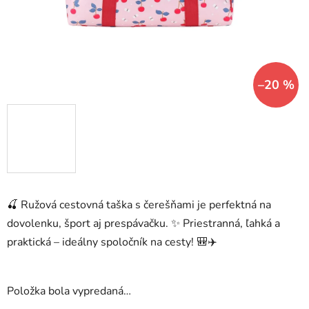
–20 %
🍒 Ružová cestovná taška s čerešňami je perfektná na
dovolenku, šport aj prespávačku. ✨ Priestranná, ľahká a
praktická – ideálny spoločník na cesty! 🎒✈️
Položka bola vypredaná…