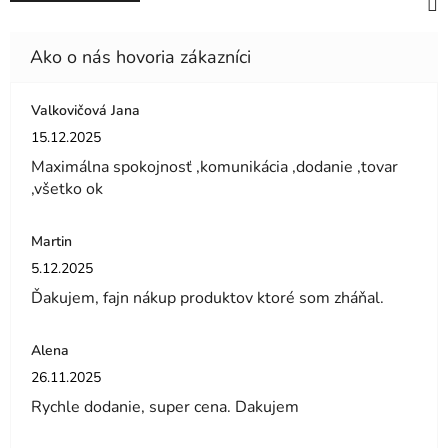
Valkovičová Jana
Hodnotenie obchodu je 5 z 5 hviezdičiek.
15.12.2025
Maximálna spokojnosť ,komunikácia ,dodanie ,tovar
,všetko ok
Martin
Hodnotenie obchodu je 5 z 5 hviezdičiek.
5.12.2025
Ďakujem, fajn nákup produktov ktoré som zháňal.
Alena
Hodnotenie obchodu je 5 z 5 hviezdičiek.
26.11.2025
Rychle dodanie, super cena. Dakujem