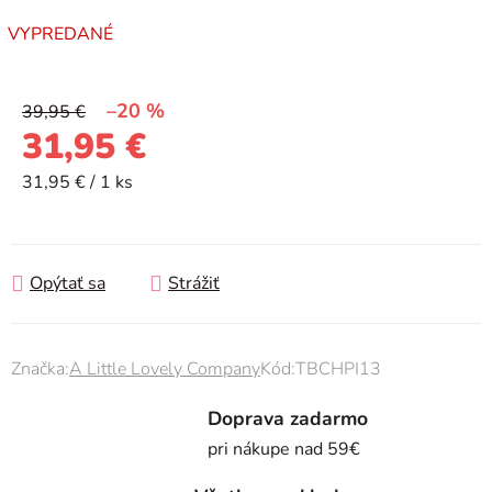
VYPREDANÉ
–20 %
39,95 €
31,95 €
Jednotková cena:
31,95 € / 1 ks
Opýtať sa
Strážiť
Značka:
A Little Lovely Company
Kód:
TBCHPI13
Doprava zadarmo
pri nákupe nad 59€