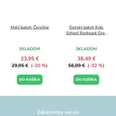
Malý batoh: Čerešne
Detský batoh Kids
School Backpack Grey
Off White
SKLADOM
SKLADOM
23,95 €
38,49 €
29,95 €
(–20 %)
56,99 €
(–32 %)
DO KOŠÍKA
DO KOŠÍKA
Z
á
p
Zákaznícky servis