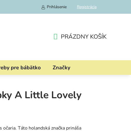
Prihlásenie
Registrácia
PRÁZDNY KOŠÍK
NÁKUPNÝ
KOŠÍK
reby pre bábätko
Značky
ky A Little Lovely
s očaria. Táto holandská značka prináša