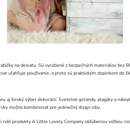
rabičky na desiatu. Sú vyrobené z bezpečných materiálov bez BP
tvar uľahčuje používanie, a preto sú praktickým doplnkom do ško
ny aj široký výber dekorácií. Svetelné girlandy, plagáty a nále
rvky možno kombinovať pre jedinečný dizajn izby.
ti robí produkty A Little Lovely Company obľúbenou voľbou rodič