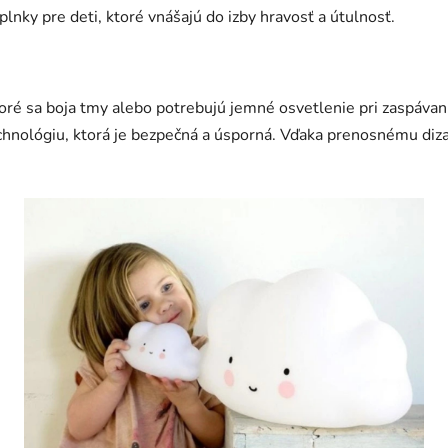
plnky pre deti, ktoré vnášajú do izby hravosť a útulnosť.
toré sa boja tmy alebo potrebujú jemné osvetlenie pri zaspávaní
echnológiu, ktorá je bezpečná a úsporná. Vďaka prenosnému dizaj