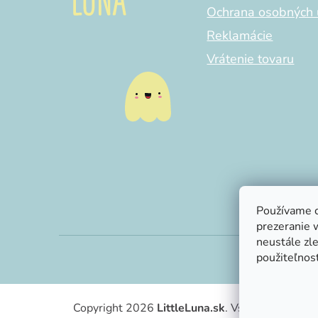
Ochrana osobných 
Reklamácie
Vrátenie tovaru
Používame c
prezeranie 
neustále zle
použiteľnosť
Copyright 2026
LittleLuna.sk
. Všetky práva vy