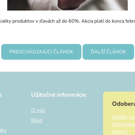
siatky produktov v zľavách až do 60%. Akcia platí do konca feb
PREDCHÁDZAJÚCI ČLÁNOK
ĎALŠÍ ČLÁNOK
s
Užitočné informácie
Odobera
O nás
Vložte s
Blog
informác
nky
shope.