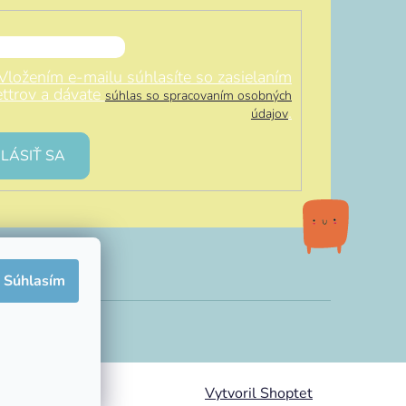
Vložením e-mailu súhlasíte so zasielaním
ttrov a dávate
súhlas so spracovaním osobných
.
údajov
LÁSIŤ SA
Súhlasím
Vytvoril Shoptet