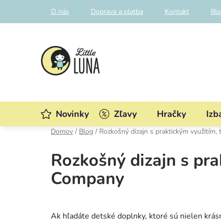
Prejsť
O nás
Doprava a platba
Kontakt
Bl
na
obsah
Novinky
Zľavy
Hračky
Izb
Domov
/
Blog
/
Rozkošný dizajn s praktickým využitím,
Rozkošný dizajn s pra
Company
Ak hľadáte detské doplnky, ktoré sú nielen krás