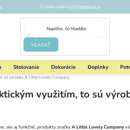
og
Máte otázku?
info@littleluna.sk
HĽADAŤ
a
Stolovanie
Dekorácie
Doplnky
Pot
 to sú výrobky A Little Lovely Company
ktickým využitím, to sú výrob
ne, ale aj funkčné, produkty značky
A Little Lovely Company
vá