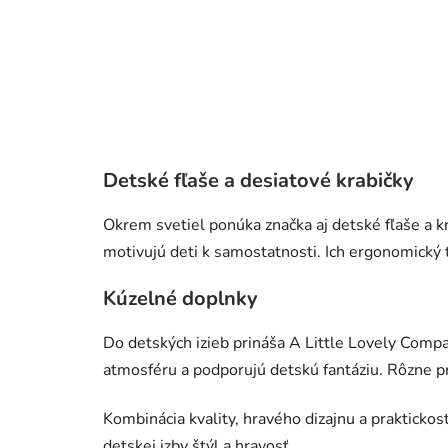
Detské fľaše a desiatové krabičky
Okrem svetiel ponúka značka aj detské fľaše a k
motivujú deti k samostatnosti. Ich ergonomický 
Kúzelné doplnky
Do detských izieb prináša A Little Lovely Compa
atmosféru a podporujú detskú fantáziu. Rôzne p
Kombinácia kvality, hravého dizajnu a praktickos
detskej izby štýl a hravosť.