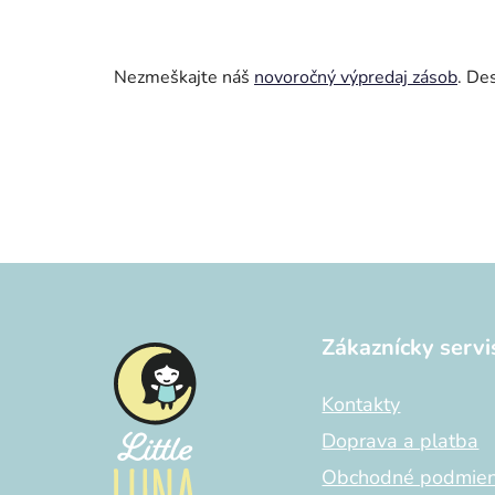
Nezmeškajte náš
novoročný výpredaj zásob
. De
Z
á
Zákaznícky servi
p
ä
Kontakty
t
i
Doprava a platba
e
Obchodné podmie