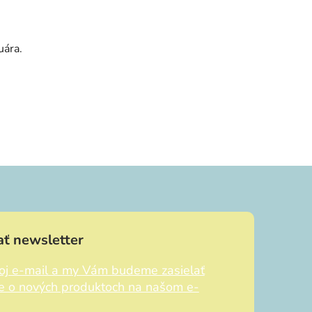
ruára.
ť newsletter
voj e-mail a my Vám budeme zasielať
ie o nových produktoch na našom e-