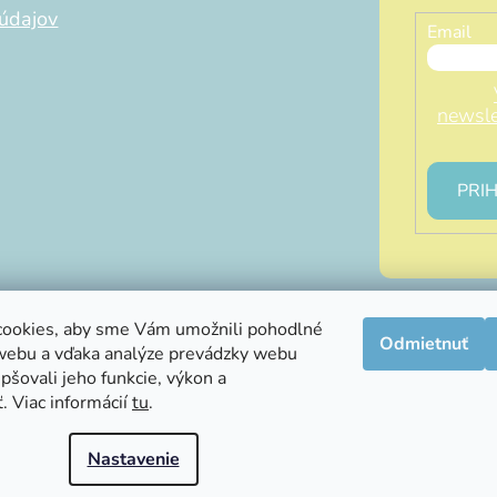
údajov
Email
newsle
PRIH
ookies, aby sme Vám umožnili pohodlné
Odmietnuť
webu a vďaka analýze prevádzky webu
info@littleluna.sk
pšovali jeho funkcie, výkon a
. Viac informácií
tu
.
Nastavenie
hradené.
Upraviť nastavenie cookies