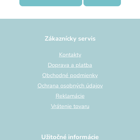
Z
á
p
Zákaznícky servis
ä
t
Kontakty
i
Doprava a platba
e
Obchodné podmienky
Ochrana osobných údajov
Reklamácie
Vrátenie tovaru
Užitočné informácie