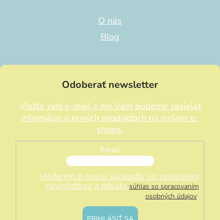
O nás
Blog
Odoberať newsletter
Vložte svoj e-mail a my Vám budeme zasielať
informácie o nových produktoch na našom e-
shope.
Email
Vložením e-mailu súhlasíte so zasielaním
newslettrov a dávate
súhlas so spracovaním
.
osobných údajov
PRIHLÁSIŤ SA