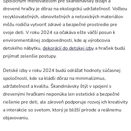
Spoločným menovateľom pre škandinávsky dizajn a
drevené hračky je dôraz na ekologickú udržateľnosť. Voľbou
recyklovateľných, obnoviteľných a netoxických materiálov
môžu rodičia vytvoriť zdravé a bezpečné prostredie pre
svoje deti. V roku 2024 sa očakáva ešte väčší posun k
environmentálnej zodpovednosti, kde aj výrobcovia
detského nábytku,
dekorácií do detskej izby
a hračiek budú
prijímať zelenšie postupy.
Detské izby v roku 2024 budú odrážať hodnoty súčasnej
spoločnosti, kde sa kládli dôraz na minimalizmus,
udržateľnosť a kvalitu. Škandinávsky štýl v spojení s
drevenými hračkami neponúka len estetické a bezpečné
riešenie pre deti, ale zároveň podporuje rozvoj ich kreativity
a interakcie so svetom, ktorý je bližší prírode a reálnemu
objavovaniu.