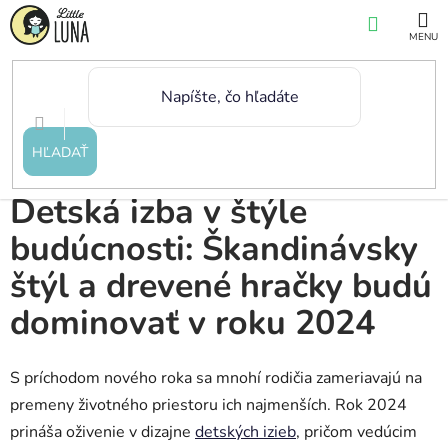
Prejsť
NÁKUP
na
KOŠÍK
obsah
Domov
/
Blog
/
Detská izba v štýle budúcnosti: Škandinávsky štýl a
drevené hračky budú dominovať v roku 2024
HĽADAŤ
Detská izba v štýle
budúcnosti: Škandinávsky
štýl a drevené hračky budú
dominovať v roku 2024
S príchodom nového roka sa mnohí rodičia zameriavajú na
premeny životného priestoru ich najmenších. Rok 2024
prináša oživenie v dizajne
detských izieb
, pričom vedúcim