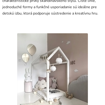
charakteristické prvky škandinávskeho štýlu. Čisté línie,
jednoduché formy a funkčné usporiadanie sú ideálne pre
detskú izbu, ktorá podporuje sústredenie a kreatívnu hru.